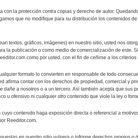
nta con la protección contra copias y derecho de autor. Quedando
ogamos que no modifique para su distribución los contenidos de 
sean textos, gráficos, imágenes) en nuestro sitio, usted nos oto
a la publicación o como medio de comercialización de este. Sin 
editor.com como por usted, con el fin de ceñirse a los criterios
cualquier formato lo convierten en responsable de todo consec
ted afirma contar con los derechos de propiedad, comercial y 
e dañe a nosotros o a un tercero. Así también acepta que sus p
o u ofensivo ni cualquier otro contenido que viole la ley o fome
s cuyo contenido haga exposición directa o referencial a motivo
por Reeditor.com.
puestas en nuestro sitio vulnera o infringe derechos propios o 