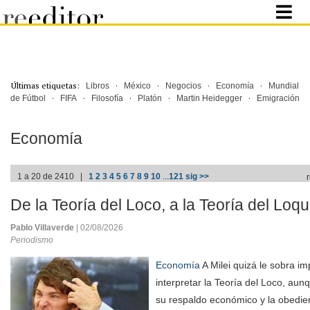
Últimas etiquetas:
·
·
·
·
Libros
México
Negocios
Economía
Mundial
·
·
·
·
·
de Fútbol
FIFA
Filosofía
Platón
Martin Heidegger
Emigración
Economía
1 a 20 de 2410 |
1
2
3
4
5
6
7
8
9
10
...
121
sig >>
De la Teoría del Loco, a la Teoría del Loqui
Pablo Villaverde
| 02/08/2026
Periodismo
Economía
A Milei quizá le sobra i
interpretar la Teoría del Loco, aun
su respaldo económico y la obedie