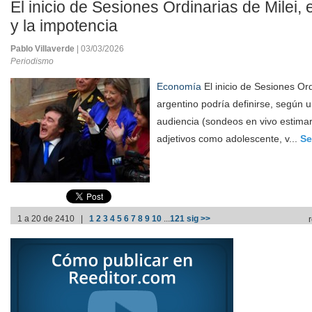
El inicio de Sesiones Ordinarias de Milei, 
y la impotencia
Pablo Villaverde
| 03/03/2026
Periodismo
Economía
El inicio de Sesiones Ord
argentino podría definirse, según un
audiencia (sondeos en vivo estima
adjetivos como adolescente, v...
Se
1 a 20 de 2410 |
1
2
3
4
5
6
7
8
9
10
...
121
sig >>