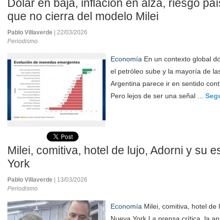
Dólar en baja, inflación en alza, riesgo pa
que no cierra del modelo Milei
Pablo Villaverde
| 22/03/2026
Periodismo
Economía
En un contexto global don
el petróleo sube y la mayoría de l
Argentina parece ir en sentido contr
Pero lejos de ser una señal ...
Segu
Milei, comitiva, hotel de lujo, Adorni y s
York
Pablo Villaverde
| 13/03/2026
Periodismo
Economía
Milei, comitiva, hotel de
Nueva York.La prensa crítica, la anue