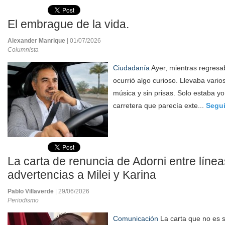
El embrague de la vida.
Alexander Manrique
| 01/07/2026
Columnista
Ciudadanía
Ayer, mientras regresab
ocurrió algo curioso. Llevaba vari
música y sin prisas. Solo estaba yo
carretera que parecía exte...
Segui
La carta de renuncia de Adorni entre línea
advertencias a Milei y Karina
Pablo Villaverde
| 29/06/2026
Periodismo
Comunicación
La carta que no es s