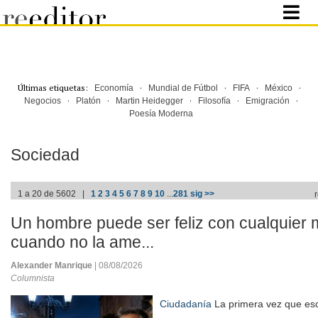
Últimas etiquetas:
·
·
·
·
Economía
Mundial de Fútbol
FIFA
México
·
·
·
·
·
Negocios
Platón
Martin Heidegger
Filosofía
Emigración
Poesía Moderna
Sociedad
1 a 20 de 5602 |
1
2
3
4
5
6
7
8
9
10
...
281
sig >>
Un hombre puede ser feliz con cualquier 
cuando no la ame...
Alexander Manrique
| 08/08/2026
Columnista
Ciudadanía
La primera vez que esc