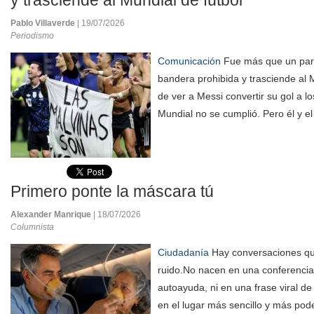
y trasciende al Mundial de fútbol
Pablo Villaverde
| 19/07/2026
Periodismo
Comunicación
Fue más que un par
bandera prohibida y trasciende al M
de ver a Messi convertir su gol a lo
Mundial no se cumplió. Pero él y el
Primero ponte la máscara tú
Alexander Manrique
| 18/07/2026
Columnista
Ciudadanía
Hay conversaciones que
ruido.No nacen en una conferencia,
autoayuda, ni en una frase viral de
en el lugar más sencillo y más pod