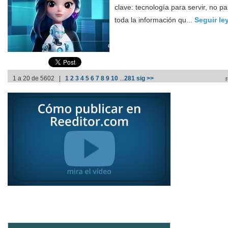
clave: tecnología para servir, no p
toda la información qu...
Seguir l
1 a 20 de 5602 |
1
2
3
4
5
6
7
8
9
10
...
281
sig >>