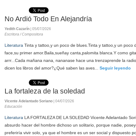
No Ardió Todo En Alejandría
Yedith Cazarín
| 05/07/2026
Escritora / Compositora
Literatura
Tinta y tattoo,y un poco de blues.Tinta y tattoo,y un poco
face,su primer amor.Baila,sueñay canta,palomita blanca.Y como git
arrr...Cada mañana nana, nananase hace una trenzaprende la radi
dicen los libros del amor?¿Qué saben las aves...
Seguir leyendo
La fortaleza de la soledad
Vicente Adelantado Soriano
| 04/07/2026
Educación
Literatura
LA FORTALEZA DE LA SOLEDAD Vicente Adelantado Sori
absurdo hacer del hombre dichoso un solitario, porque nadie, posey
preferiría vivir solo, ya que el hombre es un ser social y dispuesto po