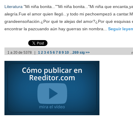
Literatura
"Mi niña bonita...""Mi niña bonita..."Mi niña que encanta,ya
alegría.Fue el amor quien llegó...y todo mi pechoempezó a cantar.
grandeensoñación.¿Por qué te alejas del amor?¿Por qué esquivas 
encontrar la pazcuando aún hay guerras sin nombra...
Seguir leye
1 a 20 de 5378 |
1
2
3
4
5
6
7
8
9
10
...
269
sig >>