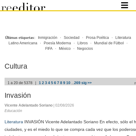
Últimas etiquetas:
·
·
·
Inmigración
Sociedad
Prosa Poética
Literatura
·
·
·
·
Latino Americana
Poesía Moderna
Libros
Mundial de Fútbol
·
·
FIFA
México
Negocios
Cultura
1 a 20 de 5378 |
1
2
3
4
5
6
7
8
9
10
...
269
sig >>
Invasión
Vicente Adelantado Soriano
| 02/08/2026
Educación
Literatura
INVASIÓN Vicente Adelantado Soriano En efecto, sólo el h
ciudades, y es el miedo lo que se compra cada vez que los poderoso