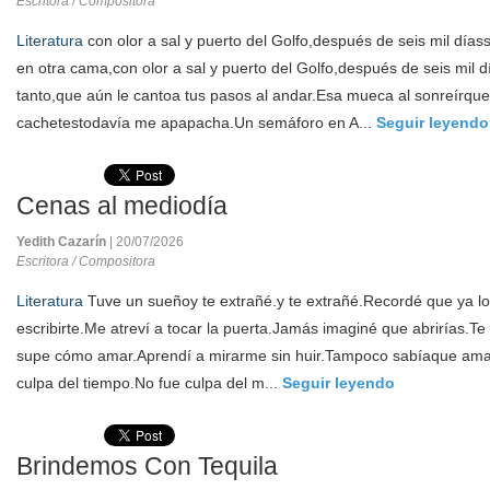
Escritora / Compositora
Literatura
con olor a sal y puerto del Golfo,después de seis mil dí
en otra cama,con olor a sal y puerto del Golfo,después de seis mil 
tanto,que aún le cantoa tus pasos al andar.Esa mueca al sonreírque
cachetestodavía me apapacha.Un semáforo en A...
Seguir leyendo
Cenas al mediodía
Yedith Cazarín
| 20/07/2026
Escritora / Compositora
Literatura
Tuve un sueñoy te extrañé.y te extrañé.Recordé que ya lo
escribirte.Me atreví a tocar la puerta.Jamás imaginé que abrirías.Te
supe cómo amar.Aprendí a mirarme sin huir.Tampoco sabíaque amar
culpa del tiempo.No fue culpa del m...
Seguir leyendo
Brindemos Con Tequila