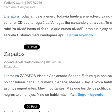
Yedith Cazarín
| 20/07/2026
Escritora / Compositora
Literatura
Todavía huele a enero.Todavía huele a enero.Pero ya no v
sonar el CD que te regalé.La Venegas iba cantando y otra vez...Te co
robé.Ya olvidé hasta el título, lo que nunca olvidéFueron tus ojosy 
escuela.Historias madurandopara apr...
Seguir leyendo
Zapatos
Vicente Adelantado Soriano
| 18/07/2026
Educación
Literatura
ZAPATOS Vicente Adelantado Soriano El fruto que has sa
no considerar nada un crimen1. Séneca, Medea. -Hoy le voy a habla
asuntos importantes. Muy importantes. Más que los de los políticos, 
negros tejemanejes. Y no se hable más. -Ya...
Seguir leyendo