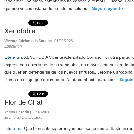
indolente: una masa hambrienta no conoce el temor1. Lucano, Farsal
querido vecino estaba deprimido no solo po...
Seguir leyendo
Xenofobia
Vicente Adelantado Soriano
| 01/08/2026
Educación
Literatura
XENOFOBIA Vicente Adelantado Soriano Por otra parte, 
expresaban abiertamente su xenofobia, en mayor o menor grado, ta
que querían defenderse de los nuevos intrusos1 Jérôme Carcopino, 
Roma en el apogeo del imperio. No daba abasto para leer...
Seguir
Flor de Chat
Yedith Cazarín
| 31/07/2026
Escritora / Compositora
Literatura
Qué bien sabesquerer.Qué bien sabesquerer.Bastó mirart