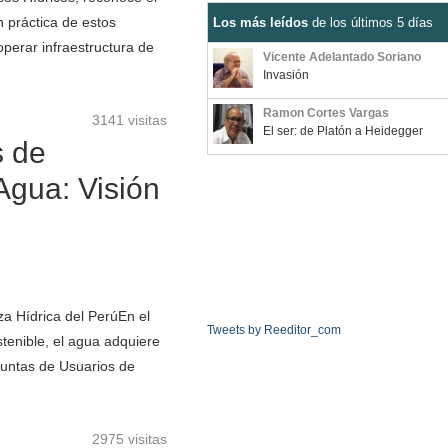
n práctica de estos
Los más leídos
de los últimos 5 días
 operar infraestructura de
Vicente Adelantado Soriano
Invasión
Ramon Cortes Vargas
3141 visitas
El ser: de Platón a Heidegger
s de
Agua: Visión
a Hídrica del PerúEn el
Tweets by Reeditor_com
stenible, el agua adquiere
 Juntas de Usuarios de
2975 visitas