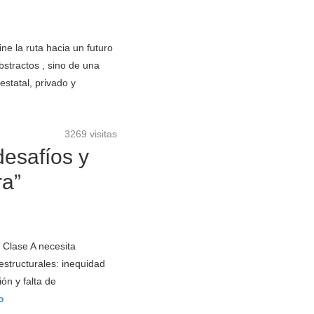
e la ruta hacia un futuro
stractos , sino de una
estatal, privado y
3269 visitas
desafíos y
ra”
 Clase A necesita
estructurales: inequidad
ón y falta de
o