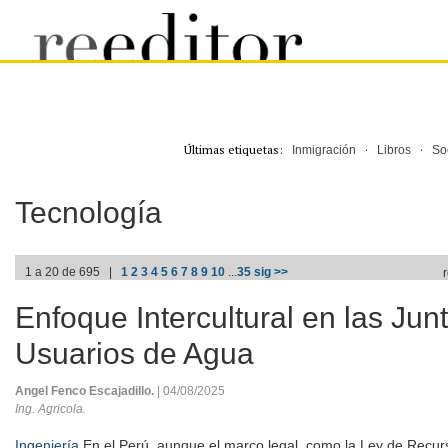
Últimas etiquetas:
·
·
Inmigración
Libros
So
Tecnología
1 a 20 de 695 |
1
2
3
4
5
6
7
8
9
10
...
35
sig >>
Enfoque Intercultural en las Jun
Usuarios de Agua
Angel Fenco Escajadillo.
| 04/08/2025
Ing. Agricola.
Ingeniería
En el Perú, aunque el marco legal, como la Ley de Recurs