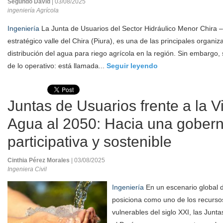
Segundo David
| 03/08/2025
ingeniería Agrícola
Ingeniería
La Junta de Usuarios del Sector Hidráulico Menor Chira –
estratégico valle del Chira (Piura), es una de las principales organi
distribución del agua para riego agrícola en la región. Sin embargo,
de lo operativo: está llamada...
Seguir leyendo
Juntas de Usuarios frente a la V
Agua al 2050: Hacia una gober
participativa y sostenible
Cinthia Pérez Morales
| 03/08/2025
Ingeniera Civil
Ingeniería
En un escenario global 
posiciona como uno de los recurso
vulnerables del siglo XXI, las Junt