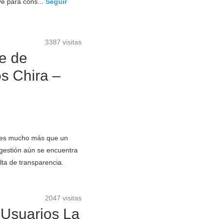
e para cons...
Seguir
3387 visitas
ue de
s Chira –
ua es mucho más que un
 gestión aún se encuentra
lta de transparencia.
2047 visitas
e Usuarios La