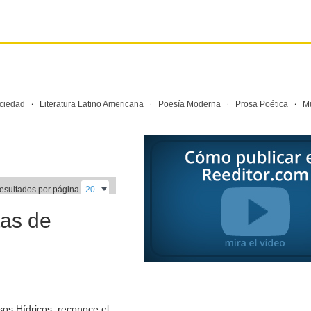
·
·
·
·
ciedad
Literatura Latino Americana
Poesía Moderna
Prosa Poética
Mu
resultados por página
tas de
os Hídricos, reconoce el