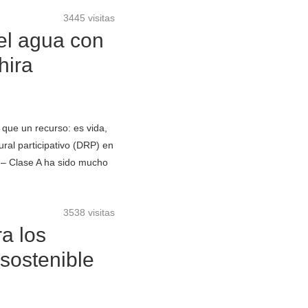
3445 visitas
del agua con
hira
 que un recurso: es vida,
ural participativo (DRP) en
a – Clase A ha sido mucho
3538 visitas
a los
 sostenible