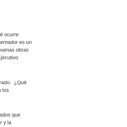
ué ocurre
bernador es un
 buenas obras
jecutivo
 grado. ¿Qué
 los
tados que
 y la