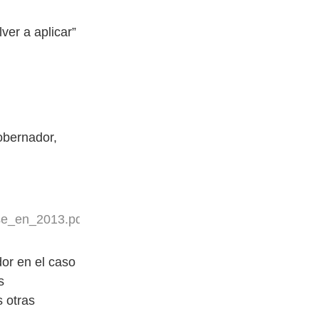
ver a aplicar”
obernador,
rse_en_2013.pdf
dor en el caso
s
s otras