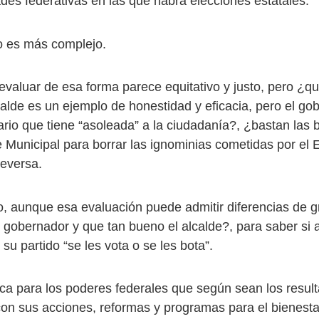
ades federativas en las que habrá elecciones estatales.
o es más complejo.
 evaluar de esa forma parece equitativo y justo, pero ¿q
alde es un ejemplo de honestidad y eficacia, pero el go
rario que tiene “asoleada” a la ciudadanía?, ¿bastan las
 Municipal para borrar las ignominias cometidas por el E
ceversa.
, aunque esa evaluación puede admitir diferencias de
 gobernador y que tan bueno el alcalde?, para saber si a
su partido “se les vota o se les bota”.
ca para los poderes federales que según sean los resul
on sus acciones, reformas y programas para el bienestar