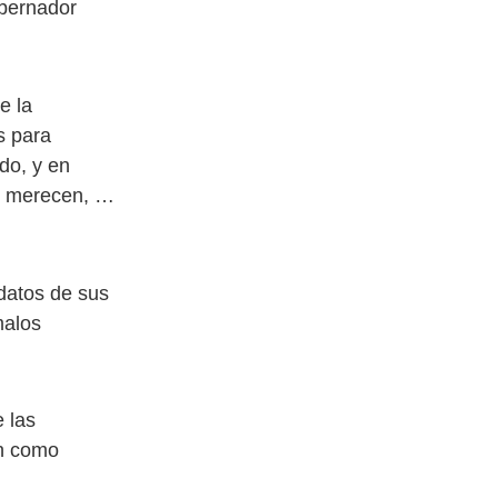
obernador
e la
s para
do, y en
lo merecen, …
datos de sus
malos
 las
en como