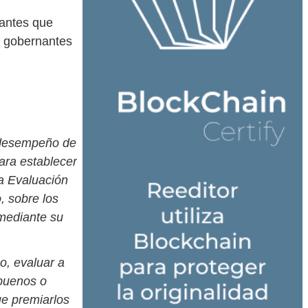
 antes que
s gobernantes
 desempeño de
ara establecer
a Evaluación
, sobre los
 mediante su
o, evaluar a
 buenos o
ue premiarlos