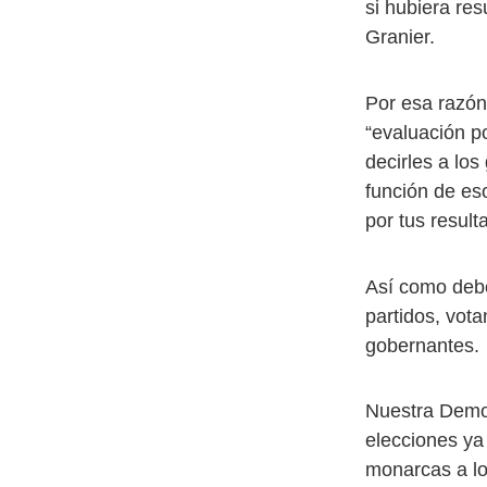
si hubiera re
Granier.
Por esa razón
“evaluación p
decirles a lo
función de es
por tus result
Así como debe
partidos, vot
gobernantes.
Nuestra Democ
elecciones ya
monarcas a lo