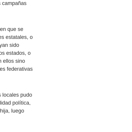
as campañas
l en que se
s estatales, o
ayan sido
os estados, o
 ellos sino
es federativas
s locales pudo
idad política,
hija, luego