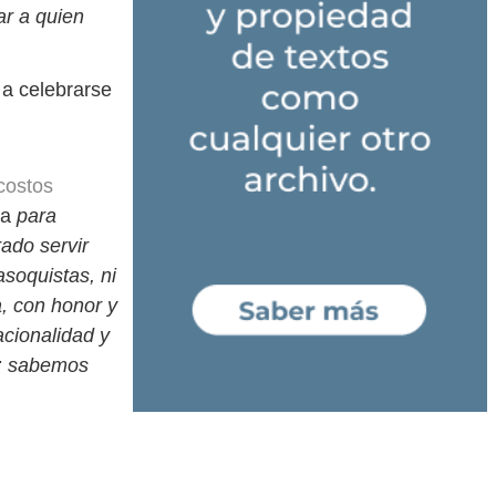
ar a quien
 a celebrarse
costos
ea
para
ado servir
soquistas, ni
a, con honor y
acionalidad y
a: sabemos