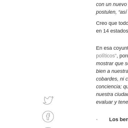
con un nuevo 
postulen, “as
Creo que todo 
en 14 estados
En esa coyunt
políticos”
, por
mostrar que s
bien a nuestr
cobardes, ni 
conciencia; q
nuestra ciud
evaluar y ten
·
Los ben