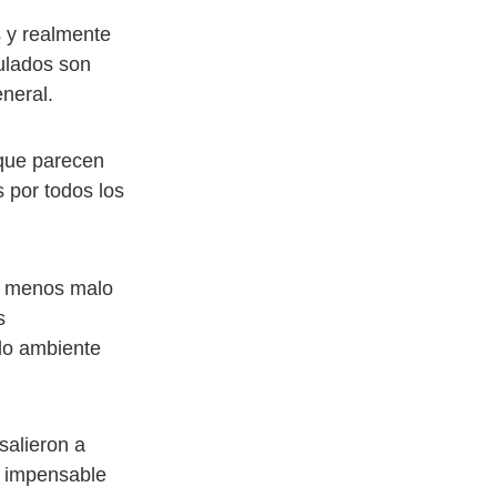
 y realmente
ulados son
neral.
 que parecen
 por todos los
el menos malo
s
ido ambiente
salieron a
o impensable