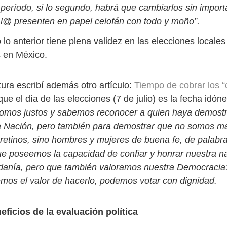
período, si lo segundo, habrá que cambiarlos sin import
í l@ presenten en papel celofán con todo y moño”.
lo anterior tiene plena validez en las elecciones locales
 en México.
ura escribí además otro artículo:
Tiempo de cobrar los “
que el día de las elecciones (7 de julio) es la fecha idón
omos justos y sabemos reconocer a quien haya demostr
a Nación, pero también para demostrar que no somos ma
cretinos, sino hombres y mujeres de buena fe, de palabr
ue poseemos la capacidad de confiar y honrar nuestra n
adanía, pero que también valoramos nuestra Democraci
emos el valor de hacerlo, podemos votar con dignidad.
eficios de la evaluación política