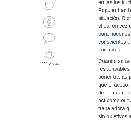
en las institu
Popular han h
situación. Bi
ellos, en vez 
para hacerles
conscientes de
corruptela.
Cuando se aco
4626 Visitas
responsables l
poner tapias p
que el acoso, 
de apuntarles 
así como el e
trabajadora q
sin objetivos 