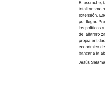
El escrache, 
totalitarismo 
extensión. Es
por llegar. P
los políticos 
del alfarero 
propia entida
económico de C
bancaria la a
Jesús Salama