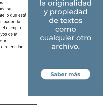
es
oda su
te lo que está
el poder de
á el ejemplo
yos de la
erío
 otra entidad