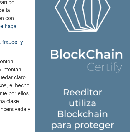
Partido
de la
en con
se haga
, fraude y
ienten
 intentan
uedar claro
icos, el hecho
te por ellos,
na clase
incentivada y