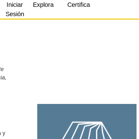
Iniciar
Explora
Certifica
Sesión
te
ia,
a y