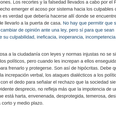
ciones. Los recortes y la falsedad llevados a cabo por el 
echo emerger el acoso por sistema hacia los culpables 
en es verdad que debería hacerse allí donde se encuentr
de llevarlo a la puerta de casa.
No hay que permitir que 
 cambiar de opinión ante una ley, pero sí para que sean
 su culpabilidad, ineficacia, inoperancia, incompetencia
sa a la ciudadanía con leyes y normas injustas no se s
os políticos, pero cuando les increpan a ellos enseguida
ara frenarlo y protegerse. Son así de hipócritas. Debe q
la increpación verbal, los ataques dialécticos a los polít
con el dedo para señalar el rechazo que la sociedad sien
vidente desprecio, no refleja más que la impotencia de u
ue está harta, envenenada, desprotegida, temerosa, des
a corto y medio plazo.