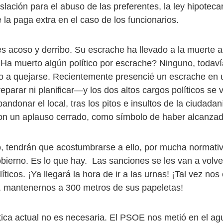
gislación para el abuso de las preferentes, la ley hipoteca
 la paga extra en el caso de los funcionarios.
s acoso y derribo. Su escrache ha llevado a la muerte a
Ha muerto algún político por escrache? Ninguno, todav
o a quejarse. Recientemente presencié un escrache en u
eparar ni planificar—y los dos altos cargos políticos se 
andonar el local, tras los pitos e insultos de la ciudadan
n un aplauso cerrado, como símbolo de haber alcanzado
, tendrán que acostumbrarse a ello, por mucha normati
bierno. Es lo que hay. Las sanciones se les van a volve
líticos. ¡Ya llegará la hora de ir a las urnas! ¡Tal vez no
 mantenernos a 300 metros de sus papeletas!
ítica actual no es necesaria. El PSOE nos metió en el ag