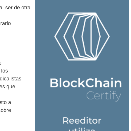
a ser de otra
rario
e
 los
dicalistas
 es que
sto a
sobre