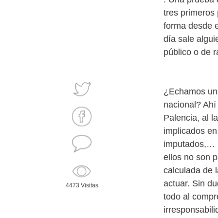
tres primeros
forma desde 
día sale algui
público o de r
¿Echamos una
nacional? Ahí 
Palencia, al l
implicados en
imputados,… ¿
ellos no son p
calculada de l
actuar. Sin du
4473 Visitas
todo al compr
irresponsabili