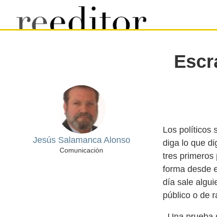
Escr
Los políticos 
Jesús Salamanca Alonso
diga lo que d
Comunicación
tres primeros
forma desde 
día sale algui
. Una prueba 