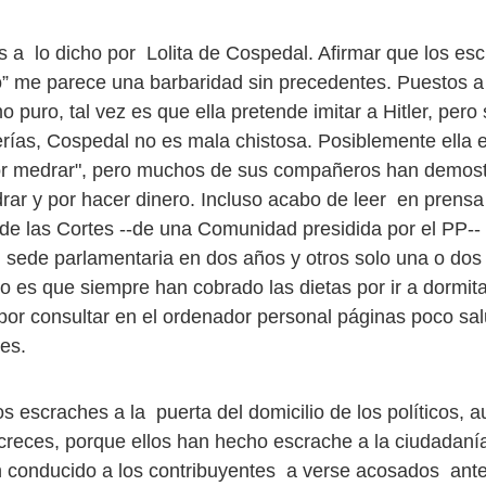
 a lo dicho por Lolita de Cospedal. Afirmar que los es
” me parece una barbaridad sin precedentes. Puestos a
 puro, tal vez es que ella pretende imitar a Hitler, pero 
erías, Cospedal no es mala chistosa. Posiblemente ella 
por medrar", pero muchos de sus compañeros han demost
rar y por hacer dinero. Incluso acabo de leer en pren
de las Cortes --de una Comunidad presidida por el PP-
n sede parlamentaria en dos años y otros solo una o dos
to es que siempre han cobrado las dietas por ir a dormita
por consultar en el ordenador personal páginas poco sa
es.
s escraches a la puerta del domicilio de los políticos, 
reces, porque ellos han hecho escrache a la ciudadanía
n conducido a los contribuyentes a verse acosados ante