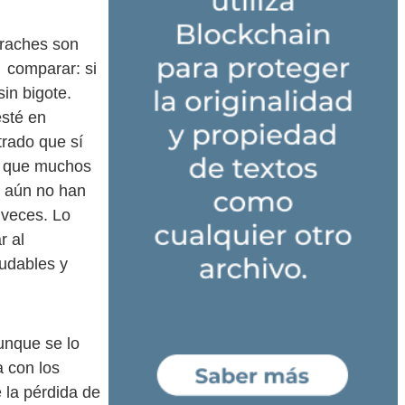
craches son
 comparar: si
sin bigote.
esté en
rado que sí
sa que muchos
- aún no han
 veces. Lo
r al
ludables y
aunque se lo
 con los
 la pérdida de