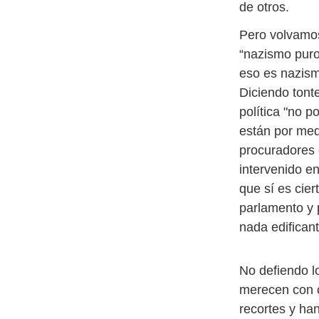
de otros.
Pero volvamos
“nazismo puro
eso es nazismo
Diciendo tont
política "no 
están por med
procuradores 
intervenido e
que sí es cier
parlamento y 
nada edificant
No defiendo lo
merecen con c
recortes y ha