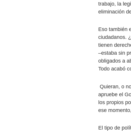
trabajo, la le
eliminación de
Eso también e
ciudadanos. ¿
tienen derech
–estaba sin pr
obligados a ab
Todo acabó co
Quieran, o no
apruebe el Go
los propios po
ese momento,
El tipo de pol