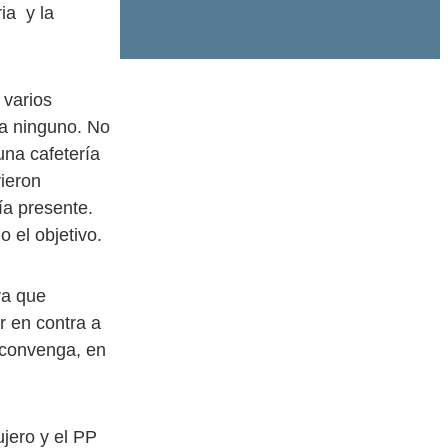
ria y la
 varios
ía ninguno. No
na cafetería
vieron
ía presente.
 el objetivo.
va que
r en contra a
s convenga, en
ujero y el PP