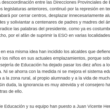
 descoordinación entre las Direcciones Provinciales de
s legislaturas anteriores, continuó por la represión en 
abará por cerrar centros, desplazar innecesariamente a
ades y soliviantar a centenares de padres y madres del á
ntradice las palabras del presidente, como ya es costumb
cho, por el afán de suprimir la ESO en varias localidade
en esa misma idea han incidido los alcaldes que defien
e los niños en sus actuales emplazamientos, porque sob
sejería de Educación ha dejado pasar los diez años a lo
a. Ni se ahorra con la medida ni se mejora el sistema ed
a a la zona rural, al propio alumnado y a la vida de muc
Sin duda, la ignorancia es muy atrevida y el consejero h
as de ello.
de Educación y su equipo han puesto a Juan Vicente H