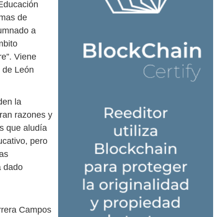
 Educación
temas de
lumnado a
mbito
re”. Viene
s de León
den la
ran razones y
s que aludía
ucativo, pero
has
a dado
errera Campos