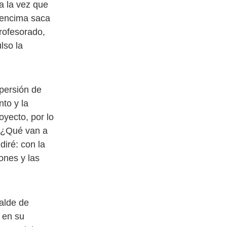
a la vez que
 encima saca
rofesorado,
lso la
spersión de
to y la
oyecto, por lo
a. ¿Qué van a
diré: con la
ones y las
calde de
 en su