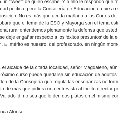
a un “tweet” de quien escribe. Y a ello le respondo que 
idad política, pero la Consejería de Educación da pie a ell
posición. No es más que acuda mañana a las Cortes de C
bará que el tema de la ESO y Mayorga son el tema estr
ona rural entendemos plenamente la defensa que usted
se deje engañar respecto a los 'éxitos presuntos' de la 
ón. El mérito es nuestro, del profesorado, en ningún mom
, el alcalde de la citada localidad, señor Magdaleno, aú
próximo curso puede quedarse sin educación de adultos 
rden de la Consejería que regula las enseñanzas no form
a de más que pidiera una entrevista al ínclito director p
Valladolid, no sea que le den dos platos en el mismo con
nca Alonso