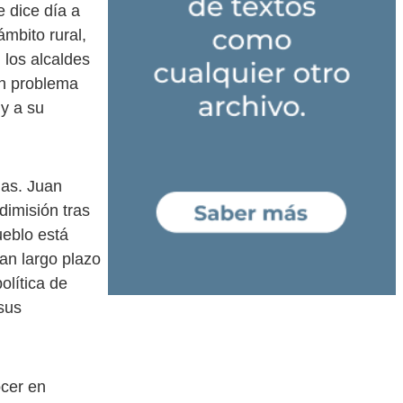
e dice día a
ámbito rural,
 los alcaldes
un problema
 y a su
ias. Juan
dimisión tras
eblo está
tan largo plazo
olítica de
sus
ocer en