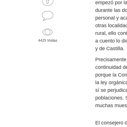
empezó por la
durante las do
personal y ac
otras localid
rural, ello co
a cuento lo di
4425 Visitas
y de Castilla.
Precisamente 
continuidad d
porque la Con
la ley orgánic
sí se perjudic
poblaciones. 
muchas muestr
El consejero 