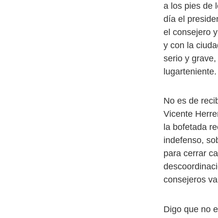
a los pies de 
día el preside
el consejero 
y con la ciud
serio y grave
lugarteniente.
No es de reci
Vicente Herre
la bofetada r
indefenso, sob
para cerrar ca
descoordinaci
consejeros van
Digo que no e