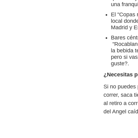
una franqu
El "Copas r
local donde
Madrid y E
Bares céntr
"Rocablanc
la bebida t
pero si vas
guste?.
¿Necesitas p
Si no puedes 
correr, saca t
al retiro a co
del Angel caíd