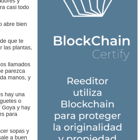
adores y
ra casi todo
o abre bien
 de que te
r las plantas,
los llamados
ue parezca
nda manos, y
os hay una
uguetes o
c/ Goya y hay
es para
acer sopas y
sale a buen