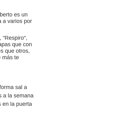
lberto es un
a a varios por
, "Respiro",
tapas que con
es que otros,
e más te
forma sal a
as a la semana
s en la puerta