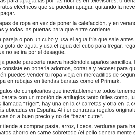
tas para apagadlas por las noches en televisores, orden
atos eléctricos que se puedan apagar, quitando la neve
pagar.
pas de ropa en vez de poner la calefacción, y en veran
s y todas las puertas para que entre corriente.
 pareja o pon un cubo y usa el agua fría que sale antes
a gota de agua, y usa el agua del cubo para fregar, rega
ua no se ira por el desagüe.
eja puede parecerte nueva haciéndola apaños sencillos, 
e consiste en ponerla adornos, cortarla y recoser para q
ién puedes vender tu ropa vieja en mercadillos de segu
pa en rebajas en tiendas baratas como el Primark.
egalos de cumpleaños que inevitablemente todos tenem
 barata con un montón de artilugios tanto útiles como, j
 llamada "Tiger", hay una en la c/ carretas y otra en la 
 ubicadas en España. Allí encontraras regalos original
casión a buen precio y no de "bazar cutre".
 tiende a comprar pasta, arroz, fideos, verduras para h
rmatos ahorro en carne sobretodo (el pollo generalmente 