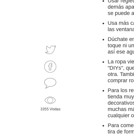
Usar regle
demás apar
se puede a
Usa más ca
las ventana
Dúchate en
toque ni un
así ese ag
La ropa vi
"DIYs", qu
otra. Tamb
comprar ro
Para los r
tienda muy
decorativos
muchas más
3355 Visitas
cualquier o
Para comer
tira de fo