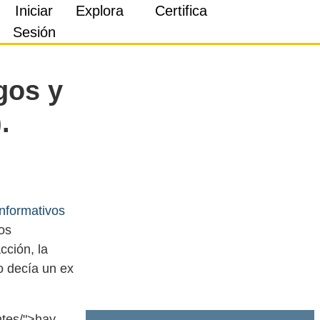
Iniciar
Explora
Certifica
Sesión
gos y
.
informativos
os
cción, la
o decía un ex
ntes/">hay