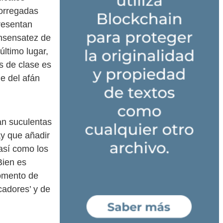
borregadas
presentan
insensatez de
último lugar,
s de clase es
ue del afán
an suculentas
ay que añadir
 así como los
Bien es
momento de
cadores’ y de