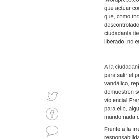
que actuar co
que, como tod
descontrolado
ciudadanía ti
liberado, no e
A la ciudadan
para salir el 
vandálico, rep
demuestren su
violencia! Fre
para ello, alg
mundo nada du
Frente a la ir
responsabilida