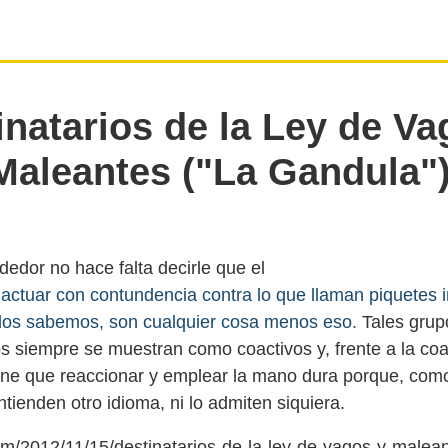
inatarios de la Ley de Va
Maleantes ("La Gandula")
dedor no hace falta decirle que el
actuar con contundencia contra lo que llaman piquetes 
dos sabemos, son cualquier cosa menos eso.
Tales grup
s siempre se muestran como coactivos y, frente a la coa
ene que reaccionar y emplear la mano dura porque, com
m/2012/11/15/destinatarios-de-la-ley-de-vagos-y-malea