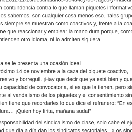
n contundencia contra lo que llaman piquetes informativ
os sabemos, son cualquier cosa menos eso. Tales grup
s siempre se muestran como coactivos y, frente a la coa
ene que reaccionar y emplear la mano dura porque, com
ntienden otro idioma, ni lo admiten siquiera.
ía se le presenta una ocasión ideal
próximo 14 de noviembre a la caza del piquete coactivo,
resivo y borreguil. ¡Hay que decir que ya está bien y qu
 capacidad de convocatoria, si es que la tienen, pero si
nte al vandalismo de los piquetes y el consentimiento sin
uien tiene que recordarles lo que dice el refranero: “En e
ra… ¡Quien hoy tirita, mañana suda!”
responsabilidad del sindicalismo de clase, solo cabe el e
d que día a día dan los sindicatos sectoriales. ¡Los sin