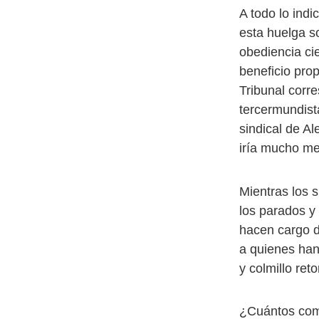
A todo lo ind
esta huelga so
obediencia ci
beneficio pro
Tribunal corr
tercermundist
sindical de Al
iría mucho me
Mientras los 
los parados y
hacen cargo d
a quienes han 
y colmillo reto
¿Cuántos come