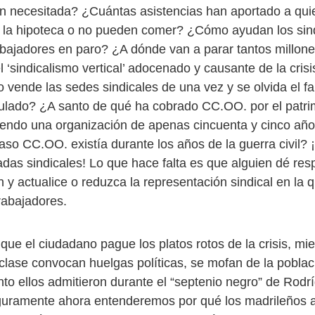
ón necesitada? ¿Cuántas asistencias han aportado a qu
 la hipoteca o no pueden comer? ¿Cómo ayudan los sin
rabajadores en paro? ¿A dónde van a parar tantos millon
 ‘sindicalismo vertical’ adocenado y causante de la cris
 vende las sedes sindicales de una vez y se olvida el fa
ulado? ¿A santo de qué ha cobrado CC.OO. por el patri
endo una organización de apenas cincuenta y cinco añ
aso CC.OO. existía durante los años de la guerra civil? 
das sindicales! Lo que hace falta es que alguien dé res
n y actualice o reduzca la representación sindical en la 
rabajadores.
ue el ciudadano pague los platos rotos de la crisis, mie
 clase convocan huelgas políticas, se mofan de la poblac
to ellos admitieron durante el “septenio negro” de Rodr
guramente ahora entenderemos por qué los madrileños 