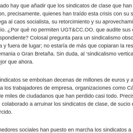
icado hay que añadir que los sindicatos de clase que ha
n, precisamente, quienes han traído esta crisis con su s
ega al caos socialista, su retorcimiento y su aprovecham
pio. ¿Por qué no permiten UGT&CC.OO. que audite sus 
espondiente? Colosal pregunta para un sindicalismo obso
a y fuera de lugar; no estaría de más que copiaran la re
emania o Gran Bretaña. Sin duda, al ‘sindicalismo vertical
jor que ahora.
sindicatos se embolsan decenas de millones de euros y
 a los trabajadores de empresa, organizaciones como Cá
e miles de ciudadanos que han perdido casi todo. Prec
colaborado a arruinar los sindicatos de clase, de sucio 
rcido.
dores sociales han puesto en marcha los sindicatos a 