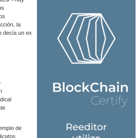
os
os
cción, la
o decía un ex
e
n
dical
ste
jemplo de
dicatos