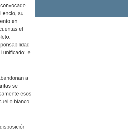
n convocado
ilencio, su
iento en
cuentas el
leto,
sponsabilidad
 unificado’ le
 abandonan a
ritas se
isamente esos
cuello blanco
disposición