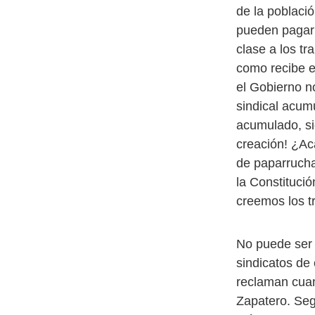
de la poblaci
pueden pagar
clase a los t
como recibe el
el Gobierno no
sindical acum
acumulado, si
creación! ¿Ac
de paparrucha
la Constitució
creemos los t
No puede ser q
sindicatos de
reclaman cuan
Zapatero. Se