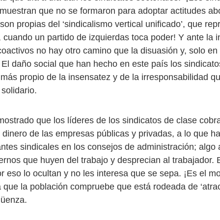
emuestran que no se formaron para adoptar actitudes a
on propias del ‘sindicalismo vertical unificado’, que re
ando un partido de izquierdas toca poder! Y ante la 
oactivos no hay otro camino que la disuasión y, solo en 
 El daño social que han hecho en este país los sindicato
 más propio de la insensatez y de la irresponsabilidad q
 solidario.
ostrado que los líderes de los sindicatos de clase cobr
 dinero de las empresas públicas y privadas, a lo que h
antes sindicales en los consejos de administración; algo
rnos que huyen del trabajo y desprecian al trabajador. 
r eso lo ocultan y no les interesa que se sepa. ¡Es el 
ra que la población compruebe que está rodeada de ‘atra
güenza.