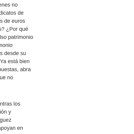
ienes no
dicatos de
es de euros
is? ¿Por qué
lso patrimonio
monio
os desde su
¡Ya está bien
puestas, abra
que no
ntras los
ión y
íguez
apoyan en