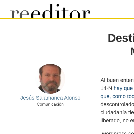
Dest
Al buen enten
14-N
hay que 
que, como to
Jesús Salamanca Alonso
descontrolado
Comunicación
ciudadanía ti
.wordpress.co