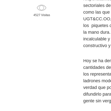
sectoriales d
como las que s
4527 Visitas
UGT&CC.OO, cu
los piquetes c
la mano dura.
incalculable y
constructivo y
Hoy se ha dem
cantidades de
los represent
ladrones mode
verdad que po
difundirlo pa
gente sin ver