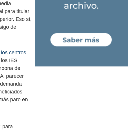
media
 para titular
perior. Eso sí,
sigo de
 los centros
 los IES
ombona de
 Al parecer
la demanda
neficiados
 más paro en
a
Y para