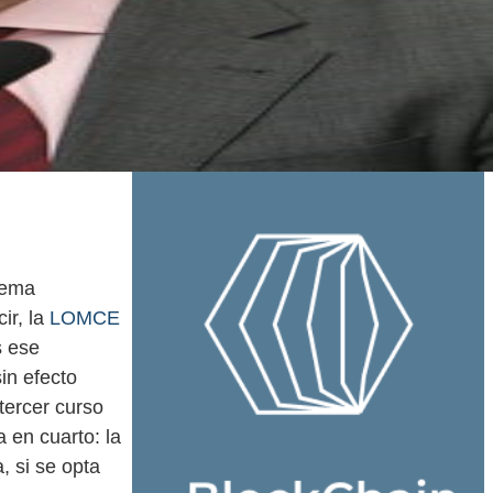
stema
ir, la
LOMCE
s ese
in efecto
 tercer curso
 en cuarto: la
, si se opta