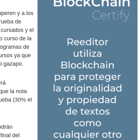
peren y a los
prueba de
 cursados y el
o curso de la
Programas de
cursos ya que
ni gazapo.
erá
que la nota
rueba (30% el
odrán
inal del