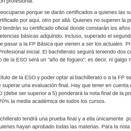
ón profesional.
eocuparse porque se darán certificados a quienes las su
tificado por aquí, otro por allá. Quienes no superen la 
 tendrán su certificado oficial donde constarán los años
etencias básicas adquirido. Incluso, superado el segund
 pasar a la FP Básica que vienen a ser los actuales 
Profesional inicial. El bachillerato seguirá teniendo dos 
o de la ESO será un "año de fogueo"; es decir, ni galgo 
título de la ESO y poder optar al bachillerato o a la FP s
e superar una evaluación final. Hay que tener en cuenta 
O (debe ser superior a 5) ponderará la nota final de la p
70% la media académica de todos los cursos.
chillerato tendrá una prueba final y a ella únicamente p
uienes hayan aprobado todas las materias. Para la nota f