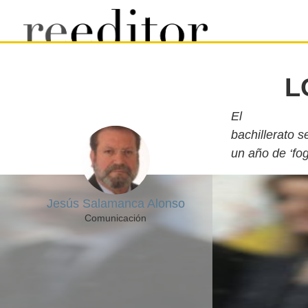
L
El
bachillerato 
un año de ‘fog
Jesús Salamanca Alonso
Comunicación