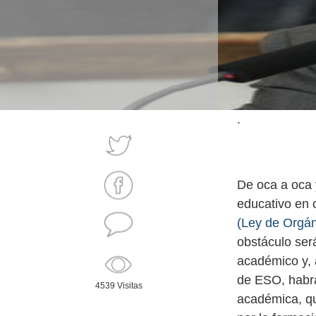
.
De oca a oca y
educativo en c
(Ley de Orgán
obstáculo será
académico y, a
de ESO, habrá
4539 Visitas
académica, que