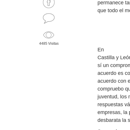
permanece tan
que todo el m
4485 Visitas
En
Castilla y Le
sí un comprom
acuerdo es co
acuerdo con e
compruebo qu
juventud, los
respuestas vá
empresas, la 
desbarata la