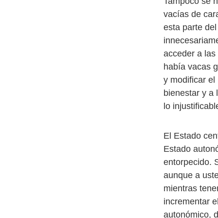
Tampoco se ha
vacías de cara
esta parte de
innecesariame
acceder a las
había vacas go
y modificar e
bienestar y a 
lo injustificabl
El Estado cen
Estado autonó
entorpecido. 
aunque a uste
mientras tene
incrementar e
autonómico, d