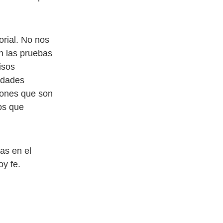
orial. No nos
n las pruebas
isos
idades
gones que son
os que
as en el
y fe.