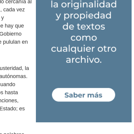
o cercanía al
n, cada vez
 y
que hay que
 Gobierno
e pululan en
steridad, la
s autónomas.
 cuando
os hasta
nciones,
 Estado; es