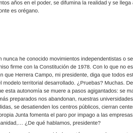
tos años en el poder, se difumina la realidad y se llega
onte es orégano.
ón nunca he conocido movimientos independentistas o se
iso firme con la Constitución de 1978. Con lo que no es
n que Herrera Campo, mi presidente, diga que todos e
l modelo territorial desarrollado. ¿Pruebas? Muchas. 
e esta autonomía se muere a pasos agigantados: se ma
 más preparados nos abandonan, nuestras universidade
lidas, se desatienden los centros públicos, cierran cent
propia Junta fomenta el paro por impago a las empresas
 sanidad,… ¿De qué hablamos, presidente?