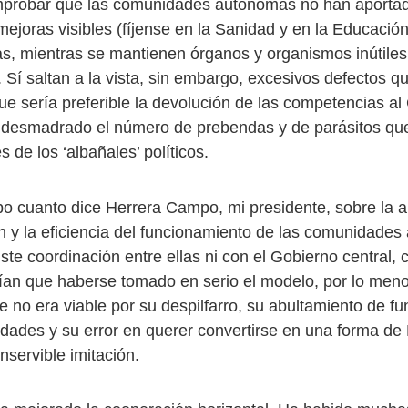
probar que las comunidades autónomas no han aportad
mejoras visibles (fíjense en la Sanidad y en la Educació
s, mientras se mantienen órganos y organismos inútiles
. Sí saltan a la vista, sin embargo, excesivos defectos 
ue sería preferible la devolución de las competencias al
a desmadrado el número de prebendas y de parásitos qu
s de los ‘albañales’ políticos.
bo cuanto dice Herrera Campo, mi presidente, sobre la au
ón y la eficiencia del funcionamiento de las comunidade
iste coordinación entre ellas ni con el Gobierno central,
ían que haberse tomado en serio el modelo, por lo men
 no era viable por su despilfarro, su abultamiento de fu
cidades y su error en querer convertirse en una forma de
inservible imitación.