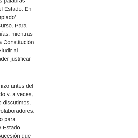
s palabras
el Estado. En
mpiado’
curso. Para
ías; mientras
a Constitución
ludir al
er justificar
hizo antes del
do y, a veces,
o discutimos,
colaboradores,
to para
de Estado
 sucesión que