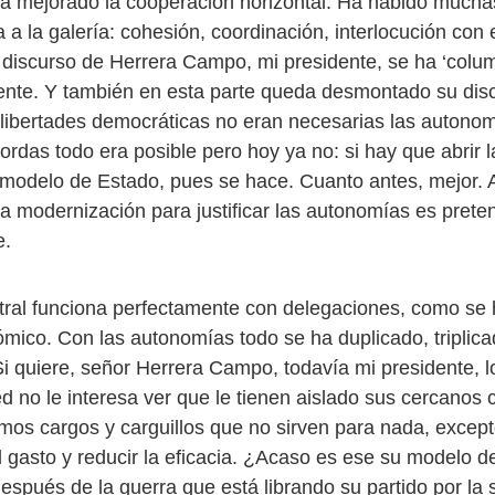
 mejorado la cooperación horizontal. Ha habido mucha
 a la galería: cohesión, coordinación, interlocución con 
l discurso de Herrera Campo, mi presidente, se ha ‘colu
nte. Y también en esta parte queda desmontado su dis
 libertades democráticas no eran necesarias las autonom
rdas todo era posible pero hoy ya no: si hay que abrir l
l modelo de Estado, pues se hace. Cuanto antes, mejor. A
la modernización para justificar las autonomías es pretend
e.
tral funciona perfectamente con delegaciones, como se 
mico. Con las autonomías todo se ha duplicado, triplica
Si quiere, señor Herrera Campo, todavía mi presidente, l
d no le interesa ver que le tienen aislado sus cercanos 
mos cargos y carguillos que no sirven para nada, excep
l gasto y reducir la eficacia. ¿Acaso es ese su modelo 
espués de la guerra que está librando su partido por la