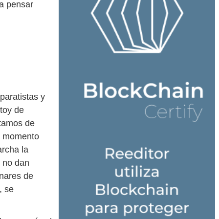
 a pensar
paratistas y
toy de
stamos de
De momento
rcha la
s no dan
enares de
, se