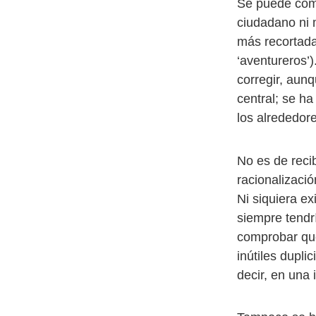
Se puede com
ciudadano ni 
más recortada
‘aventureros’)
corregir, aunq
central; se h
los alrededore
No es de reci
racionalizaci
Ni siquiera ex
siempre tendr
comprobar que
inútiles dupli
decir, en una 