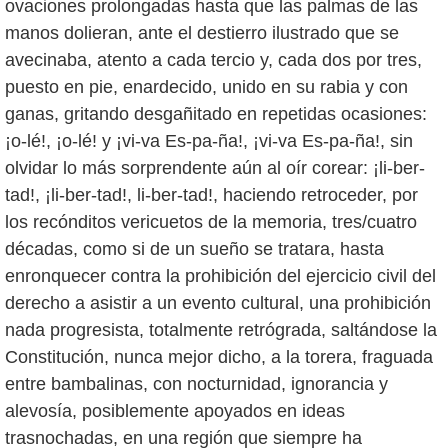
ovaciones prolongadas hasta que las palmas de las
manos dolieran, ante el destierro ilustrado que se
avecinaba, atento a cada tercio y, cada dos por tres,
puesto en pie, enardecido, unido en su rabia y con
ganas, gritando desgañitado en repetidas ocasiones:
¡o-lé!, ¡o-lé! y ¡vi-va Es-pa-ña!, ¡vi-va Es-pa-ña!, sin
olvidar lo más sorprendente aún al oír corear: ¡li-ber-
tad!, ¡li-ber-tad!, li-ber-tad!, haciendo retroceder, por
los recónditos vericuetos de la memoria, tres/cuatro
décadas, como si de un sueño se tratara, hasta
enronquecer contra la prohibición del ejercicio civil del
derecho a asistir a un evento cultural, una prohibición
nada progresista, totalmente retrógrada, saltándose la
Constitución, nunca mejor dicho, a la torera, fraguada
entre bambalinas, con nocturnidad, ignorancia y
alevosía, posiblemente apoyados en ideas
trasnochadas, en una región que siempre ha