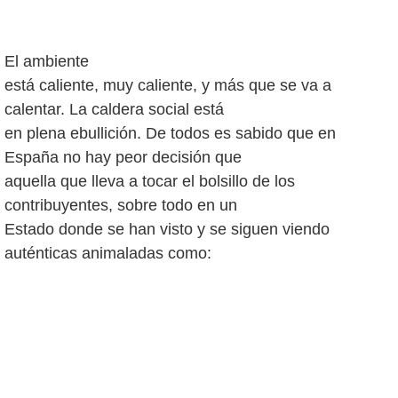
El ambiente
está caliente, muy caliente, y más que se va a
calentar. La caldera social está
en plena ebullición. De todos es sabido que en
España no hay peor decisión que
aquella que lleva a tocar el bolsillo de los
contribuyentes, sobre todo en un
Estado donde se han visto y se siguen viendo
auténticas animaladas como:
eliminar profesores; sobrecargas las aulas; reducir
médicos y enfermeras;
incentivar con ayudas a la banca; abusar de coches,
sueldos y secretarias por
parte de políticos; dejar que se acuda a barras
americanas con coches oficiales