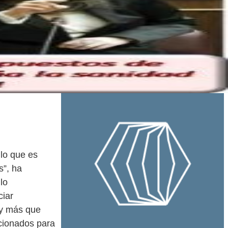
lo que es
s”, ha
lo
ciar
ay más que
cionados para