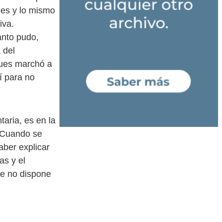
nes y lo mismo
iva.
anto pudo,
 del
Pues marchó a
í para no
taria, es en la
. Cuando se
aber explicar
as y el
ue no dispone