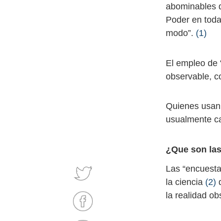
abominables d
Poder en toda
modo”.
(1)
El empleo de 
observable, c
Quienes usan
usualmente ca
¿Que son la
Las “encuesta
la ciencia
(2)
q
la realidad o