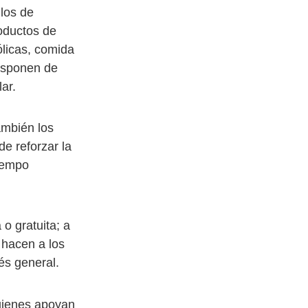
los de
oductos de
ólicas, comida
disponen de
ar.
ambién los
de reforzar la
tiempo
o gratuita; a
 hacen a los
és general.
uienes apoyan