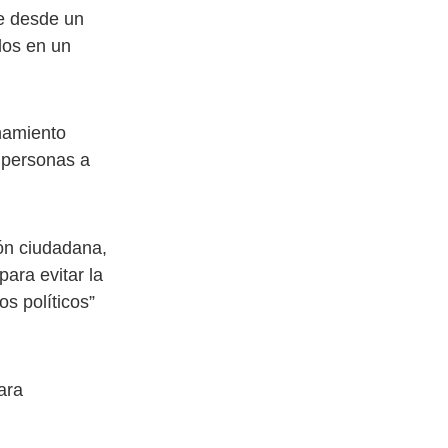
ue desde un
los en un
namiento
s personas a
ón ciudadana,
ara evitar la
os políticos”
ara