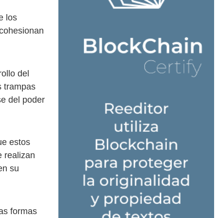
e los
 cohesionan
ollo del
s trampas
se del poder
ue estos
 realizan
en su
ías formas