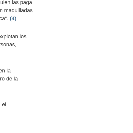
uien las paga
on maquilladas
ica”.
(4)
xplotan los
rsonas,
en la
ro de la
 el