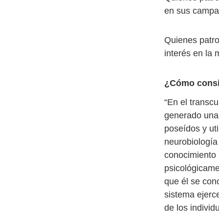
en sus campañ
Quienes patro
interés en la
¿Cómo consi
“En el transc
generado una 
poseídos y uti
neurobiología 
conocimiento 
psicológicame
que él se cono
sistema ejerc
de los indivi