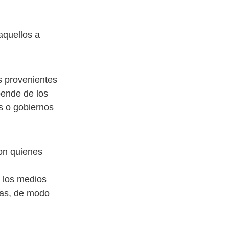
aquellos a
s provenientes
pende de los
s o gobiernos
son quienes
n los medios
tas, de modo