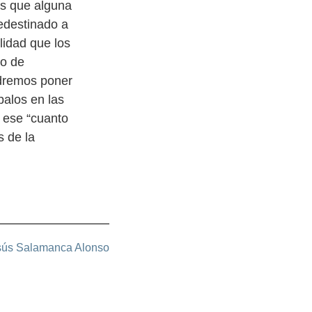
es que alguna
redestinado a
lidad que los
po de
odremos poner
palos en las
a ese “cuanto
s de la
sús Salamanca Alonso