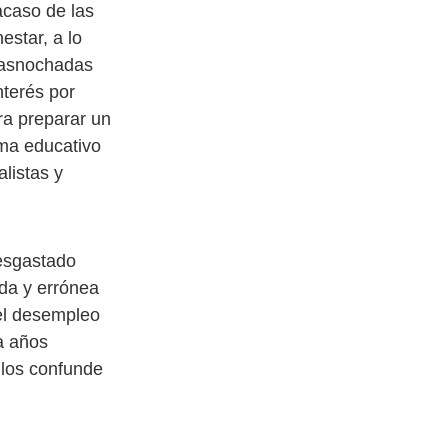
acaso de las
estar, a lo
trasnochadas
terés por
ra preparar un
ema educativo
listas y
desgastado
ada y errónea
el desempleo
va años
 los confunde