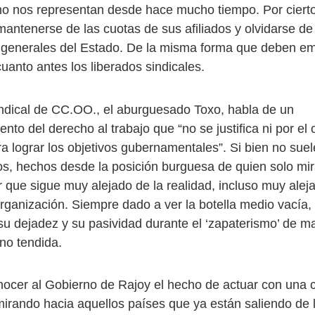
no nos representan desde hace mucho tiempo. Por ciert
antenerse de las cuotas de sus afiliados y olvidarse de
 generales del Estado. De la misma forma que deben e
uanto antes los liberados sindicales.
sindical de CC.OO., el aburguesado Toxo, habla de un
to del derecho al trabajo que “no se justifica ni por el 
a lograr los objetivos gubernamentales”. Si bien no suel
os, hechos desde la posición burguesa de quien solo mir
 que sigue muy alejado de la realidad, incluso muy alej
ganización. Siempre dado a ver la botella medio vacía, l
su dejadez y su pasividad durante el ‘zapaterismo’ de 
no tendida.
ocer al Gobierno de Rajoy el hecho de actuar con una c
irando hacia aquellos países que ya están saliendo de l