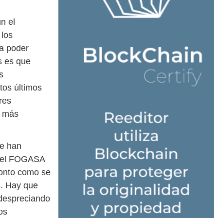
n el
 los
ra poder
s es que
s
tos últimos
res
, más
ue han
 del FOGASA
ronto como se
os. Hay que
 despreciando
os