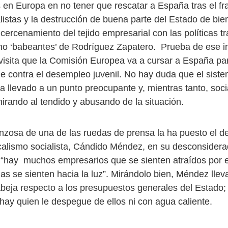
 en Europa en no tener que rescatar a España tras el fr
alistas y la destrucción de buena parte del Estado de bien
 cercenamiento del tejido empresarial con las políticas 
no ‘babeantes’ de Rodríguez Zapatero. Prueba de ese in
visita que la Comisión Europea va a cursar a España pa
e contra el desempleo juvenil. No hay duda que el sist
 llevado a un punto preocupante y, mientras tanto, socia
mirando al tendido y abusando de la situación.
nzosa de una de las ruedas de prensa la ha puesto el 
dicalismo socialista, Cándido Méndez, en su desconsider
“hay muchos empresarios que se sienten atraídos por 
las se sienten hacia la luz”. Mirándolo bien, Méndez lle
beja respecto a los presupuestos generales del Estado;
 hay quien le despegue de ellos ni con agua caliente.