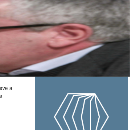
reve a
a