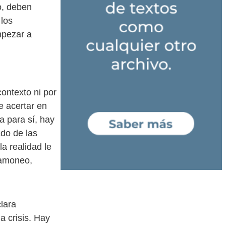
o, deben
 los
mpezar a
contexto ni por
e acertar en
a para sí, hay
ado de las
a realidad le
mamoneo,
lara
a crisis. Hay