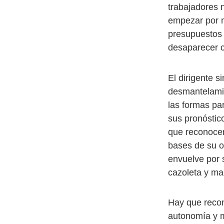
trabajadores 
empezar por m
presupuestos
desaparecer c
El dirigente 
desmantelamien
las formas par
sus pronóstic
que reconocer
bases de su or
envuelve por 
cazoleta y ma
Hay que recon
autonomía y m