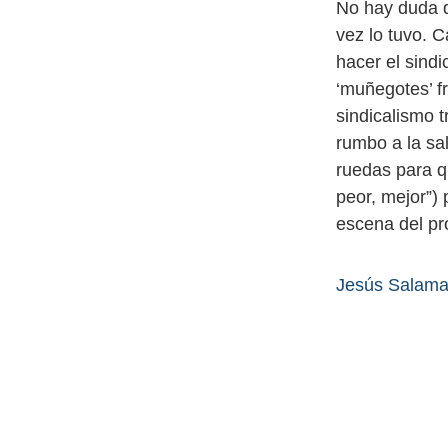
No hay duda q
vez lo tuvo. 
hacer el sind
‘muñegotes’ f
sindicalismo 
rumbo a la sa
ruedas para qu
peor, mejor”) 
escena del pro
Jesús Salama