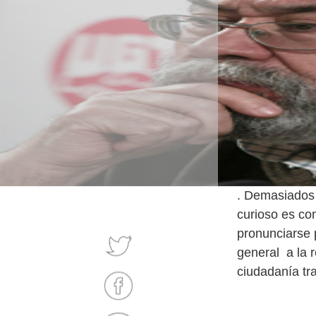
. Demasiados 
curioso es co
pronunciarse 
general a la r
ciudadanía tr