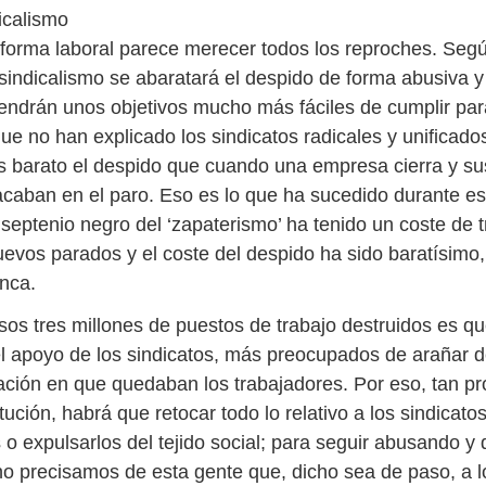
icalismo
reforma laboral parece merecer todos los reproches. Segú
indicalismo se abaratará el despido de forma abusiva y
endrán unos objetivos mucho más fáciles de cumplir pa
ue no han explicado los sindicatos radicales y unificado
 barato el despido que cuando una empresa cierra y su
acaban en el paro. Eso es lo que ha sucedido durante es
 septenio negro del ‘zapaterismo’ ha tenido un coste de t
uevos parados y el coste del despido ha sido baratísimo
nca.
sos tres millones de puestos de trabajo destruidos es q
l apoyo de los sindicatos, más preocupados de arañar
uación en que quedaban los trabajadores. Por eso, tan p
tución, habrá que retocar todo lo relativo a los sindicat
 o expulsarlos del tejido social; para seguir abusando y
 no precisamos de esta gente que, dicho sea de paso, a l