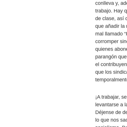
conlleva y, a
trabajo. Hay 
de clase, así 
que añadir la
mal llamado “
corromper sin
quienes abone
parangón que 
el contribuye
que los sindi
temporalment
¡A trabajar, s
levantarse a l
Déjense de de
lo que nos sa