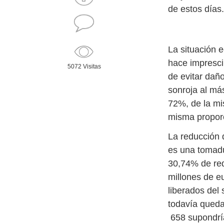
de estos días.
La situación 
hace impresci
5072 Visitas
de evitar dañ
sonroja al má
72%, de la mi
misma propor
La reducción 
es una tomadu
30,74% de red
millones de e
liberados del
todavía queda
658 supondría