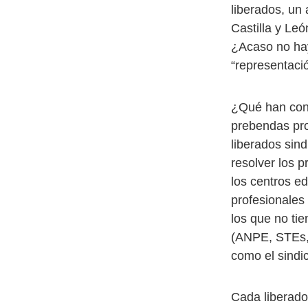
liberados, un
Castilla y Le
¿Acaso no hay
“representaci
¿Qué han cons
prebendas pr
liberados sin
resolver los 
los centros ed
profesionales
los que no ti
(ANPE, STEs,
como el sindic
Cada liberado 