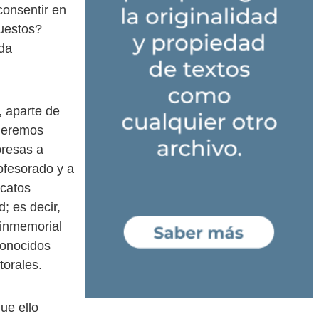
consentir en
uestos?
ada
, aparte de
queremos
presas a
ofesorado y a
icatos
; es decir,
 inmemorial
conocidos
torales.
ue ello