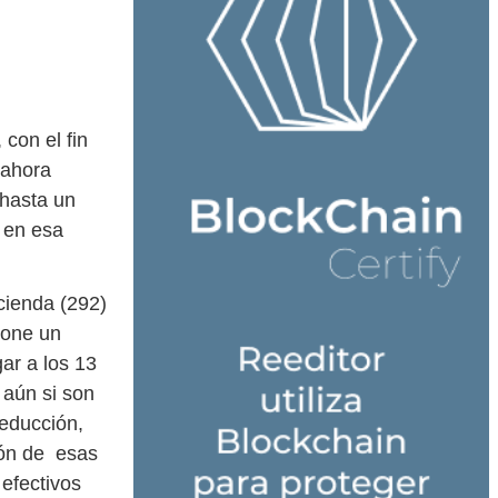
con el fin
 ahora
 hasta un
 en esa
cienda (292)
upone un
ar a los 13
 aún si son
reducción,
ión de esas
efectivos