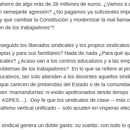
 ahorro de algo más de 28 millones de euros. ¿Vamos a 
ón semejante agresión? ¿No pagamos ya suficientes imp
 que cambiar la Constitución y modernizar la mal llam
ón de los trabajadores”?
eguido los liberados sindicales y los propios sindicatos
opias y para sus familiares? Nada de nada ¿Para qué 
dicales? ¿Acaso van a los centros educativos y a las em
problemas de los trabajadores? En lo que se refiere al pr
ucativos, tan solo atienden a los docentes aquellos sind
 que carecen de prebendas del Estado o de la comunidad
enen ‘mamandurrias’ ni están apoltronados desde tiempo
 ASPES…). Doy fe que los sindicatos de clase -- más 
alismo vertical unificado -- solo acuden en vísperas elec
sindical genera un doble gasto: su sueldo, con todo lo q