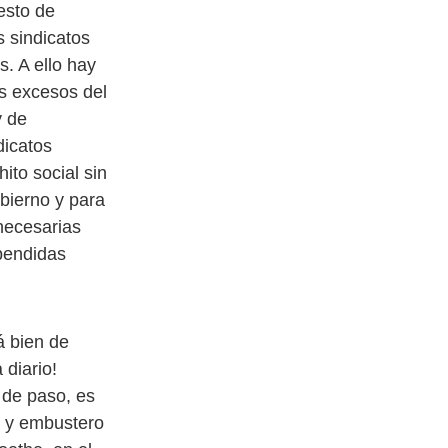
esto de
 sindicatos
s. A ello hay
os excesos del
y de
dicatos
to social sin
obierno y para
necesarias
pendidas
á bien de
 diario!
 de paso, es
o y embustero