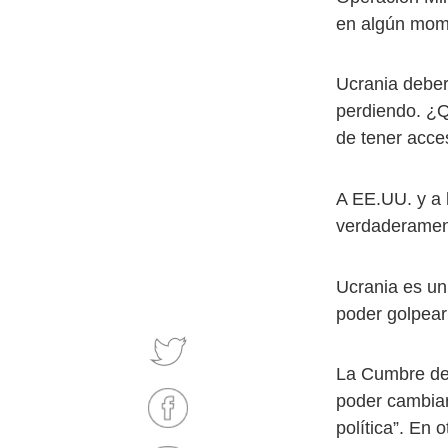
en algún mom
Ucrania deber
perdiendo. ¿Q
de tener acce
A EE.UU. y a 
verdaderament
Ucrania es un 
poder golpear
La Cumbre de 
poder cambiar 
política”. En 