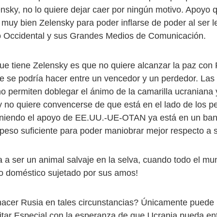
nsky, no lo quiere dejar caer por ningún motivo. Apoyo q
 muy bien Zelensky para poder inflarse de poder al ser l
o Occidental y sus Grandes Medios de Comunicación.
ue tiene Zelensky es que no quiere alcanzar la paz con 
 se podría hacer entre un vencedor y un perdedor. Las 
no permiten doblegar el ánimo de la camarilla ucraniana 
ky no quiere convencerse de que está en el lado de los p
eniendo el apoyo de EE.UU.-UE-OTAN ya está en un ban
 peso suficiente para poder maniobrar mejor respecto a s
a a ser un animal salvaje en la selva, cuando todo el m
o doméstico sujetado por sus amos!
cer Rusia en tales circunstancias? Únicamente puede p
itar Especial con la esperanza de que Ucrania pueda en