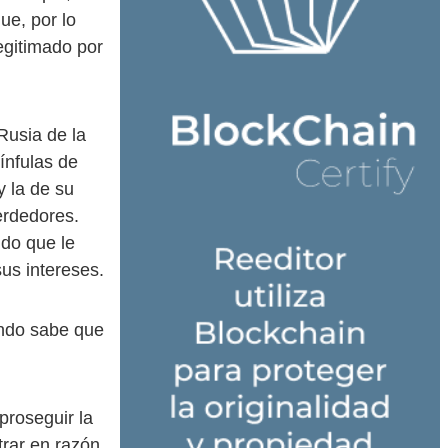
ue, por lo
egitimado por
Rusia de la
ínfulas de
y la de su
erdedores.
do que le
us intereses.
undo sabe que
roseguir la
trar en razón