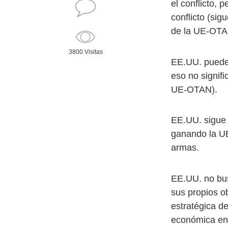
el conflicto, p
conflicto (si
de la UE-OTA
3800 Visitas
EE.UU. puede 
eso no signifi
UE-OTAN).
EE.UU. sigue
ganando la U
armas.
EE.UU. no busc
sus propios ob
estratégica de
económica en 