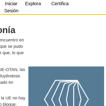
Iniciar
Explora
Certifica
Sesión
onía
 encuentro en
 que se pudo
r que, lo que
-UE-OTAN, las
iluyéndose.
dado en
y la UE no hay
o bloque,