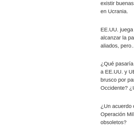
existir buena
en Ucrania.
EE.UU. juega 
alcanzar la p
aliados, pero
¿Qué pasaría 
a EE.UU. y UE
brusco por pa
Occidente? ¿U
¿Un acuerdo de
Operación Mili
obsoletos?