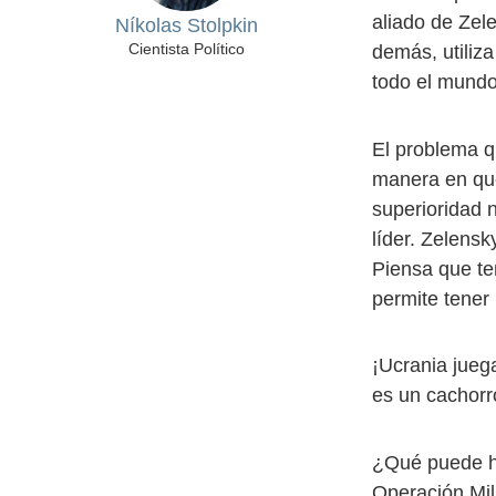
aliado de Zele
Níkolas Stolpkin
Cientista Político
demás, utiliza
todo el mund
El problema q
manera en que
superioridad 
líder. Zelens
Piensa que t
permite tener
¡Ucrania jueg
es un cachorr
¿Qué puede ha
Operación Mil