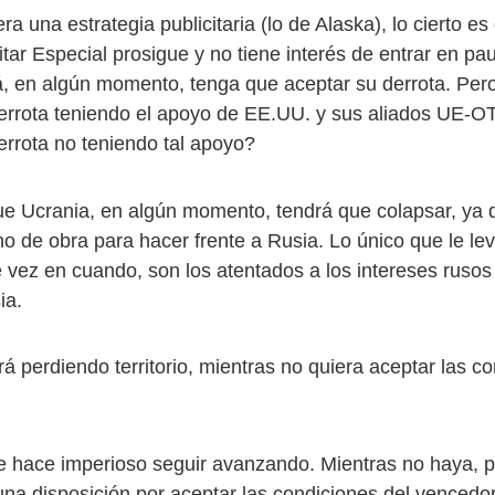
ra una estrategia publicitaria (lo de Alaska), lo cierto es
itar Especial prosigue y no tiene interés de entrar en p
á, en algún momento, tenga que aceptar su derrota. Pe
errota teniendo el apoyo de EE.UU. y sus aliados UE-O
errota no teniendo tal apoyo?
ue Ucrania, en algún momento, tendrá que colapsar, ya 
no de obra para hacer frente a Rusia. Lo único que le lev
e vez en cuando, son los atentados a los intereses rusos
ia.
á perdiendo territorio, mientras no quiera aceptar las c
e hace imperioso seguir avanzando. Mientras no haya, p
una disposición por aceptar las condiciones del vencedor