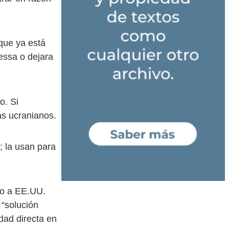
que ya está
essa o dejara
o. Si
ás ucranianos.
; la usan para
do a EE.UU.
 “solución
idad directa en