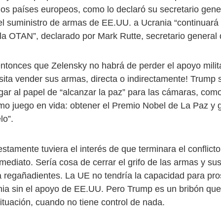
 los países europeos, como lo declaró su secretario gen
el suministro de armas de EE.UU. a Ucrania “continuará 
 la OTAN”, declarado por Mark Rutte, secretario general
ntonces que Zelensky no habrá de perder el apoyo mili
ita vender sus armas, directa o indirectamente! Trump 
gar al papel de “alcanzar la paz” para las cámaras, com
timo juego en vida: obtener el Premio Nobel de La Paz y 
lo”.
tamente tuviera el interés de que terminara el conflicto
mediato. Sería cosa de cerrar el grifo de las armas y su
 regañadientes. La UE no tendría la capacidad para pro
ia sin el apoyo de EE.UU. Pero Trump es un bribón que 
situación, cuando no tiene control de nada.