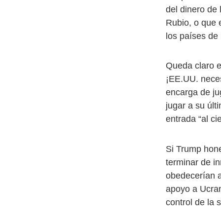
del dinero de
Rubio, o que 
los países de
Queda claro e
¡EE.UU. neces
encarga de ju
jugar a su úl
entrada “al cie
Si Trump hones
terminar de in
obedecerían a
apoyo a Ucran
control de la 