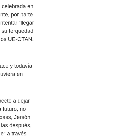
a celebrada en
te, por parte
tentar “llegar
n su terquedad
allos UE-OTAN.
lace y todavía
tuviera en
ecto a dejar
 futuro, no
bass, Jersón
días después,
e” a través