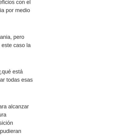
eficios con el
nia por medio
ania, pero
 este caso la
¿qué está
r todas esas
ara alcanzar
ura
sición
 pudieran