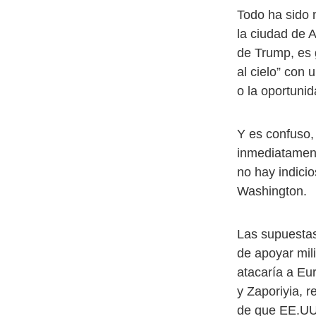
Todo ha sido 
la ciudad de 
de Trump, es 
al cielo” con
o la oportuni
Y es confuso,
inmediatament
no hay indici
Washington.
Las supuestas
de apoyar mil
atacaría a Eu
y Zaporiyia, 
de que EE.UU.