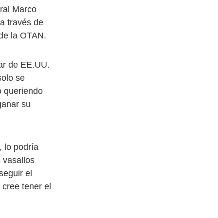
eral Marco
a través de
 de la OTAN.
tar de EE.UU.
solo se
o queriendo
ganar su
, lo podría
s vasallos
seguir el
cree tener el