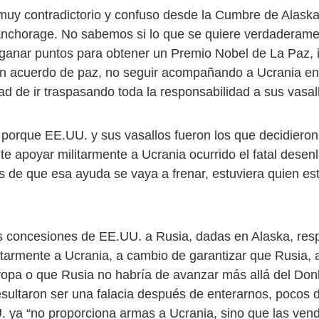
muy contradictorio y confuso desde la Cumbre de Alask
Anchorage. No sabemos si lo que se quiere verdaderamen
ganar puntos para obtener un Premio Nobel de La Paz, in
 un acuerdo de paz, no seguir acompañando a Ucrania e
dad de ir traspasando toda la responsabilidad a sus vas
 porque EE.UU. y sus vasallos fueron los que decidieron
e apoyar militarmente a Ucrania ocurrido el fatal desen
os de que esa ayuda se vaya a frenar, estuviera quien es
 concesiones de EE.UU. a Rusia, dadas en Alaska, resp
itarmente a Ucrania, a cambio de garantizar que Rusia, a
ropa o que Rusia no habría de avanzar más allá del Don
resultaron ser una falacia después de enterarnos, pocos 
 ya “no proporciona armas a Ucrania, sino que las vend