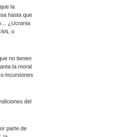
 que la
ausa hasta que
ro… ¿Ucrania
TAN, o
que no tienen
anta la moral
 o incursiones
ondiciones del
or parte de
, la