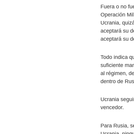
Fuera o no fue
Operación Mil
Ucrania, quiz
aceptará su d
aceptará su d
Todo indica q
suficiente ma
al régimen, d
dentro de Rus
Ucrania seguir
vencedor.
Para Rusia, s
Ucrania, ning