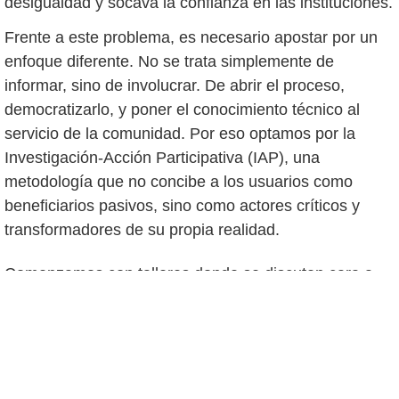
desigualdad y socava la confianza en las instituciones.
Frente a este problema, es necesario apostar por un
enfoque diferente. No se trata simplemente de
informar, sino de involucrar. De abrir el proceso,
democratizarlo, y poner el conocimiento técnico al
servicio de la comunidad. Por eso optamos por la
Investigación-Acción Participativa (IAP), una
metodología que no concibe a los usuarios como
beneficiarios pasivos, sino como actores críticos y
transformadores de su propia realidad.
Comenzamos con talleres donde se discuten cara a
cara, las reglas del juego: cómo se calcula un turno,
qué variables influyen, qué significa equidad en el
acceso al agua. El solo hecho de abrir esos espacios
genera una energía distinta. Habría curiosidad, sí,
pero también una necesidad latente de ser