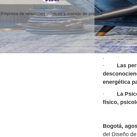
Image & Press
Empresa de relaciones públicas y manejo de prensa
.
·
Las per
desconociend
energética p
·
La Psic
físico, psico
Bogotá, agos
del Diseño de