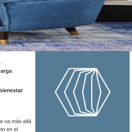
s
carga
bienestar
ue va más allá
to en el