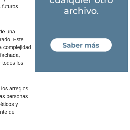
 futuros
 de una
rado. Este
la complejidad
 fachada,
 todos los
los arreglos
las personas
éticos y
nte de