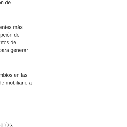
ón de
ientes más
opción de
entos de
 para generar
mbios en las
e mobiliario a
orías.