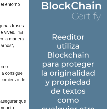
del entorno
lgunas frases
e vives. “El
en la manera
narnos”,
como
lla consigue
l comienzo de
a asegurar que
impacto