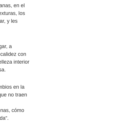
anas, en el
exturas, los
r, y les
ar, a
 calidez con
leza interior
sa.
mbios en la
que no traen
onas, cómo
da”.