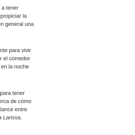
 a tener
ropiciar la
 en general una
te para vivir
ar el comedor
 en la noche
 para tener
erca de cómo
alance entre
a Larissa.