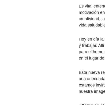
Es vital ente
motivación en
creatividad, l
vida saludable
Hoy en día la
y trabajar. A
para el home s
en el lugar de
Esta nueva rea
una adecuada
estamos invir
nuestra imagen