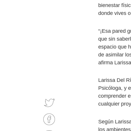
bienestar fís
donde vives o
“¡Esa pared g
que sin saber
espacio que h
de asimilar lo
afirma Lariss
Larissa Del R
Psicóloga, y e
comprender es
cualquier proy
Según Larissa,
los ambientes