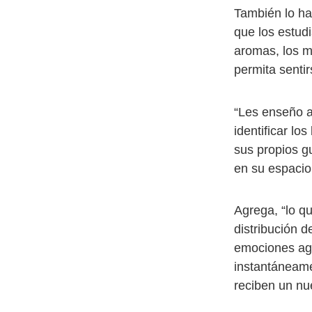
También lo ha
que los estudi
aromas, los ma
permita sentir
“Les enseño a
identificar lo
sus propios gu
en su espacio
Agrega, “lo q
distribución 
emociones agr
instantáneame
reciben un nue