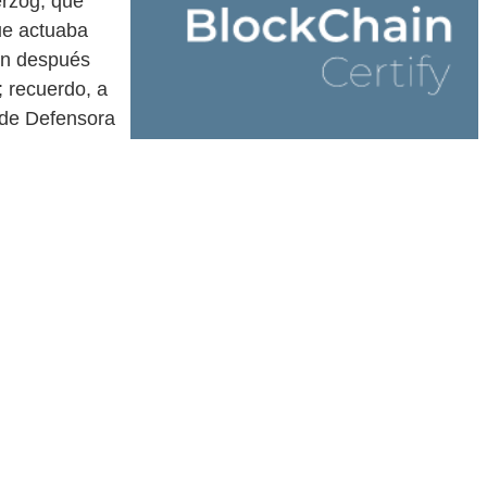
erzog, que
ue actuaba
en después
 recuerdo, a
 de Defensora
 2012 y,
nueve o diez
do a cabo.
sin encontrar
s de la banda
er creer al
 y Guardia
n nombre de no
los herederos
ímenes,