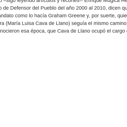
o –sigo leyendo artículos y recortes-- Enrique Múgica H
o de Defensor del Pueblo del año 2000 al 2010, dicen q
ndato como lo hacía Graham Greene y, por suerte, qui
ra (María Luisa Cava de Llano) seguía el mismo camino;
nocieron esa época, que Cava de Llano ocupó el cargo
 funciones, desde julio de 2010 hasta ese mismo mes de
, había sido adjunta primera al citado Defensor durante 
ava nunca ocultó el mucho trabajo que se estaba llevan
to en que se realizaron visitas a calabozos y cárceles 
sultado de torturas, malos tratos o vejaciones a miembro
tampoco a presos de ningún tipo. ETA se encargaba de hac
Justicia española era consentidora, así como la Policía
a con el maltrato. ¡Cuánta porquería extendió la banda e
i para qué! Ahora, con la Ley de Memoria Democrática, 
sesina etarra pretenden blanquear todo un mundo de cr