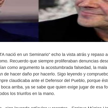
TA nació en un Seminario” echo la vista atrás y repaso ar
omo. Recuerdo que siempre proliferaban denuncias desd
nían como argumento la acostumbrada falsedad, la mala fe
fán de hacer daño por hacerlo. Sigo leyendo y comprueb
empre claudicaba ante el Defensor del Pueblo, porque ést
s boca arriba, ya se sabe que quien exige jugar de esa f
odos los triunfos en la mano.