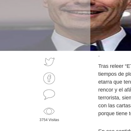
.
Tras releer “E
tiempos de pl
etarra que te
rencor y el a
terrorista, si
con las carta
porque tiene t
3754 Visitas