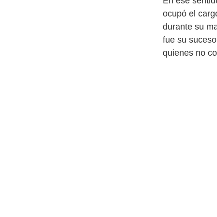
En ese sentid
ocupó el carg
durante su ma
fue su suceso
quienes no co
del Pueblo en
anteriormente
años.
María Luisa C
Hubo un momen
ni un solo re
terrorista y 
mundo que la 
Civil conviví
se sabe qué n
de la banda a