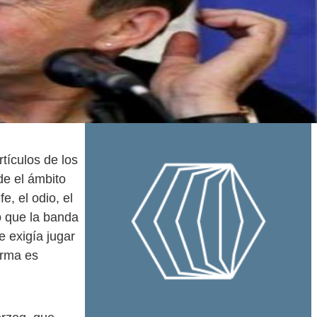
tículos de los
e el ámbito
, el odio, el
o que la banda
e exigía jugar
orma es