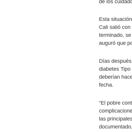
de los cuidado
Esta situación
Cali salió co
terminado, se
auguró que po
Días después, 
diabetes Tipo
deberían hace
fecha.
“El pobre cont
complicacion
las principal
documentado,