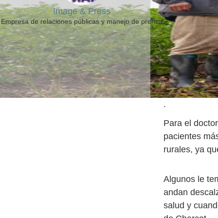
Image & Press
Empresa de relaciones públicas y manejo de prensa
.
Para el docto
pacientes más
rurales, ya q
Algunos le tem
andan descalz
salud y cuand