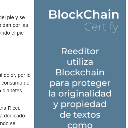
el pie y se
 dan por las
ando el pie
 dolor, por lo
el consumo de
 diabetes.
na Ricci,
ha dedicado
ando se