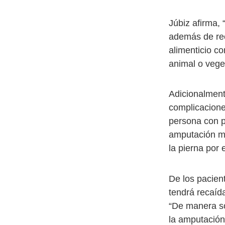
Júbiz afirma,
además de rec
alimenticio c
animal o vege
Adicionalment
complicacione
persona con p
amputación me
la pierna por 
De los pacien
tendrá recaíd
“De manera s
la amputación