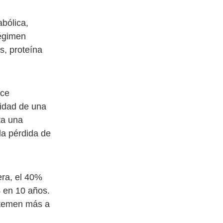
bólica,
régimen
s, proteína
uce
lidad de una
ta una
la pérdida de
era, el 40%
 en 10 años.
 temen más a