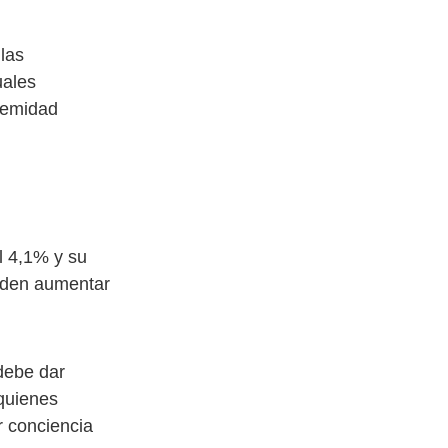
las
uales
tremidad
l 4,1% y su
ueden aumentar
 debe dar
 quienes
r conciencia