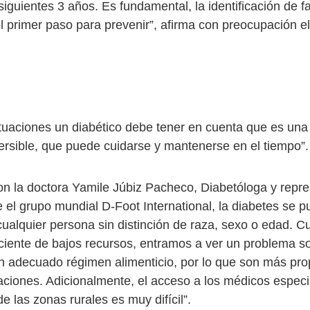
siguientes 3 años. Es fundamental, la identificación de f
l primer paso para prevenir”, afirma con preocupación el
ituaciones un diabético debe tener en cuenta que es un
ersible, que puede cuidarse y mantenerse en el tiempo”.
n la doctora Yamile Júbiz Pacheco, Diabetóloga y repre
 el grupo mundial D-Foot International, la diabetes se 
cualquier persona sin distinción de raza, sexo o edad. C
iente de bajos recursos, entramos a ver un problema soc
un adecuado régimen alimenticio, por lo que son más pr
aciones. Adicionalmente, el acceso a los médicos especi
e las zonas rurales es muy difícil”.