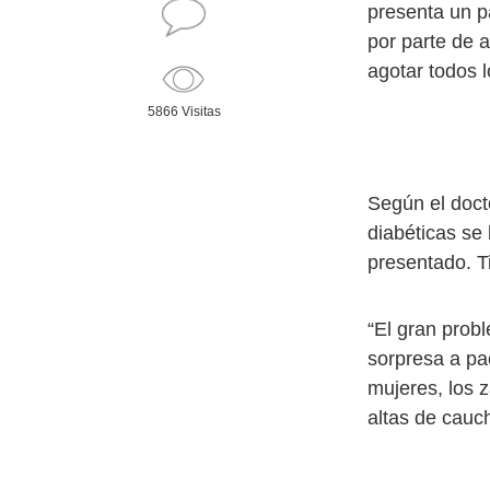
presenta un p
por parte de 
agotar todos l
5866 Visitas
Según el doct
diabéticas se
presentado. T
“El gran probl
sorpresa a pa
mujeres, los 
altas de cauc