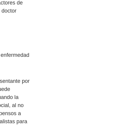
actores de
 doctor
a enfermedad
sentante por
puede
uando la
ial, al no
opensos a
alistas para