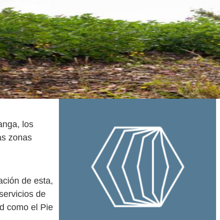
anga, los
as zonas
ación de esta,
servicios de
ad como el Pie