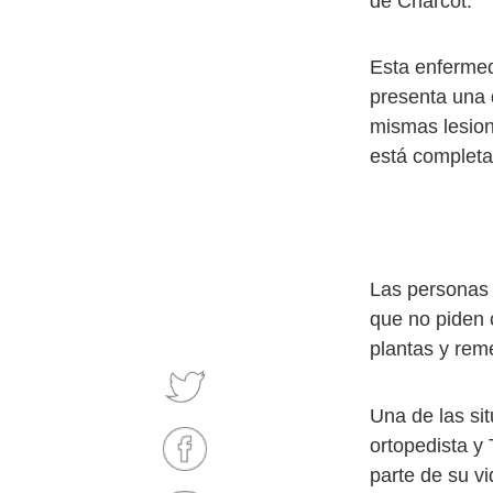
de Charcot.
Esta enfermeda
presenta una 
mismas lesion
está complet
Las personas q
que no piden 
plantas y rem
Una de las si
ortopedista y
parte de su vi