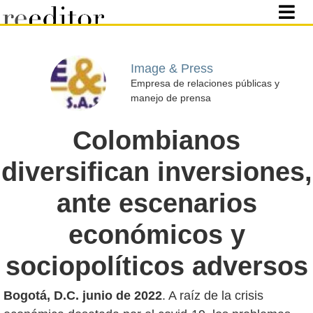
Image & Press
Empresa de relaciones públicas y
manejo de prensa
Colombianos
diversifican inversiones,
ante escenarios
económicos y
sociopolíticos adversos
Bogotá, D.C. junio de 2022
. A raíz de la crisis