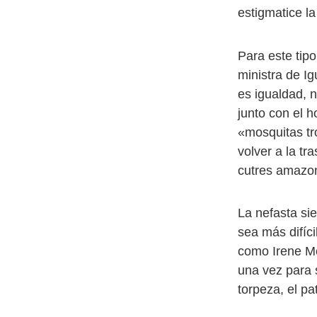
estigmatice la
Para este tip
ministra de Ig
es igualdad, 
junto con el h
«mosquitas tr
volver a la tr
cutres amazon
La nefasta si
sea más difíci
como Irene Mo
una vez para 
torpeza, el pa