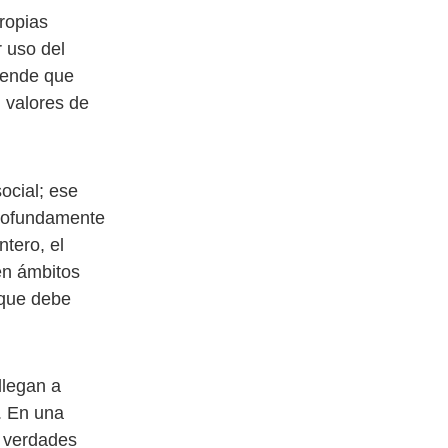
ropias
r uso del
rende que
 valores de
ocial; ese
profundamente
ntero, el
en ámbitos
 que debe
llegan a
. En una
s verdades