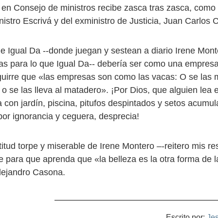
 en Consejo de ministros recibe zasca tras zasca, como 
nistro Escrivá y del exministro de Justicia, Juan Carlos
de Igual Da --donde juegan y sestean a diario Irene Mont
cas para lo que Igual Da-- debería ser como una empresa
uirre que «las empresas son como las vacas: O se las
 o se las lleva al matadero». ¡Por Dios, que alguien lea e
a con jardín, piscina, pitufos despintados y setos acumu
 por ignorancia y ceguera, desprecia!
titud torpe y miserable de Irene Montero –-reitero mis re
e para que aprenda que «la belleza es la otra forma de 
lejandro Casona.
Escrito por:
Je