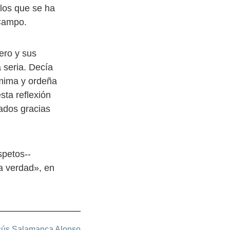
los que se ha
 Campo.
ero y sus
 seria. Decía
 mima y ordeña
sta reflexión
lados gracias
spetos--
la verdad», en
sús Salamanca Alonso