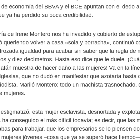
 de economía del BBVA y el BCE apuntan con el dedo a
e ya ha perdido su poca credibilidad.
ría de Irene Montero nos ha invadido y cubierto de estup
ó queriendo volver a casa «sola y borracha», continuó c
strozada igualdad para acabar sin saber que la regla de 
ros y diez decímetros. Hasta eso dice que le duele. ¡Cuá
 afán muestra de hacer daño a las mujeres! Va en la líne
Iglesias, que no dudó en manifestar que azotaría hasta
eriodista, Mariló Montero: todo un machista trasnochado,
de mujeres.
estigmatizó, esta mujer esclavista, desnortada y explot
ha conseguido el más difícil todavía; es decir, que las 
abas para trabajar, que los empresarios se lo piensen d
a mujeres jóvenes –cosa que ya se superó hace tiempo