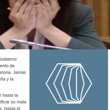
 Gobierno
pento de
storia. Jamás
aña y la
 hasta la
ificar su mala
s. Hasta el