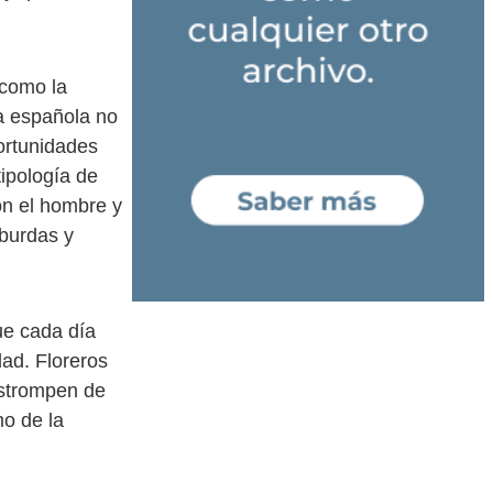
 como la
la española no
portunidades
tipología de
on el hombre y
 burdas y
ue cada día
dad. Floreros
estrompen de
mo de la