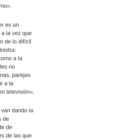
smo».
er es un
 a la vez que
 de lo difícil
nistra:
orno a la
les no
nas, parejas
r a la
n televisión».
o van dando la
s de
te de
es de las que