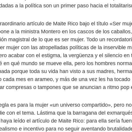
dadas a la política son un primer paso hacia el totalitari
raordinario artículo de Maite Rico bajo el título «Ser muj
one a la ministra Montero en los cascos de los caballos,
ión magistral de lo que es ser mujer. Todo un recordatorio
r mujer con las atropelladas políticas de la inservible mi
o acabar con el estigma, la vergüenza y el silencio en t
sé en qué mundo se mueve ella, pero los hombres norma
nada porque toda su vida han visto a sus madres, herma
do cada mes en arameo, y más de una vez les ha tocado i
llar compresas o tampones que se anuncian a ritmo pop e
regla es para la mujer «un universo compartido», pero n
ie con el tema. Lástima que la barragana del exmarqué
aya leído el artículo de Maite Rico: para ella sería fuen
realismo e incentivo para no seguir aventando brutalidad