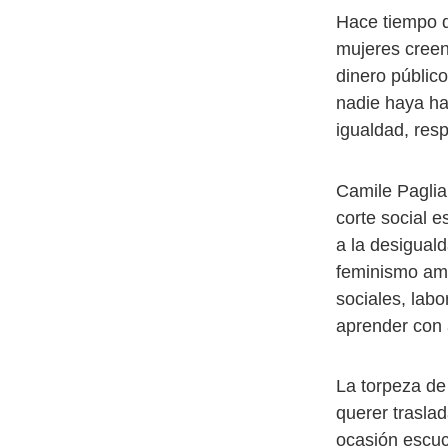
Hace tiempo q
mujeres creen
dinero públic
nadie haya ha
igualdad, res
Camile Paglia
corte social 
a la desiguald
feminismo ama
sociales, lab
aprender con 
La torpeza de 
querer trasla
ocasión escuc