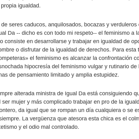
 propia igualdad.
o de seres caducos, anquilosados, bocazas y verduleros
ual Da -- dicho es con todo mi respeto-- el feminismo a 
no consiste en desarrollarse y trabajar en igualdad de o
ombre o disfrutar de la igualdad de derechos. Para esta 
ompeteras» el feminismo es alcanzar la confrontación c
asnochada hipocresía del feminismo vulgar y rutinario de
as de pensamiento limitado y amplia estupidez.
empre alterada ministra de Igual Da está consiguiendo q
l ser mujer y más complicado trabajar en pro de la igual
ntero, da igual que se rompan un día cualquiera o se 
siempre. La vergüenza que atesora esta chica es el col
tetismo y el odio mal controlado.