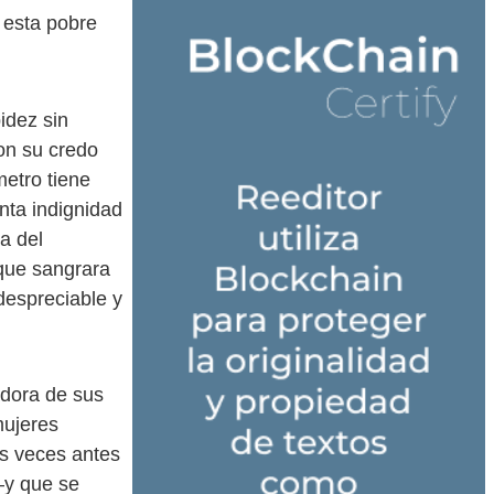
 esta pobre
idez sin
on su credo
metro tiene
nta indignidad
a del
 que sangrara
 despreciable y
adora de sus
mujeres
os veces antes
—y que se