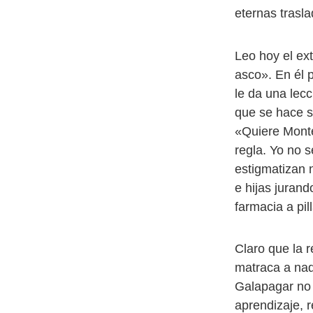
eternas trasla
Leo hoy el ext
asco». En él p
le da una lecc
que se hace se
«Quiere Monter
regla. Yo no 
estigmatizan 
e hijas juran
farmacia a pi
Claro que la 
matraca a nad
Galapagar no h
aprendizaje, 