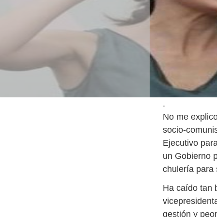
.
No me explico
socio-comunis
Ejecutivo par
un Gobierno pr
chulería para
Ha caído tan 
vicepresident
gestión y peo