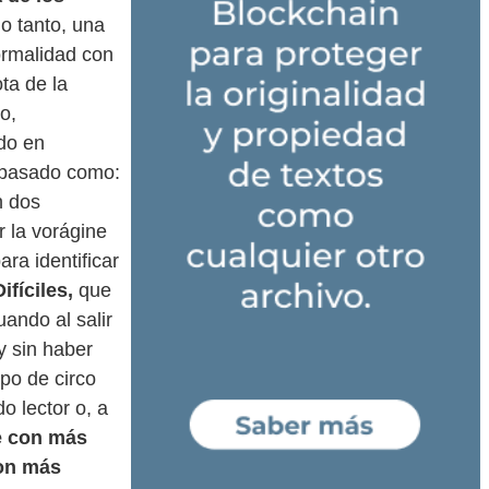
lo tanto, una
ormalidad con
ta de la
o,
do en
l pasado como:
n dos
 la vorágine
ara identificar
ifíciles,
que
ando al salir
y sin haber
ipo de circo
o lector o, a
e con más
con más