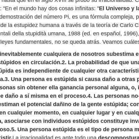
hasta que en el siglo XVIII se probó su irracionalidad. 
: "En el mundo hay dos cosas infinitas: "
El Universo y l
 demostración del número Pi, es una fórmula compleja, p
de la estupidez humana a través de la teoría de Carlo Ci
tali della stupidità umana, 1988 (ed. en español, 1996),
o leyes fundamentales, no se queda atrás. Veamos cuále
 inevitablemente cualquiera de nosotros subestima 
stúpidos en circulación.
2. La probabilidad de que un
úpida es independiente de cualquier otra característ
a.
3. Una persona es estúpida si causa daño a otras
sonas sin obtener ella ganancia personal alguna, o, 
 daño a sí misma en el proceso.
4. Las personas no
stiman el potencial dañino de la gente estúpida; c
 en cualquier momento, en cualquier lugar y en cualq
a, asociarse con individuos estúpidos constituye in
toso.
5. Una persona estúpida es el tipo de persona 
stir.
La irracionalidad es ante todo una
descompostura