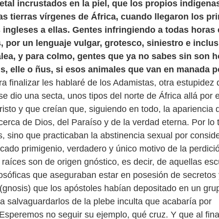
tal incrustados en la piel, que los propios indígena
as tierras vírgenes de África, cuando llegaron los p
ingleses a ellas. Gentes infringiendo a todas horas 
, por un lenguaje vulgar, grotesco, siniestro e inclu
alea, y para colmo, gentes que ya no sabes sin son 
ns, elle o ñus, si esos animales que van en manada p
a finalizar les hablaré de los Adamistas, otra estupidez
 dio una secta, unos tipos del norte de África allá por el
isto y que creían que, siguiendo en todo, la apariencia 
erca de Dios, del Paraíso y de la verdad eterna. Por lo 
, sino que practicaban la abstinencia sexual por conside
ecado primigenio, verdadero y único motivo de la perdici
raíces son de origen gnóstico, es decir, de aquellas es
filosóficas que aseguraban estar en posesión de secretos 
(gnosis) que los apóstoles habían depositado en un gru
a salvaguardarlos de la plebe inculta que acabaría por
Esperemos no seguir su ejemplo, qué cruz. Y que al final