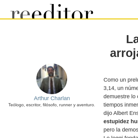
La
arro
Como un prelu
3,14, un númer
demuestre lo 
Arthur Charlan
tiempos inmem
Teólogo, escritor, filósofo, runner y aventuro.
dijo Albert En
estupidez h
pero la demos