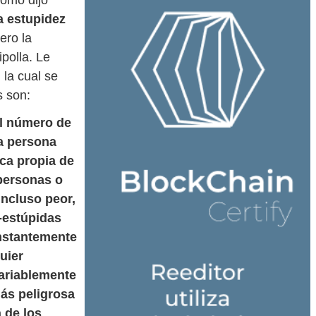
Como dijo
a estupidez
ero la
polla. Le
 la cual se
s son:
el número de
a persona
ica propia de
 personas o
incluso peor,
-estúpidas
onstantemente
uier
variablemente
más peligrosa
 de los