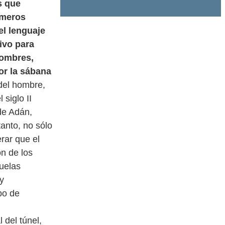
s que
rimeros
el lenguaje
sivo para
hombres,
or la sábana
 del hombre,
 siglo II
de Adán,
tanto, no sólo
rar que el
ón de los
cuelas
y
po de
 del túnel,