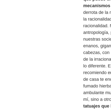
mecanismos n
derrota de la
la racionalid
racionalidad. 
antropología,
nuestras soci
enanos, gigan
cabezas, con 
de la irracion
lo diferente.
recomiendo en
de casa te en
fumado hierba,
ambulante muy 
mí, sino a ot
tatuajes que 