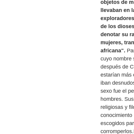
objetos de me
llevaban en l
exploradores 
de los dioses
denotar su r
mujeres, tra
africana".
Par
cuyo nombre se
después de Cr
estarían más c
iban desnudos
sexo fue el p
hombres. Sus 
religiosas y 
conocimiento 
escogidos par
corromperlos.