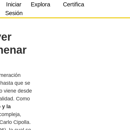
Iniciar
Explora
Certifica
Sesión
ver
nenar
umeración
o hasta que se
io viene desde
nalidad. Como
 y la
compleja,
Carlo Cipolla.