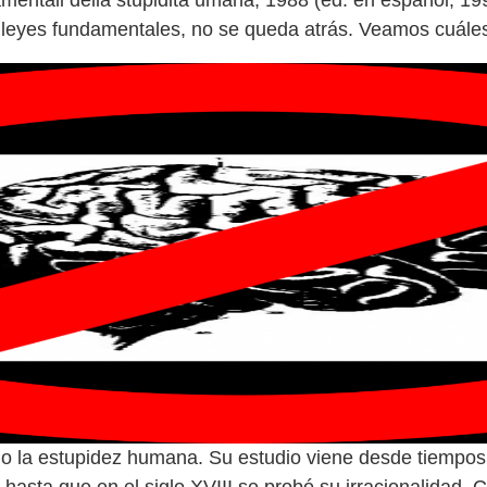
mentali della stupidità umana, 1988 (ed. en español, 199
mo la estupidez humana. Su estudio viene desde tiempos