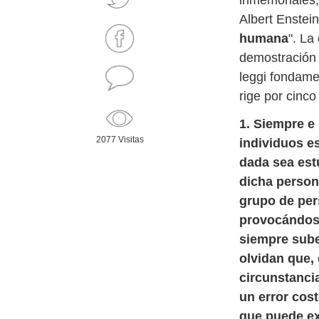
inmemoriales, 
Albert Enstein
humana
". La
demostración 
leggi fondamen
rige por cinc
1. Siempre e
2077 Visitas
individuos e
dada sea est
dicha person
grupo de per
provocándose
siempre sube
olvidan que,
circunstanci
un error cos
que puede exi