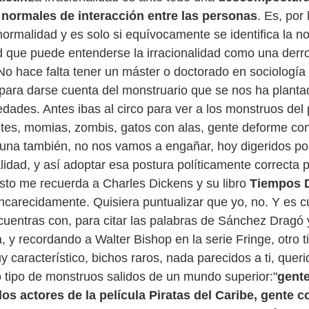
ormales de interacción entre las personas
. Es, por 
 normalidad y es solo si equívocamente se identifica la n
ad que puede entenderse la irracionalidad como una derro
No hace falta tener un máster o doctorado en sociología 
 para darse cuenta del monstruario que se nos ha planta
edades. Antes ibas al circo para ver a los monstruos de
tes, momias, zombis, gatos con alas, gente deforme co
una también, no nos vamos a engañar, hoy digeridos por
alidad, y así adoptar esa postura políticamente correcta p
 Esto me recuerda a Charles Dickens y su libro
Tiempos D
carecidamente. Quisiera puntualizar que yo, no. Y es cu
cuentras con, para citar las palabras de Sánchez Dragó 
 y recordando a Walter Bishop en la serie Fringe, otro t
característico, bichos raros, nada parecidos a ti, querid
ro tipo de monstruos salidos de un mundo superior:"
gent
los actores de la película Piratas del Caribe, gente 