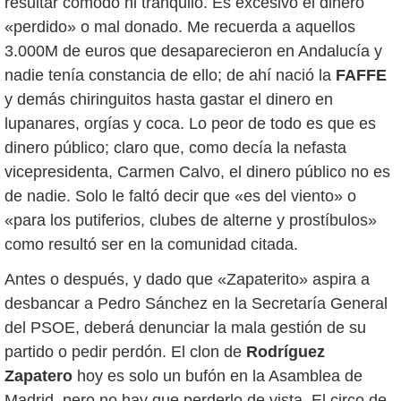
resultar cómodo ni tranquilo. Es excesivo el dinero
«perdido» o mal donado. Me recuerda a aquellos
3.000M de euros que desaparecieron en Andalucía y
nadie tenía constancia de ello; de ahí nació la
FAFFE
y demás chiringuitos hasta gastar el dinero en
lupanares, orgías y coca. Lo peor de todo es que es
dinero público; claro que, como decía la nefasta
vicepresidenta, Carmen Calvo, el dinero público no es
de nadie. Solo le faltó decir que «es del viento» o
«para los putiferios, clubes de alterne y prostíbulos»
como resultó ser en la comunidad citada.
Antes o después, y dado que «Zapaterito» aspira a
desbancar a Pedro Sánchez en la Secretaría General
del PSOE, deberá denunciar la mala gestión de su
partido o pedir perdón. El clon de
Rodríguez
Zapatero
hoy es solo un bufón en la Asamblea de
Madrid, pero no hay que perderlo de vista. El circo de