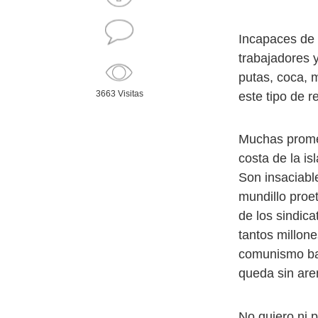
Incapaces de 
trabajadores 
putas, coca, 
3663 Visitas
este tipo de r
Muchas promes
costa de la is
Son insaciable
mundillo proe
de los sindica
tantos millone
comunismo bar
queda sin are
No quiero ni p