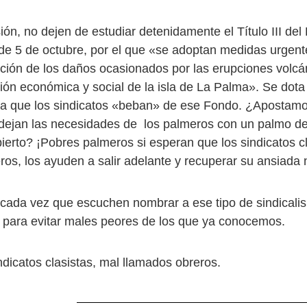
ión, no dejen de estudiar detenidamente el Título III del
de 5 de octubre, por el que «se adoptan medidas urgen
ación de los daños ocasionados por las erupciones volcá
ción económica y social de la isla de La Palma». Se dot
ja que los sindicatos «beban» de ese Fondo. ¿Apostamo
dejan las necesidades de los palmeros con un palmo de 
ierto? ¡Pobres palmeros si esperan que los sindicatos cl
ros, los ayuden a salir adelante y recuperar su ansiada 
cada vez que escuchen nombrar a ese tipo de sindicali
o para evitar males peores de los que ya conocemos.
ndicatos clasistas, mal llamados obreros.