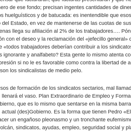
nero de ese fondo; precisan ingentes cantidades de diner
os huelguísticos y de batucada: es inentendible que esos
o del Estado, en vez de mantenerse de las cuotas de sus 
nas llega su afiliación al 2% de los trabajadores…. Pó
ión con el deseo y la reclamación del «jefecillo general
e «todos trabajadores deberían contribuir a los sindicat
 ignorante y analfabeto? Esta gente lo mismo atenta con
presión si no le es favorable como contra la libertad de a
 son los sindicalistas de medio pelo.
rsos de formación de los sindicatos sectarios, mal llama
e llenará el vaso. Plan Extraordinario de Empleo y Forma
bierno, que es lo mismo que sentarse en la misma barra 
el actual (des)Gobierno. Es la forma que tienen Pedro «E
hacer un engañoso pleonasmo y un tronchante eufemismo
volcán, sindicatos, ayudas, empleo, seguridad social y p