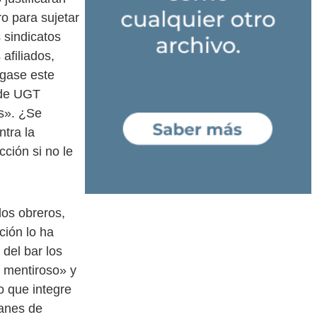
o para sujetar
 sindicatos
afiliados,
ngase este
» de UGT
os». ¿Se
tra la
cción si no le
dos obreros,
ción lo ha
del bar los
l mentiroso» y
 que integre
lanes de