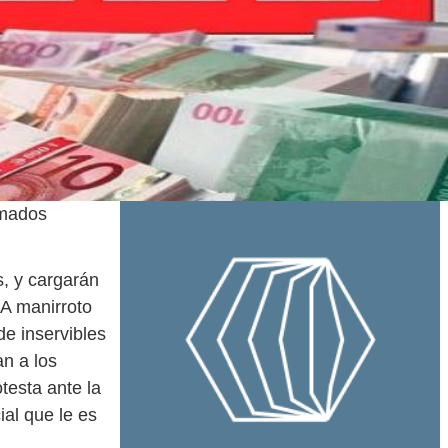
lamados
s, y cargarán
 A manirroto
de inservibles
n a los
testa ante la
ial que le es