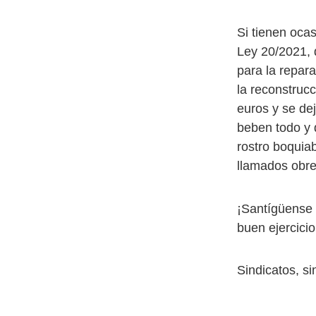
Si tienen ocas
Ley 20/2021, 
para la repar
la reconstruc
euros y se de
beben todo y 
rostro boquiab
llamados obre
¡Santígüense 
buen ejercici
Sindicatos, si