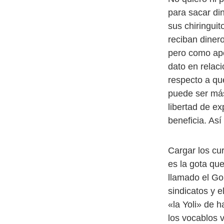
para sacar di
sus chiringuit
reciban diner
pero como ape
dato en relac
respecto a qu
puede ser más
libertad de ex
beneficia. Así
Cargar los cu
es la gota qu
llamado el Go
sindicatos y 
«la Yoli» de 
los vocablos 