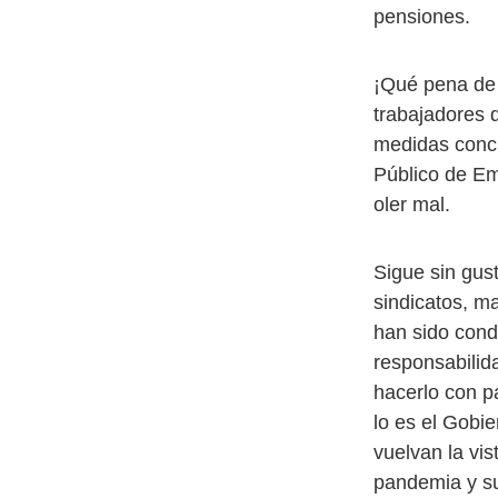
pensiones.
¡Qué pena de f
trabajadores 
medidas concr
Público de E
oler mal.
Sigue sin gus
sindicatos, ma
han sido cond
responsabilida
hacerlo con p
lo es el Gobie
vuelvan la vi
pandemia y su