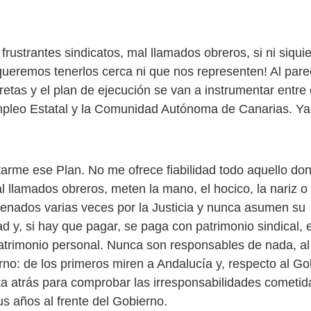
rustrantes sindicatos, mal llamados obreros, si ni siquie
queremos tenerlos cerca ni que nos representen! Al parec
etas y el plan de ejecución se van a instrumentar entre 
mpleo Estatal y la Comunidad Autónoma de Canarias. Y
tarme ese Plan. No me ofrece fiabilidad todo aquello do
l llamados obreros, meten la mano, el hocico, la nariz o
enados varias veces por la Justicia y nunca asumen su
d y, si hay que pagar, se paga con patrimonio sindical, 
atrimonio personal. Nunca son responsables de nada, al
rno: de los primeros miren a Andalucía y, respecto al Go
sta atrás para comprobar las irresponsabilidades cometid
s años al frente del Gobierno.