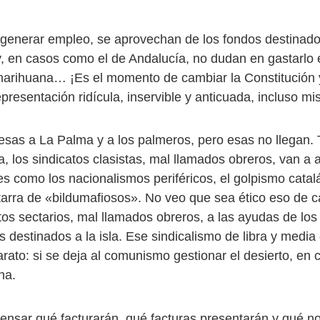
generar empleo, se aprovechan de los fondos destinado
y, en casos como el de Andalucía, no dudan en gastarlo 
marihuana… ¡Es el momento de cambiar la Constitución y
epresentación ridícula, inservible y anticuada, incluso mi
as a La Palma y a los palmeros, pero esas no llegan.
la, los sindicatos clasistas, mal llamados obreros, van a 
s como los nacionalismos periféricos, el golpismo catalá
tarra de «bildumafiosos». No veo que sea ético eso de c
tos sectarios, mal llamados obreros, a las ayudas de los
s destinados a la isla. Ese sindicalismo de libra y media
ato: si se deja al comunismo gestionar el desierto, en 
na.
ensar qué facturarán, qué facturas presentarán y qué no 