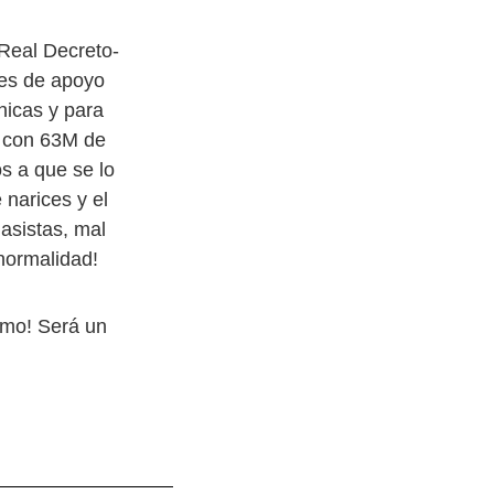
 Real Decreto-
tes de apoyo
nicas y para
a con 63M de
s a que se lo
narices y el
asistas, mal
normalidad!
smo! Será un