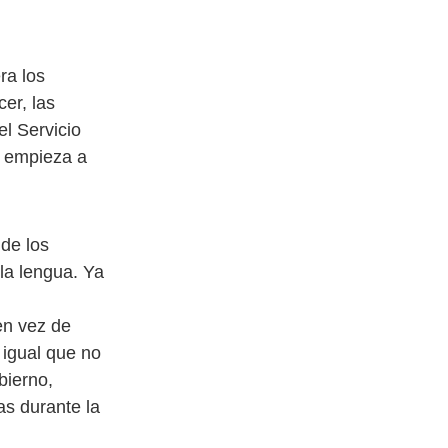
ra los
er, las
el Servicio
a empieza a
nde los
 la lengua. Ya
en vez de
 igual que no
bierno,
as durante la