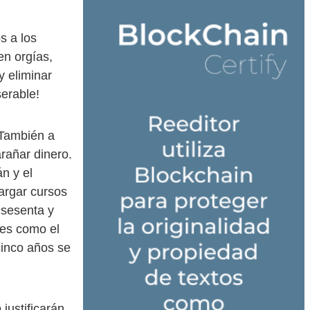
s a los
en orgías,
 eliminar
serable!
 También a
arañar dinero.
n y el
argar cursos
 sesenta y
 es como el
cinco años se
justificarán