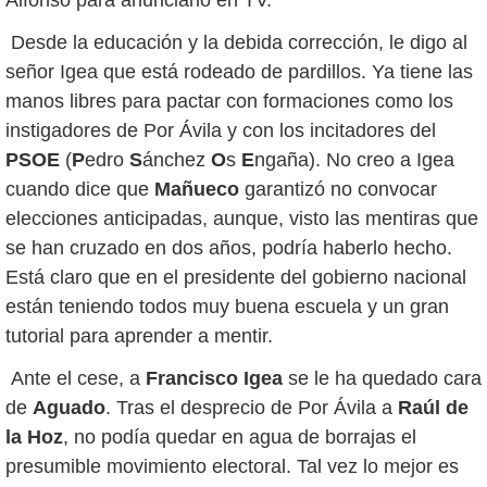
Alfonso para anunciarlo en TV.
Desde la educación y la debida corrección, le digo al
señor Igea que está rodeado de pardillos. Ya tiene las
manos libres para pactar con formaciones como los
instigadores de Por Ávila y con los incitadores del
PSOE
(
P
edro
S
ánchez
O
s
E
ngaña). No creo a Igea
cuando dice que
Mañueco
garantizó no convocar
elecciones anticipadas, aunque, visto las mentiras que
se han cruzado en dos años, podría haberlo hecho.
Está claro que en el presidente del gobierno nacional
están teniendo todos muy buena escuela y un gran
tutorial para aprender a mentir.
Ante el cese, a
Francisco Igea
se le ha quedado cara
de
Aguado
. Tras el desprecio de Por Ávila a
Raúl de
la Hoz
, no podía quedar en agua de borrajas el
presumible movimiento electoral. Tal vez lo mejor es