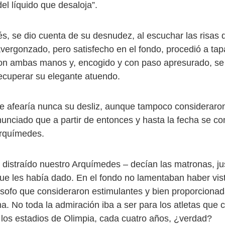
del líquido que desaloja”.
dio cuenta de su desnudez, al escuchar las risas d
avergonzado, pero satisfecho en el fondo, procedió a tap
n ambas manos y, encogido y con paso apresurado, se v
ecuperar su elegante atuendo.
aría nunca su desliz, aunque tampoco consideraron
nunciado que a partir de entonces y hasta la fecha se 
Arquímedes.
raído nuestro Arquímedes – decían las matronas, just
ue les había dado. En el fondo no lamentaban haber vist
lósofo que consideraron estimulantes y bien proporciona
. No toda la admiración iba a ser para los atletas que c
los estadios de Olimpia, cada cuatro años, ¿verdad?