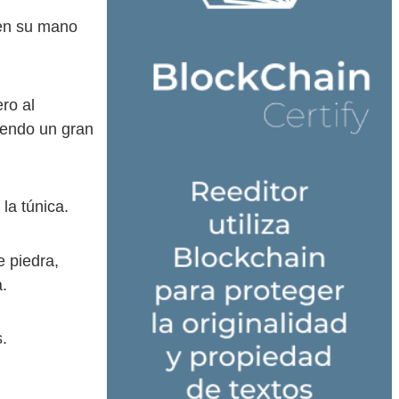
en su mano
ro al
iendo un gran
a túnica.
 piedra,
a.
.