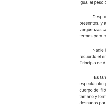
igual al peso 
Después, se 
presentes, y 
vergüenzas co
termas para r
Nadie le afe
recuerdo el e
Principio de 
-Es tan dist
espectáculo q
cuerpo del fi
tamaño y forma
desnudos por 