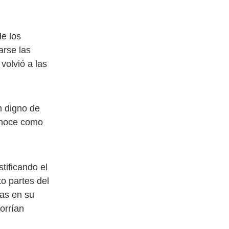
e los
arse las
olvió a las
 digno de
conoce como
ificando el
o partes del
das en su
orrían