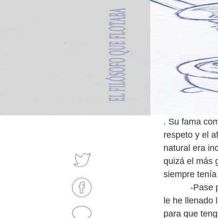
. Su fama como
respeto y el 
natural era i
quizá el más 
siempre tenía 
-Pase por aq
le he llenado 
para que teng