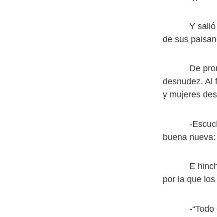
Y salió corri
de sus paisan
De pronto, se
desnudez. Al 
y mujeres des
-Escuchadme
buena nueva:
E hinchando 
por la que los
-“Todo cuerp