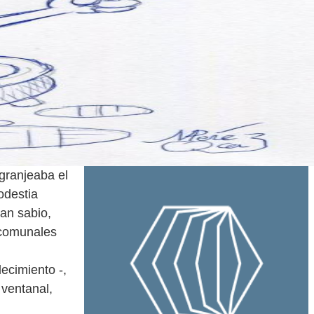
 granjeaba el
odestia
ran sabio,
 comunales
ecimiento -,
 ventanal,