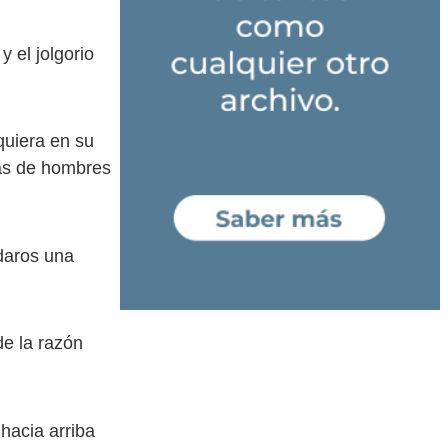
 el jolgorio
uiera en su
uas de hombres
aros una
e la razón
acia arriba