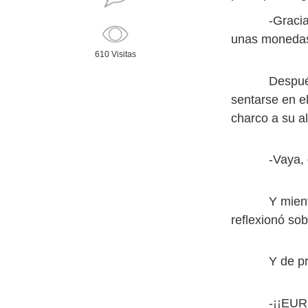
-Gracias, Ca
unas monedas
610 Visitas
Después se d
sentarse en e
charco a su a
-Vaya, que d
Y mientras i
reflexionó sob
Y de pronto, 
-¡¡EUREKA!