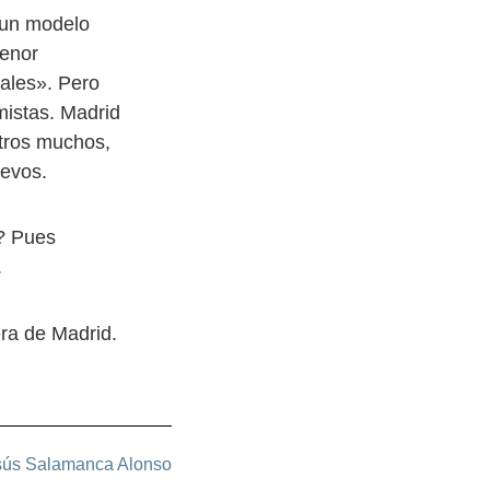
s un modelo
menor
iales». Pero
mistas. Madrid
otros muchos,
uevos.
»? Pues
.
ra de Madrid.
sús Salamanca Alonso