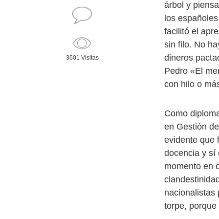
árbol y piens
los españoles
facilitó el ap
sin filo. No h
dineros pacta
3601 Visitas
Pedro «El men
con hilo o más
Como diplomad
en Gestión de
evidente que 
docencia y sí 
momento en qu
clandestinida
nacionalistas
torpe, porque