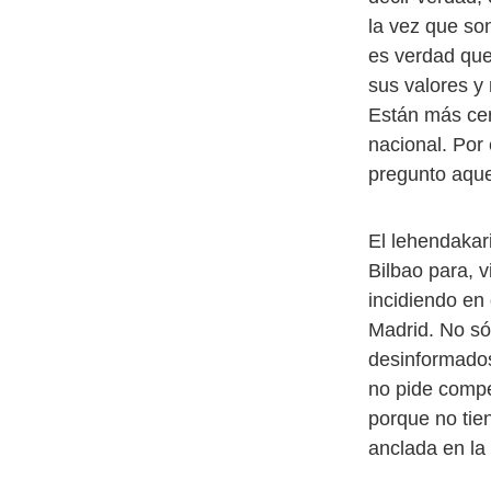
la vez que son
es verdad que
sus valores y
Están más cer
nacional. Por
pregunto aque
El lehendaka
Bilbao para, v
incidiendo en
Madrid. No só
desinformados
no pide compe
porque no tie
anclada en la 