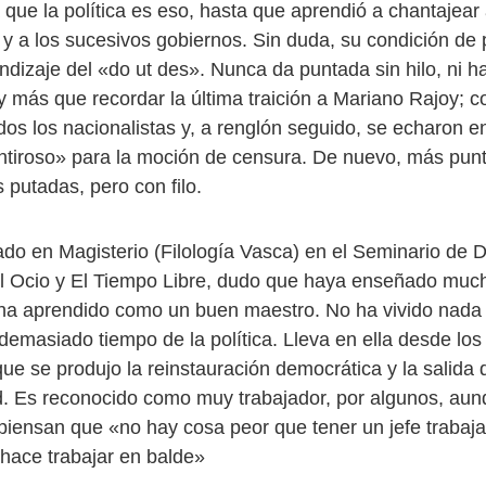
a que la política es eso, hasta que aprendió a chantajea
 y a los sucesivos gobiernos. Sin duda, su condición de 
rendizaje del «do ut des». Nunca da puntada sin hilo, ni 
ay más que recordar la última traición a Mariano Rajoy; c
dos los nacionalistas y, a renglón seguido, se echaron 
tiroso» para la moción de censura. De nuevo, más pun
 putadas, pero con filo.
o en Magisterio (Filología Vasca) en el Seminario de D
l Ocio y El Tiempo Libre, dudo que haya enseñado much
ha aprendido como un buen maestro. No ha vivido nada 
demasiado tiempo de la política. Lleva en ella desde los
e se produjo la reinstauración democrática y la salida 
d. Es reconocido como muy trabajador, por algunos, a
 piensan que «no hay cosa peor que tener un jefe trabaja
 hace trabajar en balde»