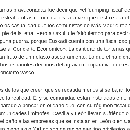
timas bravuconadas fue decir que «el ‘dumping fiscal’ d
esleal a otras comunidades, a la vez que destrozaba el
o es casualidad que los comunistas de Más Madrid repit
 pie de la letra. Pero a Urkullu le faltó tiempo para deci
nguna guerra. porque Euskadi cuenta con una fiscalidad 
se al Concierto Económico». La cantidad de tonterías qu
ran fruto de un nefasto asesoramiento. Lo que él ha dich
hos españoles decimos del agravio comparativo que es 
oncierto vasco.
 es de los que creen que se recauda menos si se bajan l
e la realidad. Él y su comunidad están instalados en el
parado a pensar en el daño que, con su régimen fiscal d
omunidades limítrofes. Castilla y León llevan sufriéndo
el daño a las empresas que se instalan en León o en Cast
en pleno siglo XXI no son de recibo ese tipo privilegios 