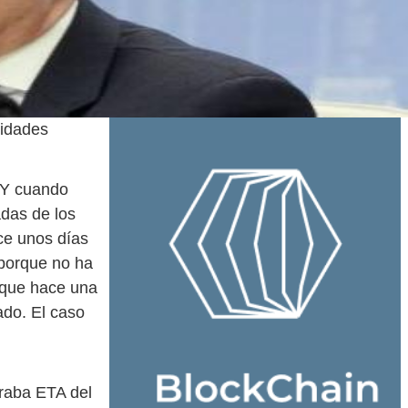
nidades
. Y cuando
adas de los
ce unos días
 porque no ha
 que hace una
ado. El caso
iraba ETA del