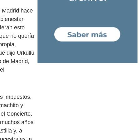
e Madrid hace
 bienestar
ieran esto
r que no quería
propia,
e dijo Urkullu
o de Madrid,
el
os impuestos,
 machito y
el Concierto,
lo muchos años
illa y, a
ancestrales, a