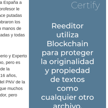
r a España a
profesor le
hace putadas
obraron los
en manos de
tadas y todas
erio y Experto
o, pero es
de la
 16 años,
del PNV de la
unque muchos
dor, pero