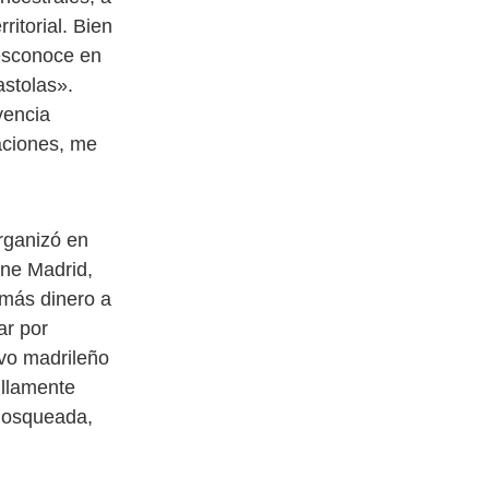
ritorial. Bien
desconoce en
astolas».
vencia
aciones, me
rganizó en
ene Madrid,
 más dinero a
ar por
ivo madrileño
illamente
amosqueada,