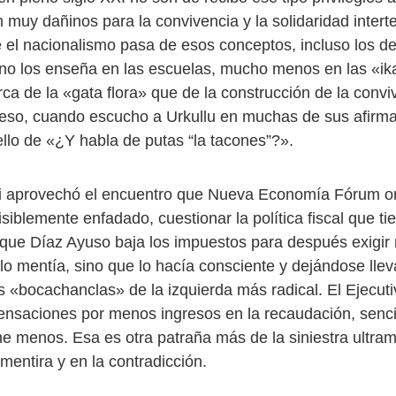
 muy dañinos para la convivencia y la solidaridad interter
 el nacionalismo pasa de esos conceptos, incluso los 
 no los enseña en las escuelas, mucho menos en las «ik
ca de la «gata flora» que de la construcción de la convi
 eso, cuando escucho a Urkullu en muchas de sus afirm
llo de «¿Y habla de putas “la tacones”?».
ri aprovechó el encuentro que Nueva Economía Fórum o
isiblemente enfadado, cuestionar la política fiscal que ti
 que Díaz Ayuso baja los impuestos para después exigir
lo mentía, sino que lo hacía consciente y dejándose llev
 «bocachanclas» de la izquierda más radical. El Ejecut
nsaciones por menos ingresos en la recaudación, senc
ne menos. Esa es otra patraña más de la siniestra ultr
mentira y en la contradicción.