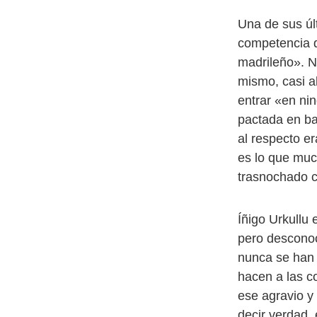
Una de sus úl
competencia d
madrileño». N
mismo, casi al
entrar «en ni
pactada en ba
al respecto e
es lo que muc
trasnochado c
Íñigo Urkullu
pero desconoc
nunca se han 
hacen a las c
ese agravio y 
decir verdad, 