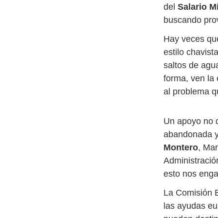
del
Salario M
buscando prov
Hay veces que
estilo chavist
saltos de agu
forma, ven la
al problema q
Un apoyo no 
abandonada y d
Montero
, Mar
Administració
esto nos enga
La Comisión 
las ayudas eu