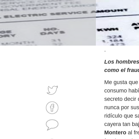
.
Los hombres 
como el frau
Me gusta qu
consumo había
secreto decir
nunca por sus
ridículo que s
cayera tan ba
Montero
al f