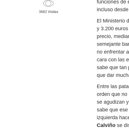
funciones de 
incluso desde
3682 Visitas
El Ministerio
y 3.200 euros 
precio, media
semejante bar
no enfrentar a
cara con las e
sabe que tan
que dar mucha
Entre las pat
orden que no
se agudizan y
sabe que ese 
izquierda hac
Calviño
se di