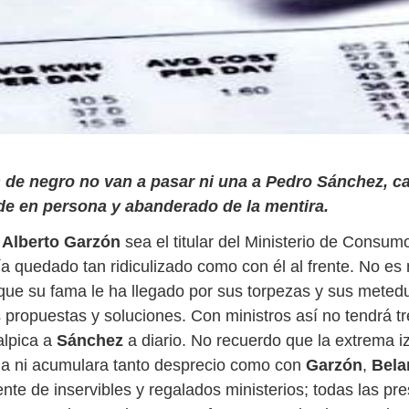
de negro no van a pasar ni una a Pedro Sánchez, c
de en persona y abanderado de la mentira.
e
Alberto Garzón
sea el titular del Ministerio de Consum
 quedado tan ridiculizado como con él al frente. No es
 que su fama le ha llegado por sus torpezas y sus meted
 propuestas y soluciones. Con ministros así no tendrá tr
alpica a
Sánchez
a diario. No recuerdo que la extrema i
ja ni acumulara tanto desprecio como con
Garzón
,
Bela
rente de inservibles y regalados ministerios; todas las pr