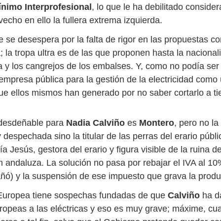
ínimo Interprofesional
, lo que le ha debilitado conside
echo en ello la fullera extrema izquierda.
 se desespera por la falta de rigor en las propuestas c
a; la tropa ultra es de las que proponen hasta la nacional
a y los cangrejos de los embalses. Y, como no podía ser
 empresa pública para la gestión de la electricidad como
ue ellos mismos han generado por no saber cortarlo a t
desdeñable para
Nadia Calviño
es
Montero
, pero no la 
espechada sino la titular de las perras del erario públi
ía Jesús, gestora del erario y figura visible de la ruina de
n andaluza. La solución no pasa por rebajar el IVA al 1
ñó) y la suspensión de ese impuesto que grava la produ
Europea tiene sospechas fundadas de que
Calviño
ha d
ropeas a las eléctricas y eso es muy grave; máxime, cu