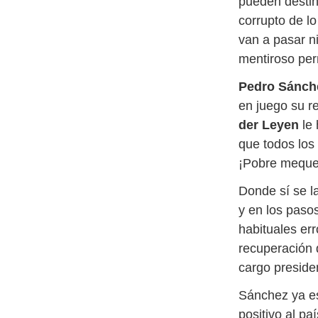
pueden destin
corrupto de l
van a pasar n
mentiroso perm
Pedro Sánch
en juego su re
der Leyen
le 
que todos los
¡Pobre mequet
Donde sí se l
y en los paso
habituales er
recuperación q
cargo presiden
Sánchez ya es
positivo al pa