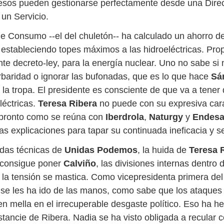
esos pueden gestionarse perfectamente desde una Dire
 un Servicio.
 de Consumo --el del chuletón-- ha calculado un ahorro d
estableciendo topes máximos a las hidroeléctricas. Propo
nte decreto-ley, para la energía nuclear. Uno no sabe si
baridad o ignorar las bufonadas, que es lo que hace
Sá
 la tropa. El presidente es consciente de que va a tener 
léctricas.
Teresa Ribera
no puede con su expresiva cara
 pronto como se reúna con
Iberdrola
,
Naturgy
y
Endes
s explicaciones para tapar su continuada ineficacia y se
adas técnicas de
Unidas Podemos
, la huida de
Teresa 
 consigue poner
Calviño
, las divisiones internas dentro
 la tensión se mastica. Como vicepresidenta primera de
se les ha ido de las manos, como sabe que los ataques
en mella en el irrecuperable desgaste político. Eso ha h
stancie de Ribera. Nadia se ha visto obligada a recular 