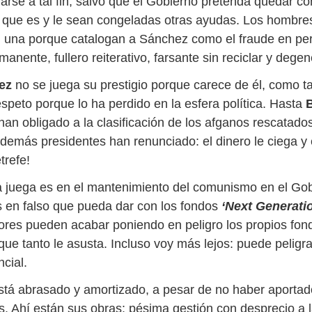
arse a tal fin, salvo que el Gobierno pretenda quedar 
o que es y le sean congeladas otras ayudas. Los hombre
i una porque catalogan a Sánchez como el fraude en pe
anente, fullero reiterativo, farsante sin reciclar y dege
ez
no se juega su prestigio porque carece de él, como 
speto porque lo ha perdido en la esfera política. Hasta
han obligado a la clasificación de los afganos rescatados
 demás presidentes han renunciado: el dinero le ciega y
refe!
a juega es en el mantenimiento del comunismo en el Go
s en falso que pueda dar con los fondos
‘Next Generati
rores pueden acabar poniendo en peligro los propios fond
ue tanto le asusta. Incluso voy más lejos: puede peligra
cial.
tá abrasado y amortizado, a pesar de no haber aporta
ís. Ahí están sus obras: pésima gestión con desprecio a 