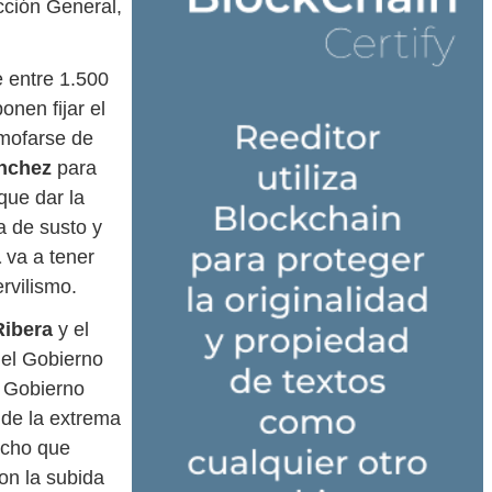
cción General,
e entre 1.500
nen fijar el
 mofarse de
nchez
para
que dar la
 de susto y
a
va a tener
rvilismo.
Ribera
y el
 del Gobierno
l Gobierno
 de la extrema
echo que
con la subida