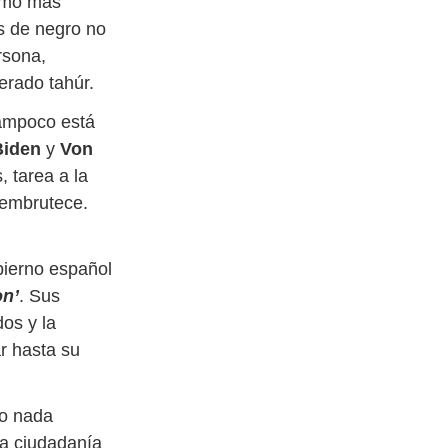
como más
s de negro no
rsona,
nerado tahúr.
tampoco está
Biden
y
Von
, tarea a la
 embrutece.
bierno español
on’
. Sus
os y la
r hasta su
do nada
la ciudadanía