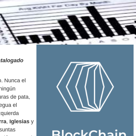
atalogado
o. Nunca el
 ningún
uras de pata,
egua el
zquierda
rra
,
Iglesias
y
esuntas