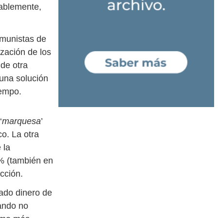
rablemente,
omunistas de
ización de los
 de otra
 una solución
iempo.
‘
marquesa
’
co. La otra
 la
0% (también en
cción.
ado dinero de
ando no