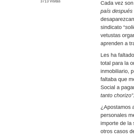
3713 Visitas
Cada vez son
país después
desaparezcan 
sindicato “
sol
vetustas organ
aprenden a tr
Les ha faltad
total para la
inmobiliario, 
faltaba que m
Social a paga
tanto chorizo”
¿Apostamos a 
personales me
importe de la
otros casos d