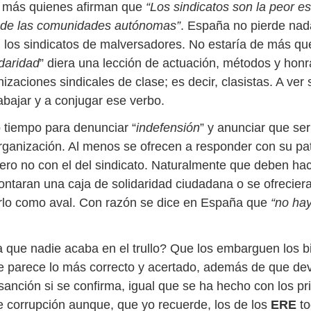
 más quienes afirman que
“Los sindicatos son la peor e
 de las comunidades autónomas”
. España no pierde na
los sindicatos de malversadores. No estaría de más qu
idaridad
” diera una lección de actuación, métodos y honr
izaciones sindicales de clase; es decir, clasistas. A ver s
abajar y a conjugar ese verbo.
o tiempo para denunciar “
indefensión
” y anunciar que se
 organización. Al menos se ofrecen a responder con su pa
pero no con el del sindicato. Naturalmente que deben hac
ontaran una caja de solidaridad ciudadana o se ofrecier
rlo como aval. Con razón se dice en España que
“no ha
.
que nadie acaba en el trullo? Que los embarguen los b
 parece lo más correcto y acertado, además de que dev
 sanción si se confirma, igual que se ha hecho con los p
e corrupción aunque, que yo recuerde, los de los
ERE
t