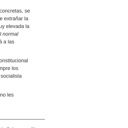
concretas, se
e extrañar la
uy elevada la
l normal
á a las
onstitucional
mpre los
socialista
no les