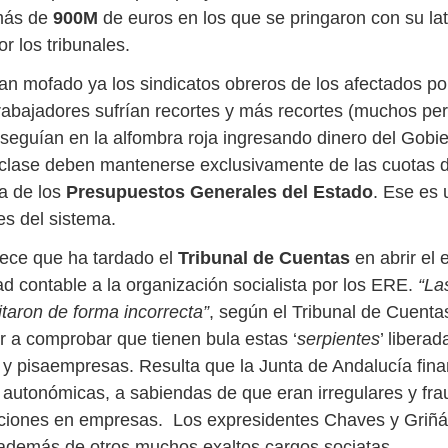
 más de
900M
de euros en los que se pringaron con su lat
r los tribunales.
an mofado ya los sindicatos obreros de los afectados po
trabajadores sufrían recortes y más recortes (muchos per
 seguían en la alfombra roja ingresando dinero del Gobi
 clase deben mantenerse exclusivamente de las cuotas 
ca de los
Presupuestos Generales del Estado
. Ese es 
es del sistema.
ece que ha tardado el
Tribunal de Cuentas
en abrir el 
ad contable a la organización socialista por los ERE.
“La
itaron de forma incorrecta”
, según el Tribunal de Cuent
er a comprobar que tienen bula estas ‘
serpientes
’ liberad
y pisaempresas. Resulta que la Junta de Andalucía fin
autonómicas, a sabiendas de que eran irregulares y fra
aciones en empresas. Los expresidentes Chaves y Griñá
demás de otros muchos exaltos cargos sociatas.