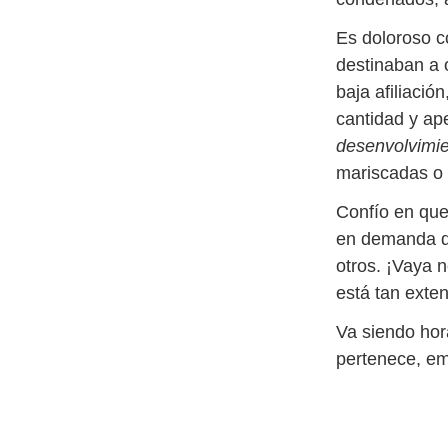
Es doloroso c
destinaban a 
baja afiliación,
cantidad y ape
desenvolvimien
mariscadas o 
Confío en que 
en demanda d
otros. ¡Vaya n
está tan exte
Va siendo hor
pertenece, em