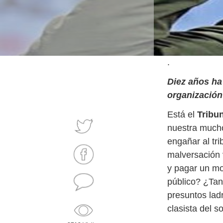
.
Diez años ha 
organización 
Está el
Tribu
nuestra mucho
engañar al tri
malversación 
y pagar un mo
público? ¿Tan 
presuntos lad
clasista del s