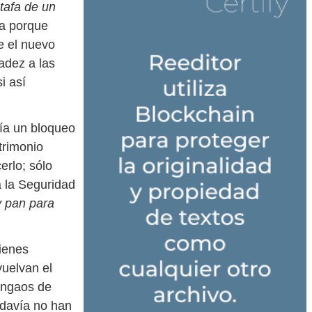
stafa de un
da porque
e el nuevo
adez a las
i así
ría un bloqueo
trimonio
erlo; sólo
a la Seguridad
y pan para
ienes
uelvan el
ringaos de
odavía no han