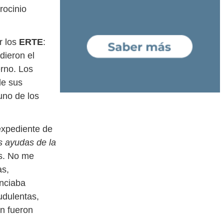
rocinio
r los
ERTE
:
dieron el
erno. Los
de sus
uno de los
expediente de
s ayudas de la
as. No me
as,
anciaba
udulentas,
n fueron