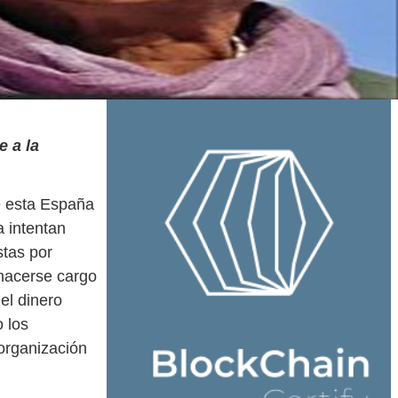
e a la
e esta España
 intentan
stas por
 hacerse cargo
el dinero
o los
 organización