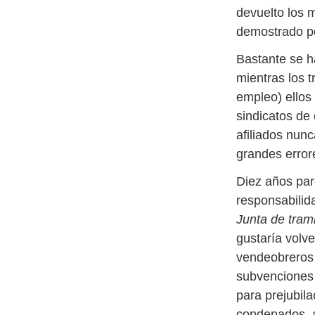
devuelto los
demostrado po
Bastante se h
mientras los 
empleo) ellos
sindicatos de
afiliados nun
grandes error
Diez años par
responsabilid
Junta de tram
gustaría volv
vendeobreros 
subvenciones 
para prejubil
condenados, a