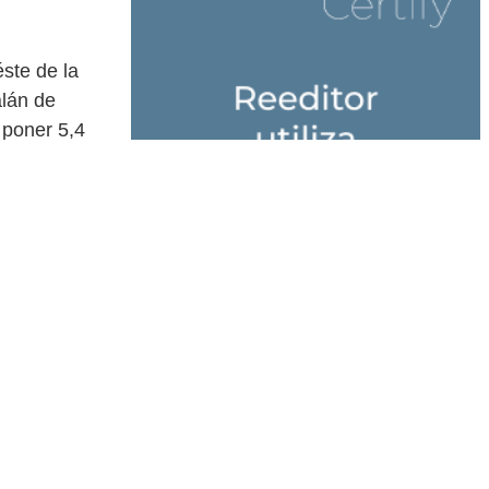
ste de la
alán de
 poner 5,4
chapucera y
 Exterior
o del golpe
ros de tercer
l Ministerio
licarían por
nfrentamientos
s del trato
País Vasco. A