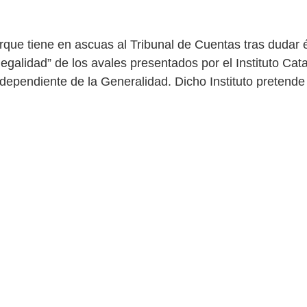
rque tiene en ascuas al Tribunal de Cuentas tras dudar é
 legalidad” de los avales presentados por el Instituto Cat
 dependiente de la Generalidad. Dicho Instituto pretende
uros para cubrir las espaldas a 34 exaltos cargos de la 
ministración catalana, dados los gastos efectuados por
rocés’; es decir, lo que en España llamamos “el preámbul
on falseada propaganda, reuniones con políticos extranje
l llamadas embajadas catalanas. Bien es verdad que, si e
fina el estudio, esos 5,4 millones seguramente se multip
 pero mucho.
a Conferencia de presidentes, por las discrepancias y e
 lugar entre Gobierno y comunidades autónomas, ademá
 los territorios pedigüeños y chantajistas de Cataluña y 