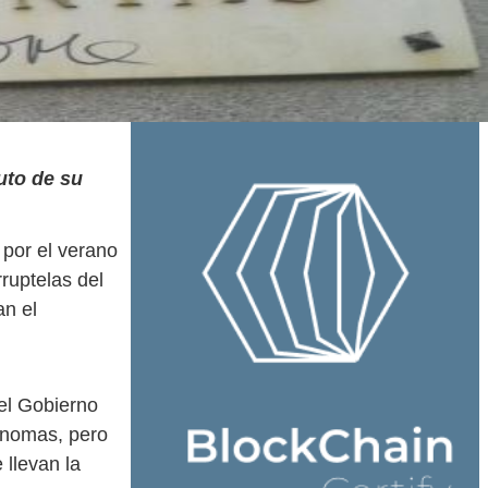
uto de su
 por el verano
rruptelas del
an el
del Gobierno
ónomas, pero
 llevan la