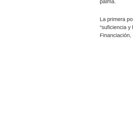
palma.
La primera po
“suficiencia y
Financiación,
millones de e
degenerada Ad
durante su ‘p
de Estado”, c
nivel y las ma
de Hacienda a
no sé cuánto,
La segunda, l
a que ha dado
preferencial a