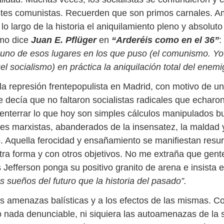
stes comunistas. Recuerden que son primos carnales. 
lo largo de la historia el aniquilamiento pleno y absolut
omo dice
Juan E. Pflüger
en
“Arderéis como en el 36”
:
uno de esos lugares en los que puso (el comunismo. Yo
el socialismo) en práctica la aniquilación total del enemi
la represión frentepopulista en Madrid, con motivo de un
 decía que no faltaron socialistas radicales que echar
 enterrar lo que hoy son simples cálculos manipulados 
res marxistas, abanderados de la insensatez, la maldad y
. Aquella ferocidad y ensañamiento se manifiestan resu
tra forma y con otros objetivos. No me extraña que gente
efferson ponga su positivo granito de arena e insista 
 sueños del futuro que la historia del pasado”.
s amenazas balísticas y a los efectos de las mismas. C
 nada denunciable, ni siquiera las autoamenazas de la s