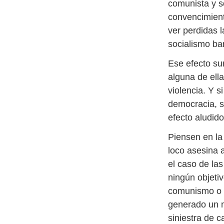
comunista y so
convencimient
ver perdidas 
socialismo ba
Ese efecto su
alguna de ell
violencia. Y s
democracia, se
efecto aludid
Piensen en la
loco asesina 
el caso de las
ningún objetiv
comunismo o la
generado un 
siniestra de c