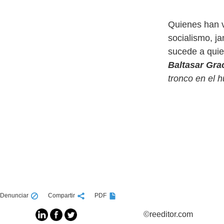
Quienes han v
socialismo, j
sucede a quie
Baltasar Gra
tronco en el h
Denunciar
Compartir
PDF
©reeditor.com