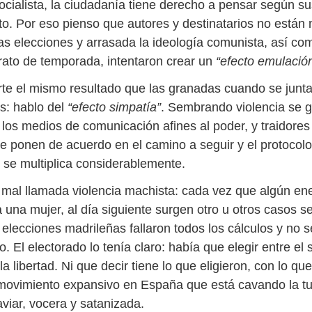
cialista, la ciudadanía tiene derecho a pensar según sus
o. Por eso pienso que autores y destinatarios no están m
las elecciones y arrasada la ideología comunista, así co
rato de temporada, intentaron crear un
“efecto emulació
rte el mismo resultado que las granadas cuando se junta
as: hablo del
“efecto simpatía”
. Sembrando violencia se 
i los medios de comunicación afines al poder, y traidores 
 ponen de acuerdo en el camino a seguir y el protocolo a
o se multiplica considerablemente.
 mal llamada violencia machista: cada vez que algún e
a una mujer, al día siguiente surgen otro u otros casos 
 elecciones madrileñas fallaron todos los cálculos y no 
o. El electorado lo tenía claro: había que elegir entre el 
 libertad. Ni que decir tiene lo que eligieron, con lo qu
movimiento expansivo en España que está cavando la t
aviar, vocera y satanizada.