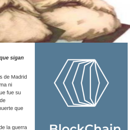
 que sigan
as de Madrid
ma ni
ue fue su
 de
muerte que
de la guerra