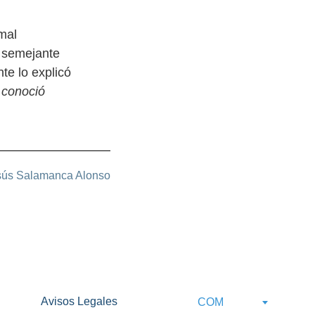
mal
o semejante
te lo explicó
a conoció
sús Salamanca Alonso
Avisos Legales