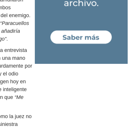
Ambos
o del enemigo.
“Paracuellos
 añadiría
go”
.
a entrevista
on una mano
burdamente por
 el odio
rgen hoy en
 inteligente
en que
“Me
omo la juez no
iniestra