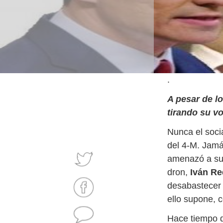
.
A pesar de lo
tirando su vo
Nunca el soci
del 4-M. Jamá
amenazó a su
dron,
Iván R
desabastecer a
ello supone, 
Hace tiempo q