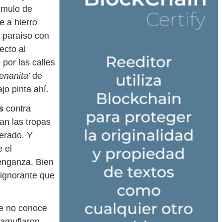
 mulo de
e a hierro
l paraíso con
ecto al
 por las calles
enanita
’ de
jo pinta ahí.
ás
contra
an las tropas
erado. Y
 el
enganza. Bien
 ignorante que
ue no conoce
camuflaron