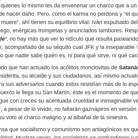
 a quienes lo mismo les da envenenar un charco que a un
 de hacer daño. Pero, como el karma no perdona y “el qu
 muere”, ahí tienen su equilibrio vital: Iván expulsado de
ego, enérgicas trompetas y anunciados tambores. Resp
de’
, no hay más que ver lo ridículo que resulta paseando
, acompañado de su séquito cual JFK y la inseparable ‘
o que nadie sabe quién es, ni para qué sirve, ni qué cara
o que han actuado los acólitos monclovitas de
Satan
esidenta, su alcalde y sus ciudadanos, así mismo actuab
a sus adversarios cuando estos resistían más de lo esp
uerco le llega su San Martín, éste es el momento de que
gue con creces su acentuada crueldad e inimaginable v
 a pesar de lo vivido, no faltarán gaznápiros en versión
su voto al charco maligno y al albañal de la siniestra.
ensa que socialismo y comunismo son antagónicos es q
alidad. Muchas veces, los socialistas se confundieron y 