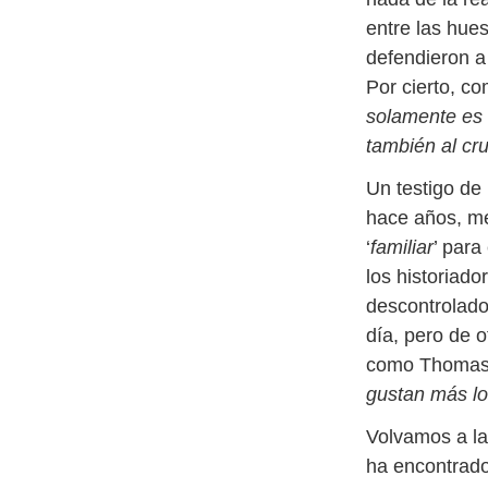
entre las hue
defendieron a 
Por cierto, c
solamente es 
también al cru
Un testigo de 
hace años, me
‘
familiar
’ para
los historiado
descontrolado
día, pero de o
como Thomas J
gustan más los
Volvamos a la
ha encontrado