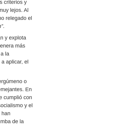
 criterios y
uy lejos. Al
mo relegado el
n”
.
n y explota
genera más
a la
 aplicar, el
nergúmeno o
semejantes. En
se cumplió con
socialismo y el
e han
umba de la