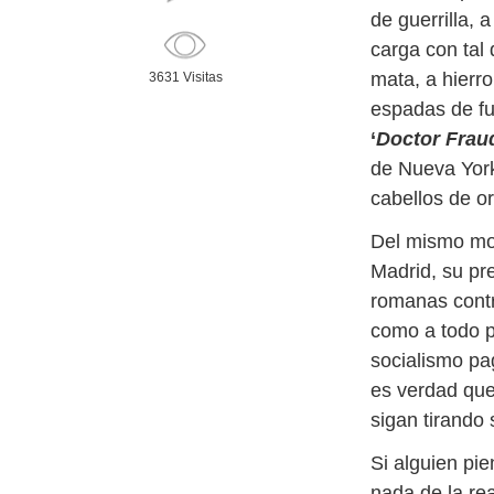
de guerrilla,
carga con tal
mata, a hierro
3631 Visitas
espadas de fu
‘
Doctor Frau
de Nueva York
cabellos de or
Del mismo mod
Madrid, su pr
romanas contr
como a todo p
socialismo pa
es verdad que,
sigan tirando 
Si alguien pi
nada de la re