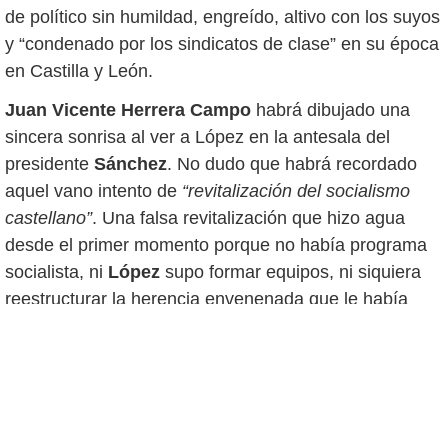
de político sin humildad, engreído, altivo con los suyos
y “condenado por los sindicatos de clase” en su época
en Castilla y León.
Juan Vicente Herrera Campo
habrá dibujado una
sincera sonrisa al ver a López en la antesala del
presidente
Sánchez
. No dudo que habrá recordado
aquel vano intento de
“revitalización del socialismo
castellano”
. Una falsa revitalización que hizo agua
desde el primer momento porque no había programa
socialista, ni
López
supo formar equipos, ni siquiera
reestructurar la herencia envenenada que le había
dejado
Ángel Villalba
.
En mayo del año 2011,
Juan Vicente Herrera
le pegó
un meneo a
Óscar López
que perdió las ganas de
seguir al frente del PSOE. Castilla y León eran un
feudo consagrado al Partido Popular e intentar medrar