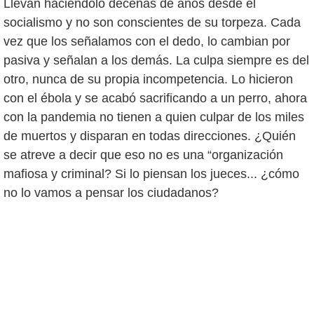
Llevan haciéndolo decenas de años desde el
socialismo y no son conscientes de su torpeza. Cada
vez que los señalamos con el dedo, lo cambian por
pasiva y señalan a los demás. La culpa siempre es del
otro, nunca de su propia incompetencia. Lo hicieron
con el ébola y se acabó sacrificando a un perro, ahora
con la pandemia no tienen a quien culpar de los miles
de muertos y disparan en todas direcciones. ¿Quién
se atreve a decir que eso no es una “organización
mafiosa y criminal? Si lo piensan los jueces... ¿cómo
no lo vamos a pensar los ciudadanos?
Esas decenas de miles de ciudadanos fallecidos eran
de los nuestros. No eran de ellos porque seguían
acudiendo a fiestas y orgías como si no sucediera
nada y salían desternillándose a diario en TVE. Pero
esos fallecidos serán su mochila de débito social y