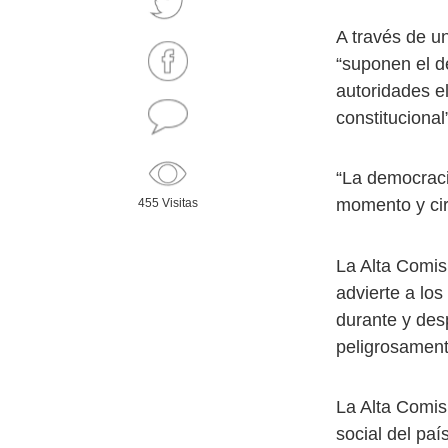
A través de u
“suponen el d
autoridades el
constitucional
“La democraci
momento y cir
455 Visitas
La Alta Comi
advierte a los
durante y des
peligrosament
La Alta Comis
social del paí