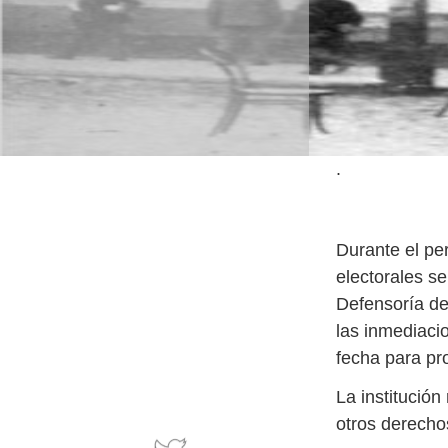
.
Durante el pe
electorales se
Defensoría de
las inmediaci
fecha para pr
La institució
otros derechos