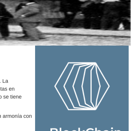
. La
stas en
o se tiene
en armonía con