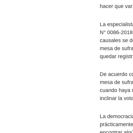
hacer que varí
La especialis
N° 0086-2018-
causales se d
mesa de sufra
quedar registr
De acuerdo co
mesa de sufra
cuando haya m
inclinar la vo
La democracia 
prácticamente
encontrar alg