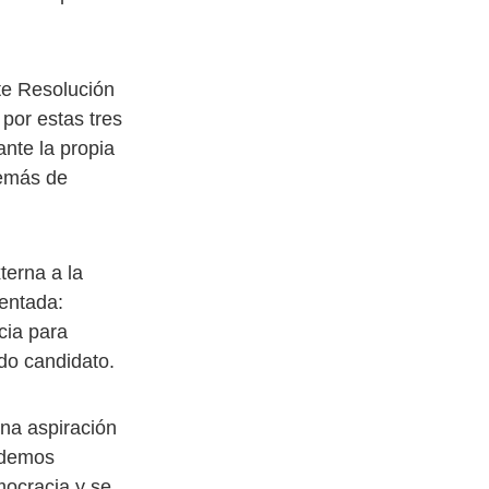
te Resolución
por estas tres
nte la propia
demás de
terna a la
sentada:
cia para
ado candidato.
una aspiración
odemos
mocracia y se