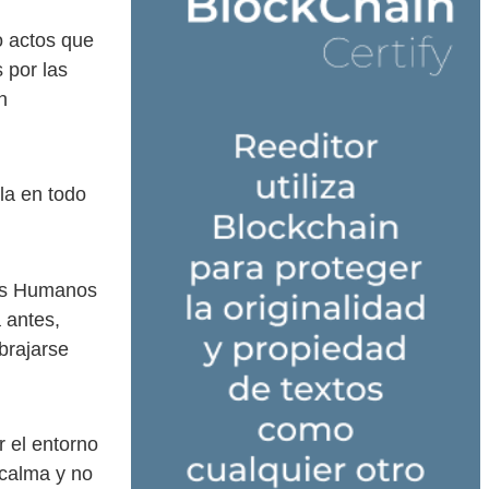
o actos que
 por las
n
la en todo
hos Humanos
 antes,
brajarse
 el entorno
 calma y no