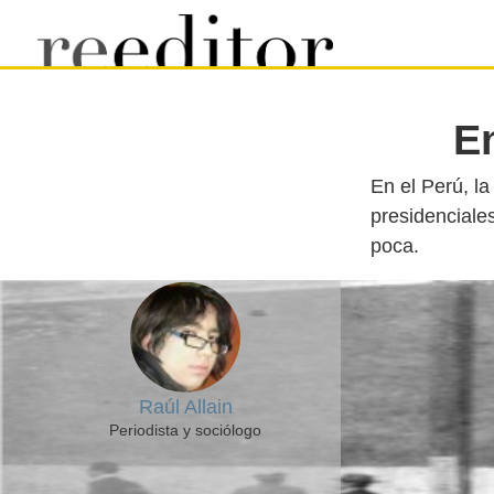
E
En el Perú, l
presidenciale
Raúl Allain
Periodista y sociólogo