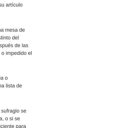
u artículo
sma mesa de
tinto del
espués de las
 o impedido el
ia o
na lista de
 sufragio se
, o si se
iciente para