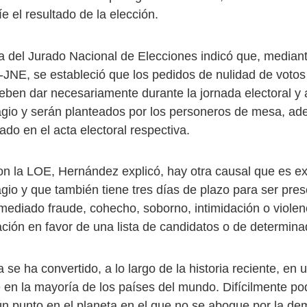
e el resultado de la elección.
ta del Jurado Nacional de Elecciones indicó que, median
JNE, se estableció que los pedidos de nulidad de votos 
eben dar necesariamente durante la jornada electoral y a
gio y serán planteados por los personeros de mesa, a
ado en el acta electoral respectiva.
n la LOE, Hernández explicó, hay otra causal que es ex
gio y que también tiene tres días de plazo para ser pre
ediado fraude, cohecho, soborno, intimidación o violen
tación en favor de una lista de candidatos o de determin
se ha convertido, a lo largo de la historia reciente, en 
 en la mayoría de los países del mundo. Difícilmente p
ún punto en el planeta en el que no se abogue por la de