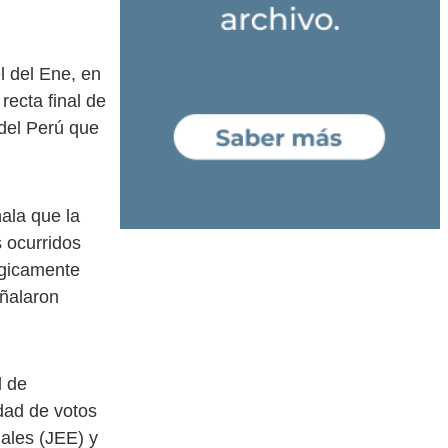
 del Ene, en
recta final de
 del Perú que
ala que la
 ocurridos
rgicamente
eñalaron
l de
dad de votos
iales (JEE) y