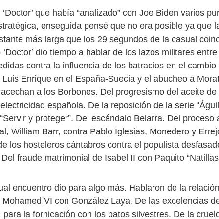
l ‘Doctor’ que había “analizado” con Joe Biden varios pu
stratégica, enseguida pensé que no era posible ya que l
stante más larga que los 29 segundos de la casual coinc
 ‘Doctor’ dio tiempo a hablar de los lazos militares entr
idas contra la influencia de los batracios en el cambio 
de Luis Enrique en el España-Suecia y el abucheo a Morat
 acechan a los Borbones. Del progresismo del aceite de o
 electricidad española. De la reposición de la serie “Águi
Servir y proteger”. Del escándalo Belarra. Del proceso a
al, William Barr, contra Pablo Iglesias, Monedero y Errej
de los hosteleros cántabros contra el populista desfasad
 Del fraude matrimonial de Isabel II con Paquito “Natillas
sual encuentro dio para algo más. Hablaron de la relació
 Mohamed VI con González Laya. De las excelencias de 
ara la fornicación con los patos silvestres. De la cruel