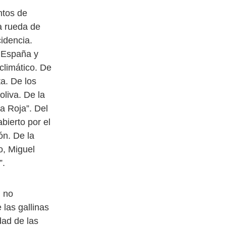
ntos de
a rueda de
idencia.
e España y
climático. De
a. De los
liva. De la
la Roja”. Del
bierto por el
ón. De la
o, Miguel
”.
n no
las gallinas
dad de las