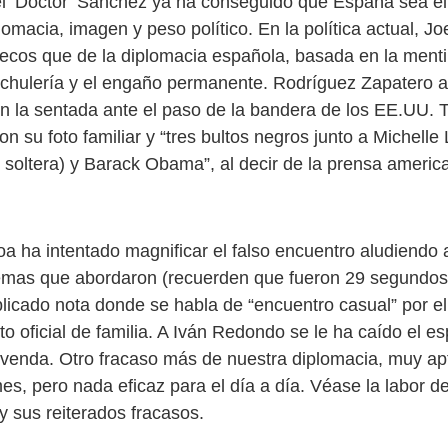
el ‘Doctor’ Sánchez ya ha conseguido que España sea el
macia, imagen y peso político. En la política actual, Jo
cos que de la diplomacia española, basada en la mentir
a chulería y el engaño permanente. Rodríguez Zapatero ab
on la sentada ante el paso de la bandera de los EE.UU. T
n su foto familiar y “tres bultos negros junto a Michell
 soltera) y Barack Obama”, al decir de la prensa america
oa ha intentado magnificar el falso encuentro aludiendo 
emas que abordaron (recuerden que fueron 29 segundos
licado nota donde se habla de “encuentro casual” por el 
to oficial de familia. A Iván Redondo se le ha caído el es
 venda. Otro fracaso más de nuestra diplomacia, muy ap
s, pero nada eficaz para el día a día. Véase la labor de
y sus reiterados fracasos.