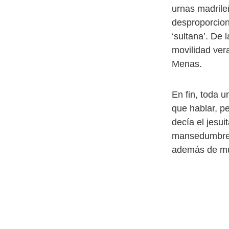
urnas madrile
desproporcion
‘sultana’. De 
movilidad vera
Menas.
En fin, toda u
que hablar, p
decía el jesu
mansedumbre, 
además de m