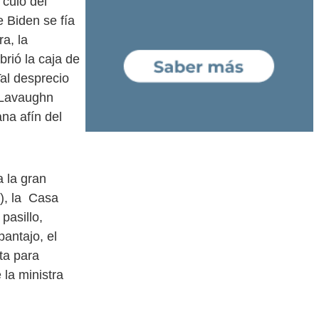
 culo del
e Biden se fía
a, la
rió la caja de
al desprecio
e Lavaughn
na afín del
a la gran
), la Casa
pasillo,
pantajo, el
ta para
 la ministra