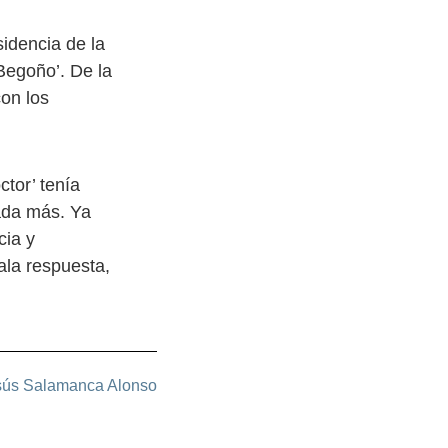
idencia de la
‘Begoño’. De la
con los
ctor’ tenía
nada más. Ya
cia y
ala respuesta,
sús Salamanca Alonso