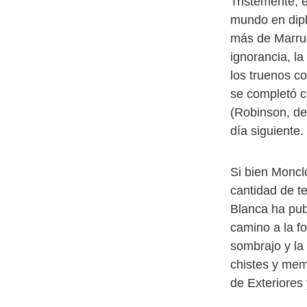
Tristemente, 
mundo en diplo
más de Marrue
ignorancia, l
los truenos c
se completó co
(Robinson, de
día siguiente.
Si bien Moncl
cantidad de t
Blanca ha pub
camino a la fo
sombrajo y la
chistes y meme
de Exteriores 