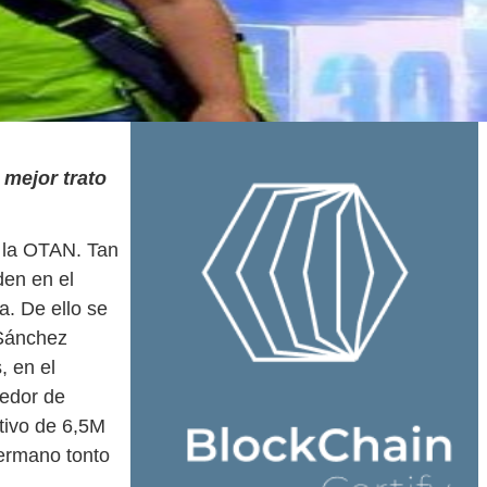
 mejor trato
 la OTAN. Tan
den en el
a. De ello se
 Sánchez
, en el
dedor de
tivo de 6,5M
hermano tonto