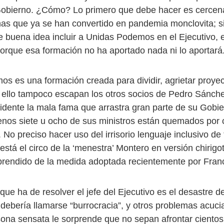
obierno. ¿Cómo? Lo primero que debe hacer es cercenar
inas que ya se han convertido en pandemia monclovita; s
e buena idea incluir a Unidas Podemos en el Ejecutivo,
orque esa formación no ha aportado nada ni lo aportará
s es una formación creada para dividir, agrietar proyec
 ello tampoco escapan los otros socios de Pedro Sánch
sidente la mala fama que arrastra gran parte de su Gobie
menos siete u ocho de sus ministros están quemados por 
No preciso hacer uso del irrisorio lenguaje inclusivo de “
está el circo de la ‘menestra’ Montero en versión chirig
rendido de la medida adoptada recientemente por Franc
que ha de resolver el jefe del Ejecutivo es el desastre d
debería llamarse “burrocracia”, y otros problemas acuci
sona sensata le sorprende que no sepan afrontar cientos