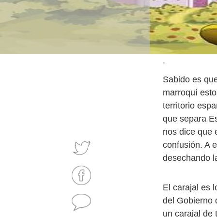
.
Sabido es que 
marroquí esto
territorio es
que separa Es
nos dice que e
confusión. A 
desechando la
El carajal es
del Gobierno d
un carajal de