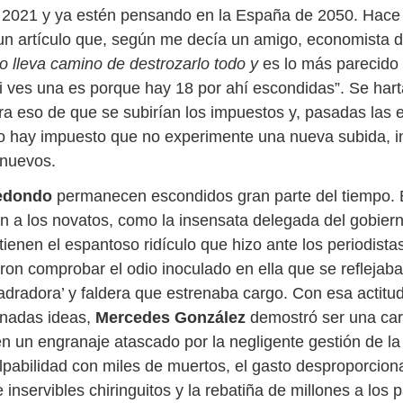
2021 y ya estén pensando en la España de 2050. Hace 
un artículo que, según me decía un amigo, economista de
o lleva camino de destrozarlo todo y
es lo más parecido 
i ves una es porque hay 18 por ahí escondidas”. Se hart
ra eso de que se subirían los impuestos y, pasadas las 
o hay impuesto que no experimente una nueva subida, i
 nuevos.
edondo
permanecen escondidos gran parte del tiempo. 
tan a los novatos, como la insensata delegada del gobier
í tienen el espantoso ridículo que hizo ante los periodista
ron comprobar el odio inoculado en ella que se reflejaba
 ladradora’ y faldera que estrenaba cargo. Con esa actitud
inadas ideas,
Mercedes González
demostró ser una ca
 en un engranaje atascado por la negligente gestión de l
lpabilidad con miles de muertos, el gasto desproporcio
 inservibles chiringuitos y la rebatiña de millones a los p