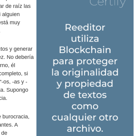
 de raíz las
i alguien
 está muy
.
tos y generar
ez. No debería
rno, él
completo, si
-os, -as y -
ota. Supongo
ia.
e burocracia,
antes. A
 de