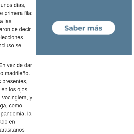
unos días,
 primera fila:
a las
aron de decir
elecciones
ncluso se
En vez de dar
no madrileño,
s presentes,
 en los ojos
 vocinglera, y
rga, como
a pandemia, la
nado en
arasitarios