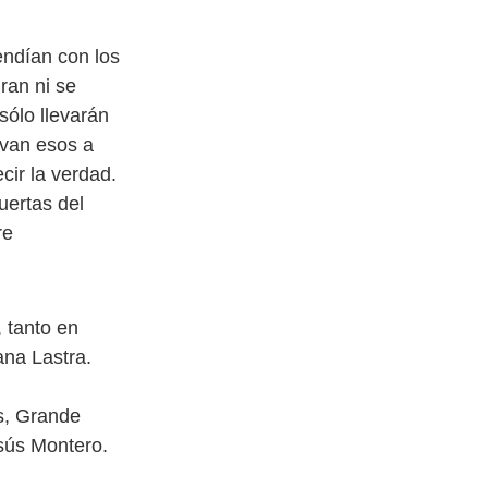
endían con los
ran ni se
sólo llevarán
evan esos a
cir la verdad.
uertas del
re
 tanto en
ana Lastra.
ls, Grande
sús Montero.