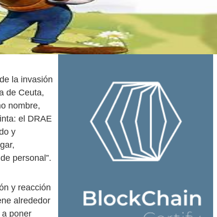
de la invasión
a de Ceuta,
smo nombre,
tinta: el DRAE
do y
gar,
de personal”.
ón y reacción
iene alrededor
 a poner