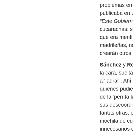
problemas en 
publicaba en 
“Este Gobiern
cucarachas: s
que era menti
madrileñas, n
crearán otros
Sánchez
y
R
la cara, suel
a ‘ladrar’. Ah
quienes pudie
de la ‘perrita
sus descoord
tantas otras,
mochila de cu
innecesarios e