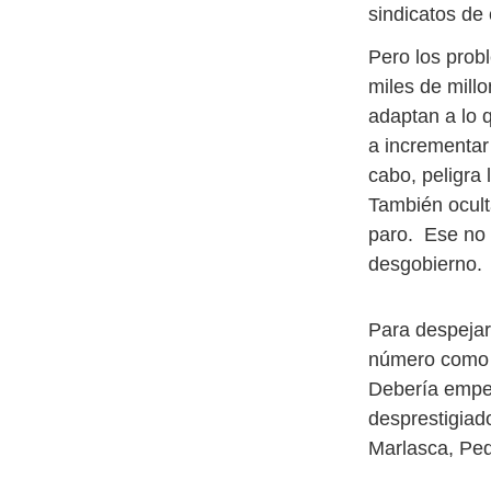
sindicatos de 
Pero los prob
miles de mill
adaptan a lo 
a incrementar 
cabo, peligra 
También ocult
paro. Ese no 
desgobierno.
Para despejar 
número como e
Debería empez
desprestigiad
Marlasca, Ped