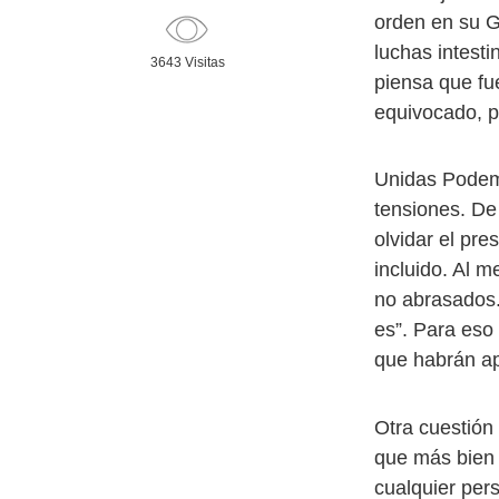
orden en su G
luchas intest
3643 Visitas
piensa que fu
equivocado, p
Unidas Podemo
tensiones. De
olvidar el pre
incluido. Al 
no abrasados. 
es”. Para eso 
que habrán ap
Otra cuestión 
que más bien 
cualquier per