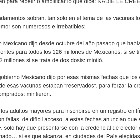
n para repetir o amplificar lo que dice: NADIE LE CREE
damentos sobran, tan solo en el tema de las vacunas l
emor son numerosos e irrebatibles:
no Mexicano dijo desde octubre del año pasado que hab
ientes para todos los 126 millones de Mexicanos, si se t
2 millones si se trata de dos dosis: mintió.
gobierno Mexicano dijo por esas mismas fechas que los 
e esas vacunas estaban “reservados”, para forzar la cr
omprados: mintieron.
a los adultos mayores para inscribirse en un registro en l
n fallas, de difícil acceso, a estas fechas anuncian que 
e, solo hay que presentarse con la credencial de elector
nado… si es que alcanza, en ciudades del País elegidas