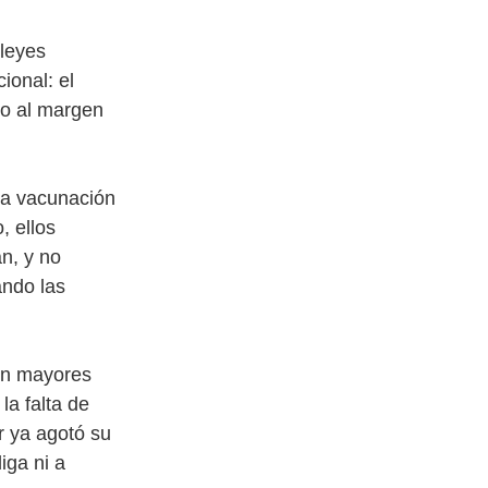
 leyes
ional: el
do al margen
 la vacunación
, ellos
n, y no
ando las
on mayores
la falta de
r ya agotó su
iga ni a