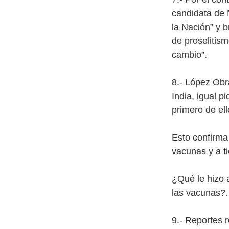
candidata de 
la Nación” y 
de proselitis
cambio”.
8.- López Obr
India, igual 
primero de el
Esto confirma
vacunas y a t
¿Qué le hizo a
las vacunas?.
9.- Reportes 