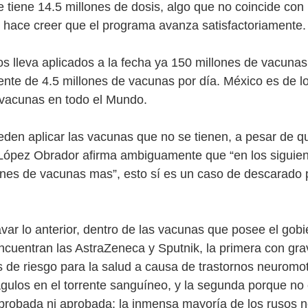
 tiene 14.5 millones de dosis, algo que no coincide co
 hace creer que el programa avanza satisfactoriamente.
s lleva aplicados a la fecha ya 150 millones de vacuna
iente de 4.5 millones de vacunas por día. México es de l
 vacunas en todo el Mundo.
eden aplicar las vacunas que no se tienen, a pesar de 
López Obrador afirma ambiguamente que “en los siguie
lones de vacunas mas”, esto sí es un caso de descarado 
avar lo anterior, dentro de las vacunas que posee el gob
ncuentran las AstraZeneca y Sputnik, la primera con gr
 de riesgo para la salud a causa de trastornos neuromo
gulos en el torrente sanguíneo, y la segunda porque no
robada ni aprobada: la inmensa mayoría de los rusos n