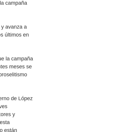
n la campaña
s y avanza a
os últimos en
que la campaña
ntes meses se
proselitismo
ierno de López
aves
tores y
 esta
o están