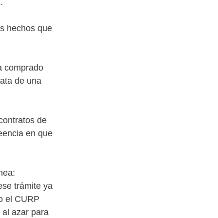
.
os hechos que
ía comprado
rata de una
contratos de
eencia en que
ínea:
ese trámite ya
 o el CURP
 al azar para