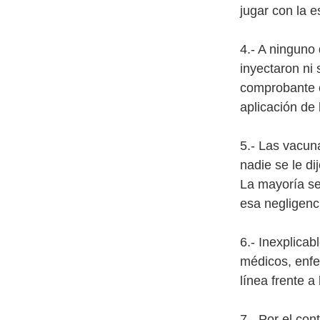
jugar con la 
4.- A ninguno
inyectaron ni 
comprobante c
aplicación de 
5.- Las vacuna
nadie se le di
La mayoría se
esa negligenc
6.- Inexplica
médicos, enfe
línea frente a
7.- Por el co