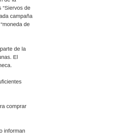
 “Siervos de
arada campaña
o “moneda de
parte de la
unas. El
neca.
ficientes
para comprar
o informan