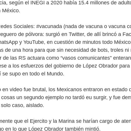
ia, según el INEGI a 2020 había 15.4 millones de adul
n México.
Redes Sociales: #vacunada (nada de vacuna o vacuna c
guero de pólvora: surgió en Twitter, de allí brincó a Fa
atsApp y YouTube, en cuestión de minutos todo México 
s de una hora para que sin necesidad de bots, troles ni 
der de las RS actuara como “vasos comunicantes” enteran
se a los esfuerzos del gobierno de López Obrador para 
lí se supo en todo el Mundo.
 en video fue brutal, los Mexicanos entraron en estado d
as cosas un segundo ejemplo no tardó eu surgir, y fue de
 solo caso, aislado.
lmente que el Ejercito y la Marina se harían cargo de ate
o en lo que López Obrador también mintió.