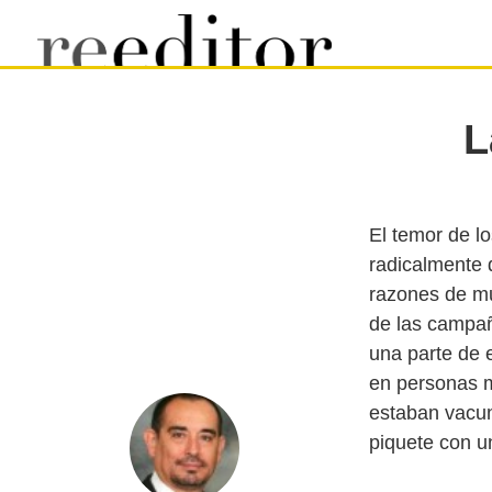
L
El temor de l
radicalmente d
razones de mu
de las campaña
una parte de 
en personas m
estaban vacun
piquete con un