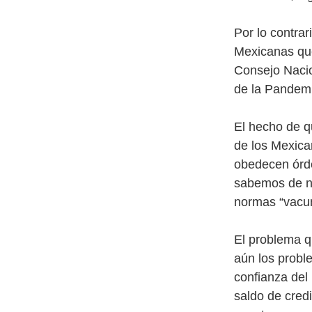
Por lo contrar
Mexicanas que
Consejo Nacio
de la Pandem
El hecho de q
de los Mexican
obedecen órde
sabemos de ni
normas “vacun
El problema q
aún los probl
confianza del
saldo de credi