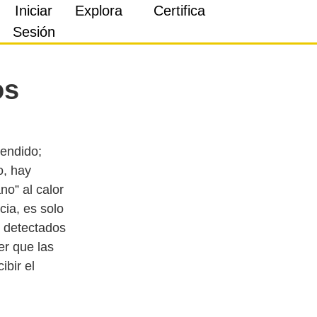
Iniciar
Explora
Certifica
Sesión
os
tendido;
o, hay
o” al calor
cia, es solo
s detectados
r que las
bir el