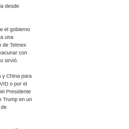
la desde
e el gobierno
ra una
ño de Telmex
 vacunar con
 sirvió.
a y China para
VID o por el
el Presidente
de Trump en un
 de