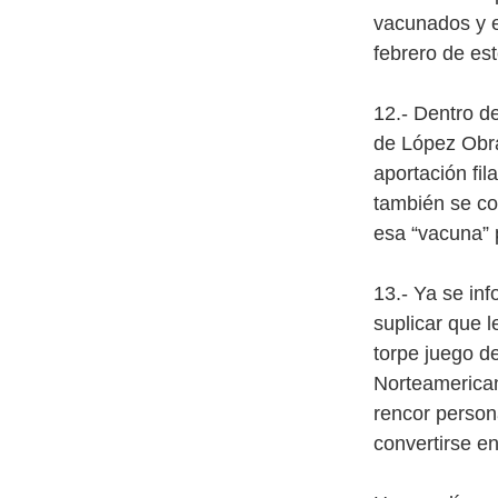
vacunados y e
febrero de es
12.- Dentro d
de López Obra
aportación fi
también se co
esa “vacuna” 
13.- Ya se in
suplicar que 
torpe juego d
Norteamerican
rencor person
convertirse en