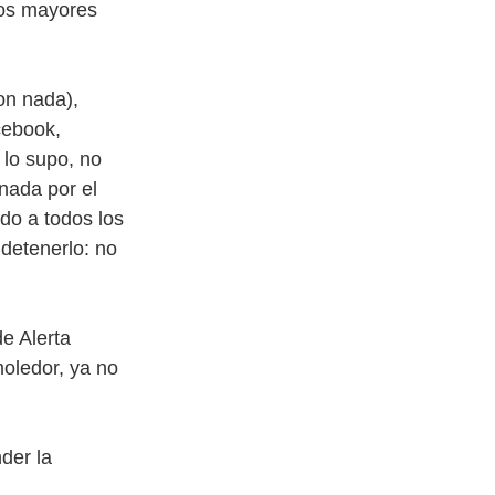
tos mayores
on nada),
cebook,
lo supo, no
nada por el
do a todos los
detenerlo: no
e Alerta
moledor, ya no
nder la