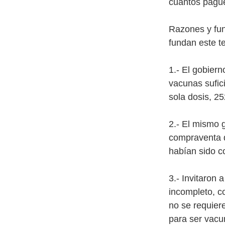
cuantos pague
Razones y fun
fundan este t
1.- El gobier
vacunas sufic
sola dosis, 25
2.- El mismo 
compraventa d
habían sido c
3.- Invitaron 
incompleto, co
no se requier
para ser vacu