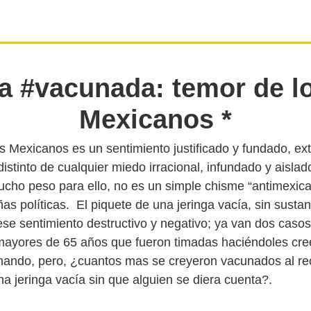
a #vacunada: temor de l
Mexicanos *
os Mexicanos es un sentimiento justificado y fundado, ex
istinto de cualquier miedo irracional, infundado y aislad
cho peso para ello, no es un simple chisme “antimexican
s políticas. El piquete de una jeringa vacía, sin sustan
ese sentimiento destructivo y negativo; ya van dos caso
ayores de 65 años que fueron timadas haciéndoles cree
ando, pero, ¿cuantos mas se creyeron vacunados al reci
a jeringa vacía sin que alguien se diera cuenta?.