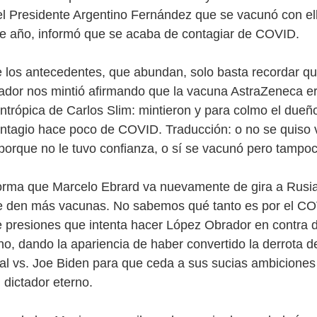
l Presidente Argentino Fernández que se vacunó con el
te año, informó que se acaba de contagiar de COVID.
e los antecedentes, que abundan, solo basta recordar qu
dor nos mintió afirmando que la vacuna AstraZeneca e
lantrópica de Carlos Slim: mintieron y para colmo el due
ntagio hace poco de COVID. Traducción: o no se quiso
porque no le tuvo confianza, o sí se vacunó pero tampoco
forma que Marcelo Ebrard va nuevamente de gira a Rusi
le den más vacunas. No sabemos qué tanto es por el CO
e presiones que intenta hacer López Obrador en contra d
o, dando la apariencia de haber convertido la derrota 
al vs. Joe Biden para que ceda a sus sucias ambiciones
 dictador eterno.