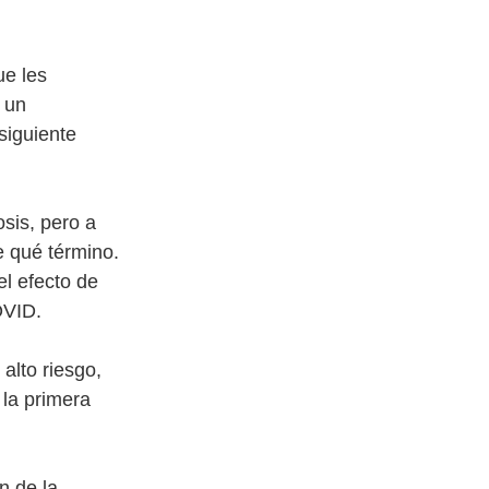
ue les
ó un
siguiente
sis, pero a
e qué término.
el efecto de
OVID.
alto riesgo,
 la primera
n de la