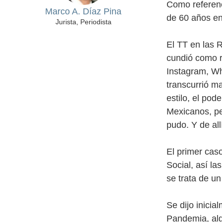
Como referenc
Marco A. Díaz Pina
de 60 años e
Jurista, Periodista
El TT en las 
cundió como re
Instagram, Wh
transcurrió ma
estilo, el po
Mexicanos, pe
pudo. Y de al
El primer caso
Social, así l
se trata de un
Se dijo inicia
Pandemia, alg