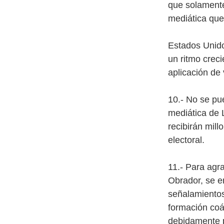
que solamente
mediática que
Estados Unido
un ritmo crec
aplicación de
10.- No se pu
mediática de 
recibirán mil
electoral.
11.- Para agr
Obrador, se e
señalamientos
formación coá
debidamente p