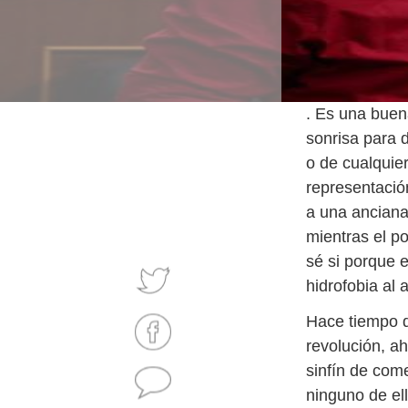
. Es una buen
sonrisa para 
o de cualquie
representació
a una anciana
mientras el po
sé si porque 
hidrofobia al 
Hace tiempo q
revolución, a
sinfín de come
ninguno de el