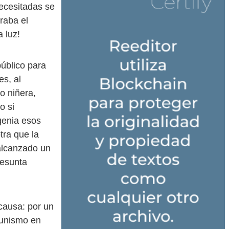
ecesitadas se
raba el
 luz!
úblico para
s, al
o niñera,
o si
genia esos
tra que la
alcanzado un
resunta
causa: por un
munismo en