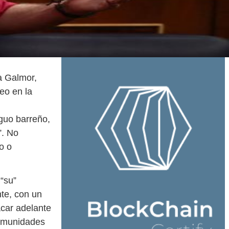
a Galmor,
eo en la
guo barreño,
”. No
o o
“su”
te, con un
acar adelante
comunidades