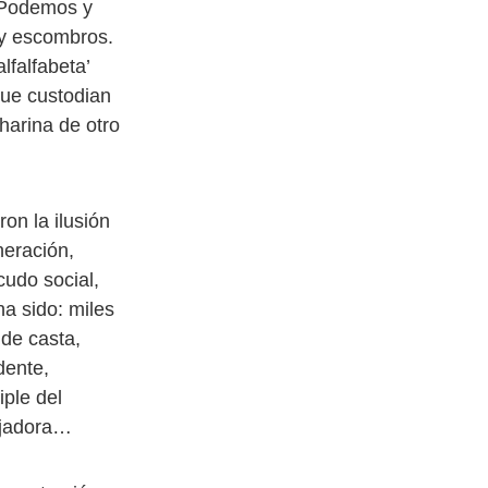
e Podemos y
 y escombros.
lfalfabeta’
que custodian
harina de otro
on la ilusión
neración,
cudo social,
a sido: miles
 de casta,
dente,
iple del
bajadora…