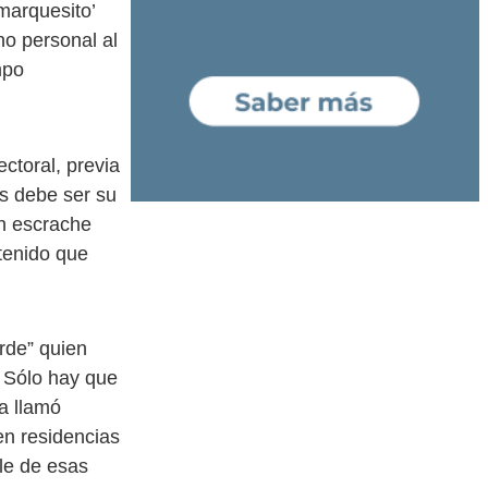
‘marquesito’
no personal al
mpo
ctoral, previa
as debe ser su
un escrache
 tenido que
rde” quien
. Sólo hay que
ia llamó
en residencias
le de esas