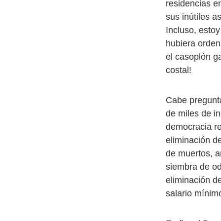
residencias e
sus inútiles 
Incluso, estoy
hubiera orden
el casoplón g
costal!
Cabe pregunta
de miles de i
democracia re
eliminación d
de muertos, a
siembra de odi
eliminación de
salario mínim