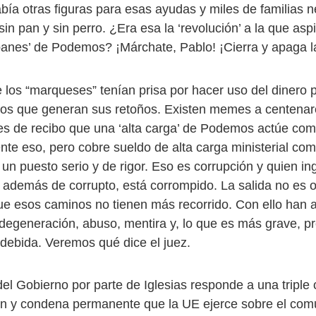
ía otras figuras para esas ayudas y miles de familias n
n pan y sin perro. ¿Era esa la ‘revolución’ a la que aspi
panes’ de Podemos? ¡Márchate, Pablo! ¡Cierra y apaga la
los “marqueses” tenían prisa por hacer uso del dinero p
stos que generan sus retoños. Existen memes a centenare
es de recibo que una ‘alta carga’ de Podemos actúe com
nte eso, pero cobre sueldo de alta carga ministerial com
n puesto serio y de rigor. Eso es corrupción y quien in
además de corrupto, está corrompido. La salida no es o
ue esos caminos no tienen más recorrido. Con ello han 
 degeneración, abuso, mentira y, lo que es más grave, p
ndebida. Veremos qué dice el juez.
el Gobierno por parte de Iglesias responde a una triple 
ión y condena permanente que la UE ejerce sobre el co