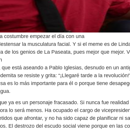
a costumbre empezar el día con una
destensar la musculatura facial. Y si el meme es de Lind
ra de los genios de La Paseata, pues mejor que mejor. V
n
 que está aseando a Pablo Iglesias, desnudo en un anti
demita se resiste y grita: “¡Llegaré tarde a la revolución!
esa es lo más importante para él o porque tiene desapeg
agua.
ue ya es un personaje fracasado. Si nunca fue realidad 
hora lo será menos. Ha ocupado el cargo de vicepresiden
tidos que afrontar, y no ha sido capaz de planificar ni s
los. El destrozo del escudo social viene porque en las 