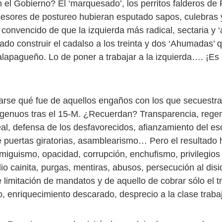
n el Gobierno? El ‘marquesado’, los perritos falderos d
asesores de postureo hubieran esputado sapos, culebras
 convencido de que la izquierda más radical, sectaria y ‘a
ado construir el cadalso a los treinta y dos ‘Ahumadas’ 
alapagueño. Lo de poner a trabajar a la izquierda…. ¡Es 
rse qué fue de aquellos engaños con los que secuestrar
ngenuos tras el 15-M. ¿Recuerdan? Transparencia, rege
al, defensa de los desfavorecidos, afianzamiento del es
e puertas giratorias, asamblearismo… Pero el resultado h
miguismo, opacidad, corrupción, enchufismo, privilegios
o cainita, purgas, mentiras, abusos, persecución al disi
 limitación de mandatos y de aquello de cobrar sólo el tr
o, enriquecimiento descarado, desprecio a la clase tra