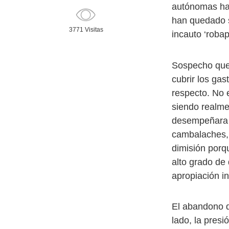
autónomas hab
han quedado si
3771 Visitas
incauto ‘roba
Sospecho que 
cubrir los ga
respecto. No 
siendo realme
desempeñara u
cambalaches, 
dimisión porq
alto grado de
apropiación i
El abandono d
lado, la pres