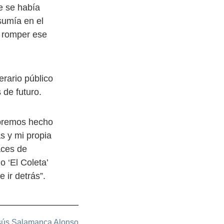
e se había
sumía en el
e romper ese
erario público
 de futuro.
abremos hecho
s y mi propia
aces de
 ‘El Coleta’
 ir detrás”.
sús Salamanca Alonso