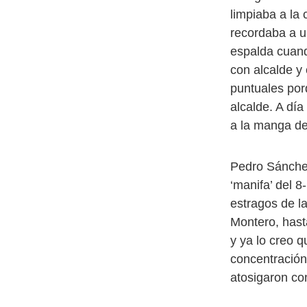
limpiaba a la
recordaba a un
espalda cuand
con alcalde y 
puntuales porq
alcalde. A día
a la manga de
Pedro Sánchez
‘manifa’ del 8
estragos de l
Montero, hasta
y ya lo creo 
concentración
atosigaron co