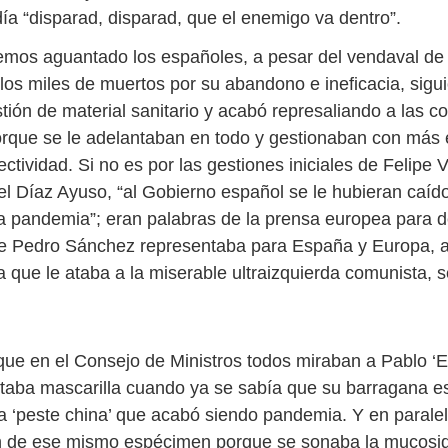
día “disparad, disparad, que el enemigo va dentro”.
os aguantado los españoles, a pesar del vendaval de 
os miles de muertos por su abandono e ineficacia, sigui
stión de material sanitario y acabó represaliando a las 
que se le adelantaban en todo y gestionaban con más e
fectividad. Si no es por las gestiones iniciales de Felipe
el Díaz Ayuso, “al Gobierno español se le hubieran caíd
a pandemia”; eran palabras de la prensa europea para d
e Pedro Sánchez representaba para España y Europa, a
 que le ataba a la miserable ultraizquierda comunista, s
que en el Consejo de Ministros todos miraban a Pablo ‘El
taba mascarilla cuando ya se sabía que su barragana e
la ‘peste china’ que acabó siendo pandemia. Y en parale
 de ese mismo espécimen porque se sonaba la mucosid