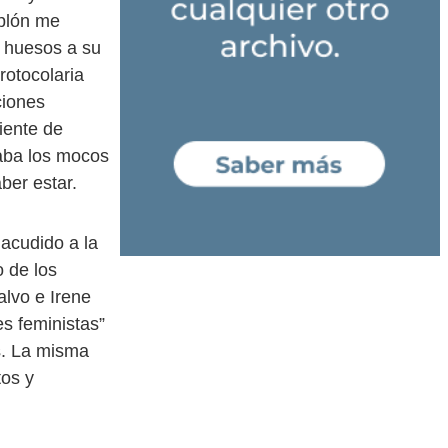
oplón me
s huesos a su
rotocolaria
ciones
iente de
iaba los mocos
ber estar.
acudido a la
o de los
lvo e Irene
es feministas”
s. La misma
tos y