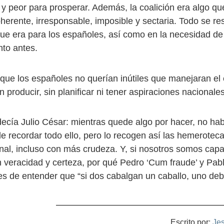
 y peor para prosperar. Además, la coalición era algo qu
herente, irresponsable, imposible y sectaria. Todo se re
ue era para los españoles, así como en la necesidad d
to antes.
que los españoles no querían inútiles que manejaran el 
in producir, sin planificar ni tener aspiraciones nacionales
decía Julio César: mientras quede algo por hacer, no h
e recordar todo ello, pero lo recogen así las hemeroteca
al, incluso con más crudeza. Y, si nosotros somos cap
 veracidad y certeza, por qué Pedro ‘Cum fraude’ y Pablo
s de entender que “si dos cabalgan un caballo, uno debe
Escrito por:
Je