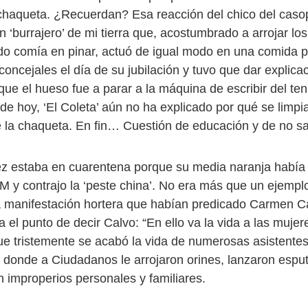
 chaqueta. ¿Recuerdan? Esa reacción del chico del cas
 ‘burrajero’ de mi tierra que, acostumbrado a arrojar lo
o comía en pinar, actuó de igual modo en una comida p
concejales el día de su jubilación y tuvo que dar explica
ue el hueso fue a parar a la máquina de escribir del ten
 de hoy, ‘El Coleta’ aún no ha explicado por qué se limp
 la chaqueta. En fin… Cuestión de educación y de no sa
 estaba en cuarentena porque su media naranja había 
-M y contrajo la ‘peste china’. No era más que un ejempl
a manifestación hortera que habían predicado Carmen Ca
 el punto de decir Calvo: “En ello va la vida a las mujer
que tristemente se acabó la vida de numerosas asistente
 donde a Ciudadanos le arrojaron orines, lanzaron espu
n improperios personales y familiares.