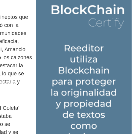
ineptos que
ó con la
comunidades
ficacia,
 VI, Amancio
o los calzones
estacar la
 lo que se
ectaria y
 Coleta’
staba
lo se
ad y se