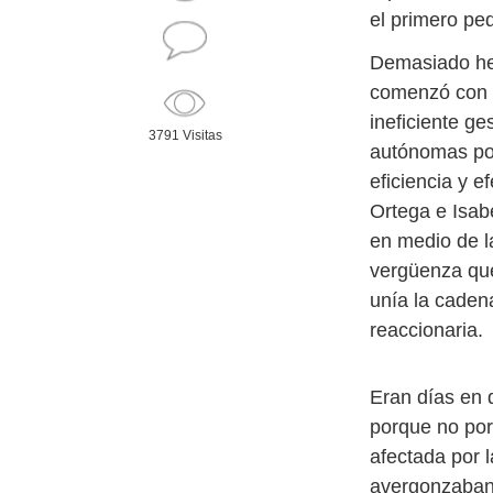
el primero pe
Demasiado hem
comenzó con l
ineficiente ge
3791 Visitas
autónomas por
eficiencia y e
Ortega e Isab
en medio de l
vergüenza qu
unía la cadena
reaccionaria.
Eran días en 
porque no por
afectada por 
avergonzaban