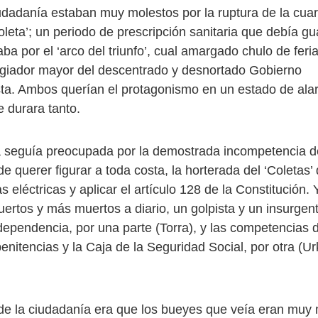
iudadanía estaban muy molestos por la ruptura de la cua
oleta’; un periodo de prescripción sanitaria que debía gu
ba por el ‘arco del triunfo’, cual amargado chulo de feria
lagiador mayor del descentrado y desnortado Gobierno
ta. Ambos querían el protagonismo en un estado de ala
 durara tanto.
 seguía preocupada por la demostrada incompetencia d
e querer figurar a toda costa, la horterada del ‘Coletas’
as eléctricas y aplicar el artículo 128 de la Constitución. 
uertos y más muertos a diario, un golpista y un insurgen
ndependencia, por una parte (Torra), y las competencias 
penitencias y la Caja de la Seguridad Social, por otra (U
de la ciudadanía era que los bueyes que veía eran muy