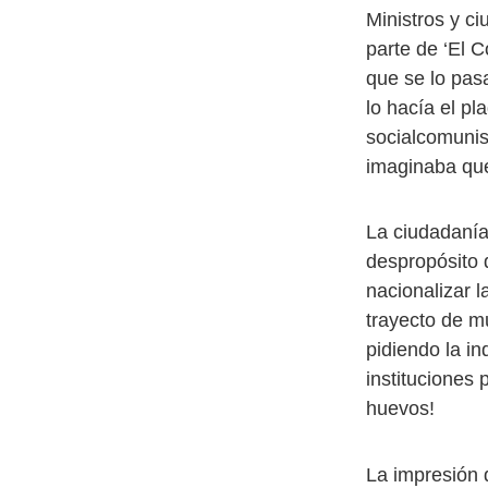
Ministros y c
parte de ‘El C
que se lo pasa
lo hacía el p
socialcomunis
imaginaba que
La ciudadanía
despropósito d
nacionalizar l
trayecto de m
pidiendo la i
instituciones 
huevos!
La impresión 