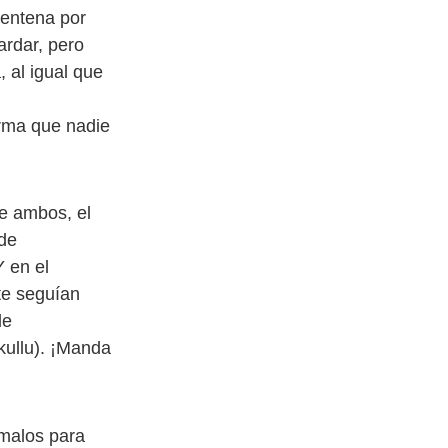
rentena por
ardar, pero
, al igual que
rma que nadie
e ambos, el
 de
Y en el
te seguían
de
rkullu). ¡Manda
 malos para