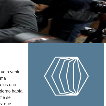
veía venir
rema
a los que
bierno había
eme se
ez que