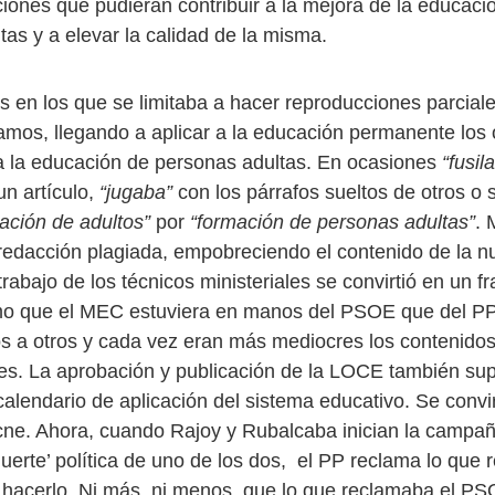
ciones que pudieran contribuir a la mejora de la educaci
as y a elevar la calidad de la misma.
s en los que se limitaba a hacer reproducciones parciale
amos, llegando a aplicar a la educación permanente los 
a la educación de personas adultas. En ocasiones
“fusil
un artículo,
“jugaba”
con los párrafos sueltos de otros o s
ación de adultos”
por
“formación de personas adultas”
. 
redacción plagiada, empobreciendo el contenido de la n
trabajo de los técnicos ministeriales se convirtió en un 
o que el MEC estuviera en manos del PSOE que del PP
s a otros y cada vez eran más mediocres los contenidos
ales. La aprobación y publicación de la LOCE también su
alendario de aplicación del sistema educativo. Se convir
cne. Ahora, cuando Rajoy y Rubalcaba inician la campañ
uerte’ política de uno de los dos, el PP reclama lo que 
hacerlo. Ni más, ni menos, que lo que reclamaba el PS