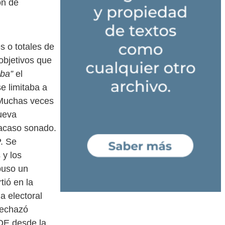
ón de
s o totales de
objetivos que
aba”
el
e limitaba a
Muchas veces
ueva
fracaso sonado.
. Se
 y los
puso un
tió en la
a electoral
rechazó
OE desde la