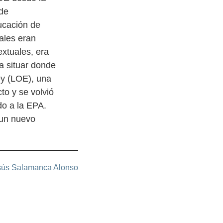
 de
ducación de
ales eran
xtuales, era
a situar donde
ey (LOE), una
to y se volvió
do a la EPA.
 un nuevo
sús Salamanca Alonso