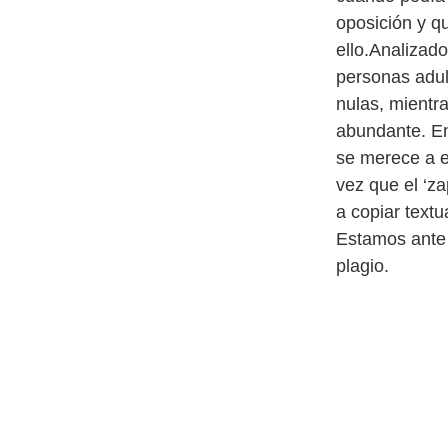
oposición y q
ello.Analizad
personas adult
nulas, mientr
abundante. En 
se merece a e
vez que el ‘za
a copiar textu
Estamos ante 
plagio.