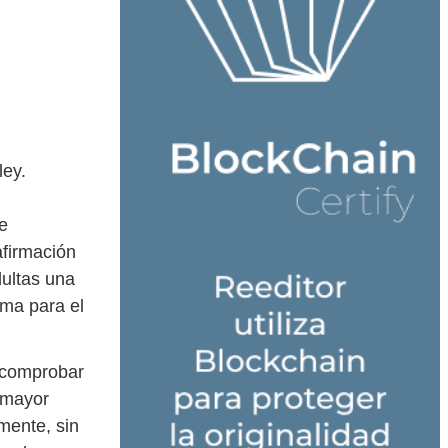
ley.
e
afirmación
dultas una
ema para el
e comprobar
a mayor
mente, sin