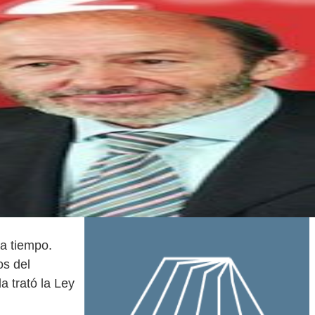
 a tiempo.
os del
a trató la Ley