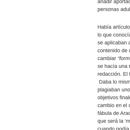
añadir aporta
personas adult
Había artículo
lo que conocí
se aplicaban 
contenido de 
cambiar
“form
se hacía una 
redacción. El 
Daba lo mism
plagiaban uno
objetivos fin
cambio en el c
fábula de Ara
que será la ‘m
cuando podía 