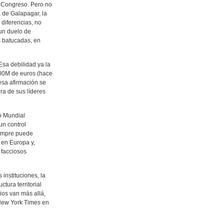
l Congreso. Pero no
 de Galapagar, la
 diferencias, no
 un duelo de
s batucadas, en
sa debilidad ya la
000M de euros (hace
esa afirmación se
ra de sus líderes
o Mundial
un control
iempre puede
 en Europa y,
 facciosos
instituciones, la
tura territorial
dios van más allá,
 New York Times en