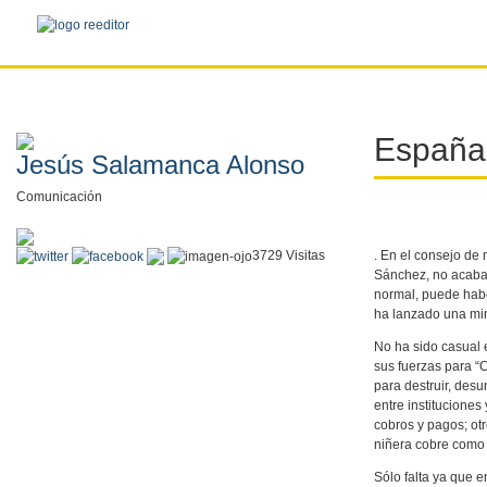
España 
Jesús Salamanca Alonso
Comunicación
3729 Visitas
. En el consejo de 
Sánchez, no acaba 
normal, puede habe
ha lanzado una min
No ha sido casual e
sus fuerzas para “C
para destruir, desu
entre institucione
cobros y pagos; otr
niñera cobre como 
Sólo falta ya que 