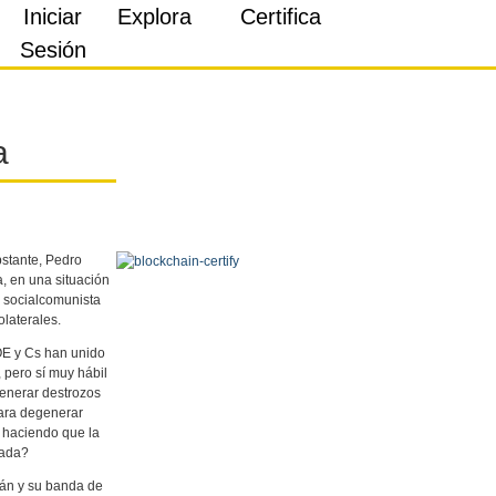
Iniciar
Explora
Certifica
Sesión
a
bstante, Pedro
, en una situación
 socialcomunista
laterales.
SOE y Cs han unido
 pero sí muy hábil
generar destrozos
para degenerar
, haciendo que la
nada?
ián y su banda de