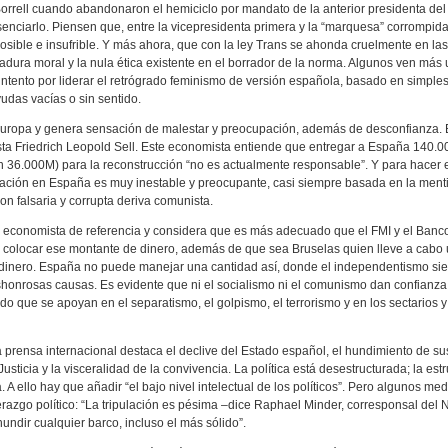
rrell cuando abandonaron el hemiciclo por mandato de la anterior presidenta de
enciarlo. Piensen que, entre la vicepresidenta primera y la “marquesa” corrompida
sible e insufrible. Y más ahora, que con la ley Trans se ahonda cruelmente en las
tadura moral y la nula ética existente en el borrador de la norma. Algunos ven más
intento por liderar el retrógrado feminismo de versión española, basado en simple
yudas vacías o sin sentido.
Europa y genera sensación de malestar y preocupación, además de desconfianza. E
sta Friedrich Leopold Sell. Este economista entiende que entregar a España 140.
 36.000M) para la reconstrucción “no es actualmente responsable”. Y para hacer 
uación en España es muy inestable y preocupante, casi siempre basada en la menti
on falsaria y corrupta deriva comunista.
l economista de referencia y considera que es más adecuado que el FMI y el Banc
colocar ese montante de dinero, además de que sea Bruselas quien lleve a cabo 
 dinero. España no puede manejar una cantidad así, donde el independentismo s
shonrosas causas. Es evidente que ni el socialismo ni el comunismo dan confianza
 que se apoyan en el separatismo, el golpismo, el terrorismo y en los sectarios y
prensa internacional destaca el declive del Estado español, el hundimiento de sus 
sticia y la visceralidad de la convivencia. La política está desestructurada; la estruc
a. A ello hay que añadir “el bajo nivel intelectual de los políticos”. Pero algunos me
derazgo político: “La tripulación es pésima –dice Raphael Minder, corresponsal del
ndir cualquier barco, incluso el más sólido”.