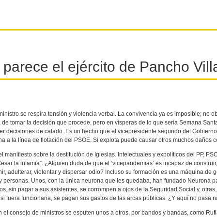
parece el ejército de Pancho Vill
ministro se respira tensión y violencia verbal. La convivencia ya es imposible; no o
de tomar la decisión que procede, pero en vísperas de lo que sería Semana Santa
r decisiones de calado. Es un hecho que el vicepresidente segundo del Gobierno
a a la línea de flotación del PSOE. Si explota puede causar otros muchos daños co
l manifiesto sobre la destitución de Iglesias. Intelectuales y expolíticos del PP, P
esar la infamia”. ¿Alguien duda de que el ‘vicepandemias’ es incapaz de construir,
nir, adulterar, violentar y dispersar odio? Incluso su formación es una máquina de 
s y personas. Unos, con la única neurona que les quedaba, han fundado Neurona 
os, sin pagar a sus asistentes, se corrompen a ojos de la Seguridad Social y, otras
si fuera funcionaria, se pagan sus gastos de las arcas públicas. ¿Y aquí no pasa 
en el consejo de ministros se esputen unos a otros, por bandos y bandas, como Ruf