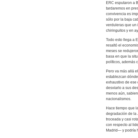
ERC esputaron a Bo
tardaremos en pres
convivencia es impo
sólo por la baja ca
verduleras que un 
chiringuitos y en a
Todo esto llega a 
resaltó el economi
meses se redujeron
basa en que la sit
políticos, además c
Pero va más allá e
establezcan dónde 
exhaustivo de ese
desviarlo a sus de
menos aún, sabiendo
nacionalismos.
Hace tiempo que la 
degradación de la Ju
troceada y casi rot
con respecto al li
Madrid— y podría hu