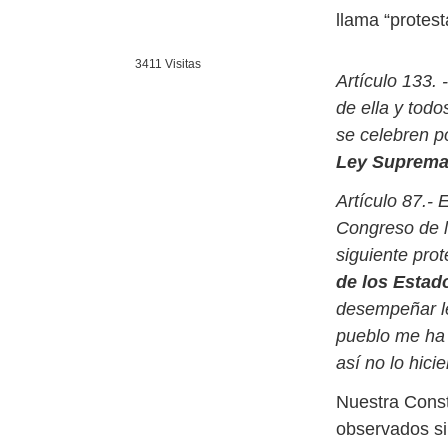
llama “protest
3411 Visitas
Artículo 133. 
de ella y tod
se celebren p
Ley Suprema 
Artículo 87.- 
Congreso de l
siguiente prot
de los Estad
desempeñar le
pueblo me ha 
así no lo hic
Nuestra Const
observados si