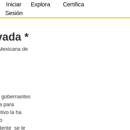
Iniciar
Explora
Certifica
Sesión
vada *
 Mexicana de
a gobernantes
a para
tivo la ha
o
lente se le