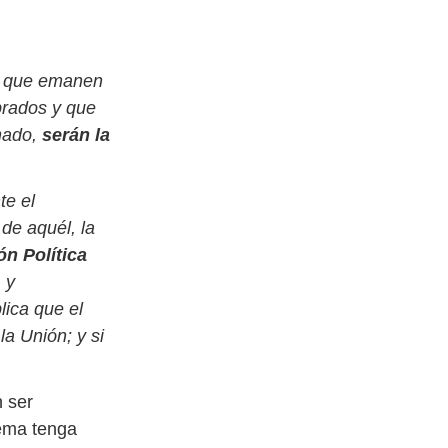
ón que emanen
brados y que
enado,
serán la
te el
de aquél, la
ón Política
, y
lica que el
a Unión; y si
n ser
rema tenga