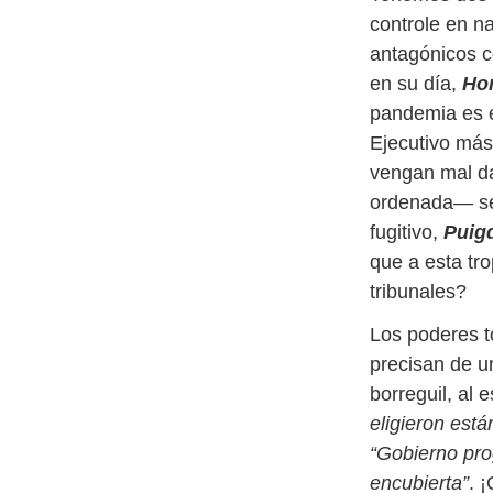
controle en n
antagónicos co
en su día,
Ho
pandemia es e
Ejecutivo más
vengan mal d
ordenada— se 
fugitivo,
Puig
que a esta tro
tribunales?
Los poderes t
precisan de u
borreguil, al 
eligieron está
“Gobierno pro
encubierta”
. 