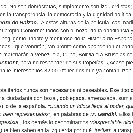
ada. No son demócratas, simplemente son izquierdistas; 
n la transparencia, la democracia y la dignidad política.
norè de Balzac.
A estas alturas de la película, casi nad
l propio Gobierno: todos con el bozal de la obediencia y
 negligente, inepto y mentiroso de la Historia de España
adas –que vendrán, tan pronto como abandonen el pode
marcharán a Venezuela, Cuba, Bolivia o a Bruselas com
demont
, para no responder de sus tropelías. ¿Acaso pi
pa le interesan los 82.000 fallecidos que ya contabilizan 
otalitarios nunca son necesarios ni deseables. Ese tipo
na ciudadanía con bozal, doblegada, amenazada, sumis
estilo de la española.
“Cuando un idiota llega al poder, qu
n bien representados”,
en palabras de
M. Gandhi.
Ellos 
gresista”
, los demás lo denominamos
“despreciable dic
¡Qué bien saben en la izquierda por qué ‘
fusilan
’ la trans