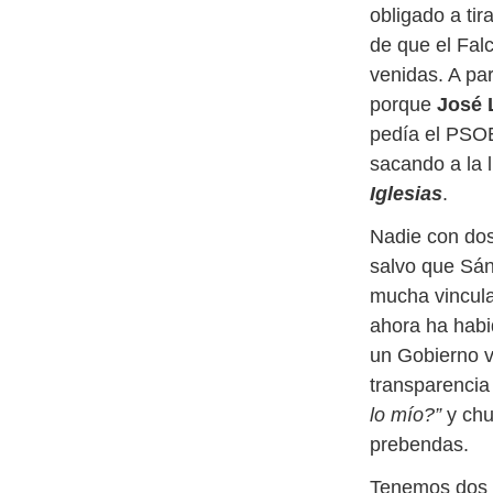
obligado a tir
de que el Fal
venidas. A par
porque
José 
pedía el PSO
sacando a la 
Iglesias
.
Nadie con dos
salvo que Sán
mucha vincula
ahora ha habi
un Gobierno v
transparencia
lo mío?”
y chu
prebendas.
Tenemos dos d