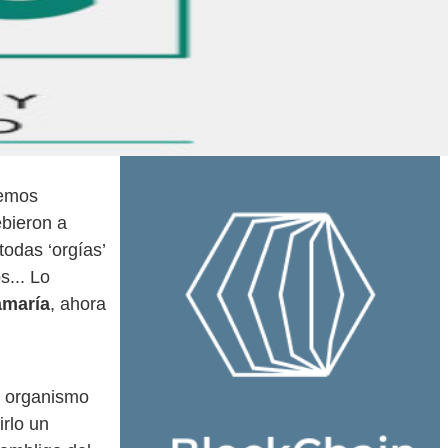
demos
ebieron a
odas ‘orgías’
s... Lo
amaría
, ahora
n organismo
irlo un