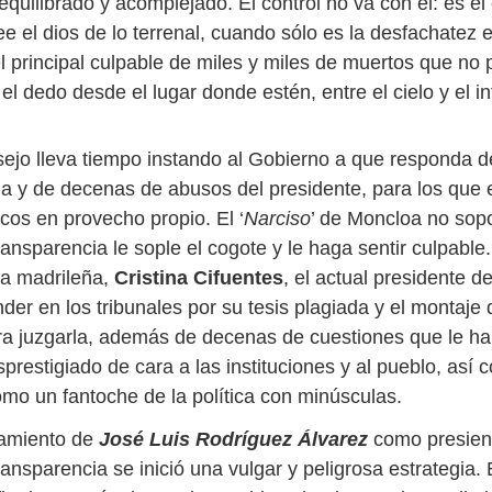
equilibrado y acomplejado. El control no va con él: es el
e el dios de lo terrenal, cuando sólo es la desfachatez
el principal culpable de miles y miles de muertos que no
el dedo desde el lugar donde estén, entre el cielo y el in
sejo lleva tiempo instando al Gobierno a que responda d
a y de decenas de abusos del presidente, para los que
cos en provecho propio. El ‘
Narciso
’ de Moncloa no sopo
nsparencia le sople el cogote y le haga sentir culpable.
ta madrileña,
Cristina Cifuentes
, el actual presidente d
er en los tribunales por su tesis plagiada y el montaje d
a juzgarla, además de decenas de cuestiones que le h
prestigiado de cara a las instituciones y al pueblo, así
omo un fantoche de la política con minúsculas.
amiento de
José Luis Rodríguez Álvarez
como presien
ansparencia se inició una vulgar y peligrosa estrategia