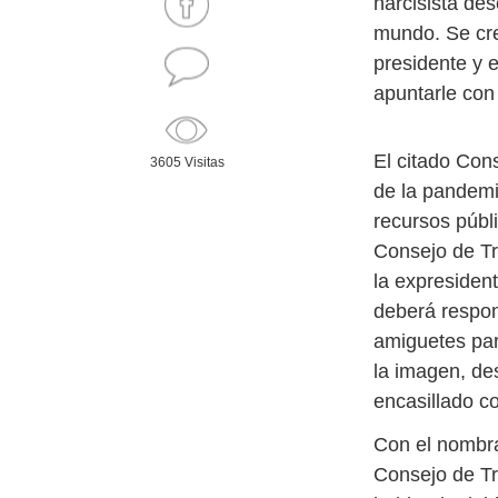
narcisista des
mundo. Se cre
presidente y 
apuntarle con 
El citado Con
3605 Visitas
de la pandemi
recursos públi
Consejo de Tra
la expresiden
deberá respond
amiguetes par
la imagen, des
encasillado c
Con el nombr
Consejo de Tr