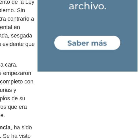
ento de la Ley
ierno. Sin
ra contrario a
ental en
sada, sesgada
s evidente que
a cara,
ue empezaron
 completo con
cunas y
pios de su
s que era
ble.
ncia
, ha sido
. Se ha visto