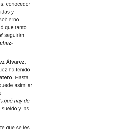
es, conocedor
idas y
 Gobierno
ad que tanto
s
’ seguirán
chez-
z Álvarez,
uez ha tenido
atero
. Hasta
puede asimilar
e
“¿qué hay de
 sueldo y las
te que se les