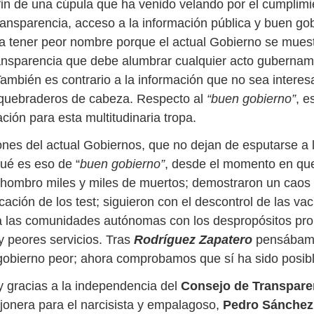
fin de una cúpula que ha venido velando por el cumplimi
ansparencia, acceso a la información pública y buen gob
a tener peor nombre porque el actual Gobierno se muest
ransparencia que debe alumbrar cualquier acto gubernam
ambién es contrario a la información que no sea intere
 quebraderos de cabeza. Respecto al
“buen gobierno”
, e
ación para esta multitudinaria tropa.
ones del actual Gobiernos, que no dejan de esputarse a l
ué es eso de “
buen gobierno”
, desde el momento en q
hombro miles y miles de muertos; demostraron un caos
icación de los test; siguieron con el descontrol de las va
 las comunidades autónomas con los despropósitos pro
y peores servicios. Tras
Rodríguez Zapatero
pensábamo
gobierno peor; ahora comprobamos que sí ha sido posi
y gracias a la independencia del
Consejo de Transpare
onera para el narcisista y empalagoso,
Pedro Sánchez