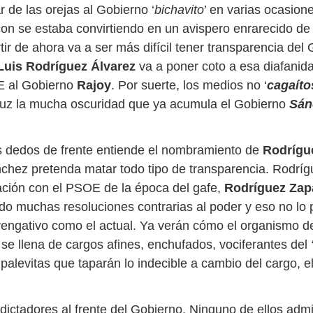
ar de las orejas al Gobierno ‘
bichavito
’ en varias ocasion
con se estaba convirtiendo en un avispero enrarecido de 
tir de ahora va a ser más difícil tener transparencia del
Luis Rodríguez Álvarez
va a poner coto a esa diafanid
E al Gobierno
Rajoy
. Por suerte, los medios no ‘
cagaíto
luz la mucha oscuridad que ya acumula el Gobierno
Sán
 dedos de frente entiende el nombramiento de
Rodrígue
chez pretenda matar todo tipo de transparencia. Rodríg
ción con el PSOE de la época del gafe,
Rodríguez Zap
do muchas resoluciones contrarias al poder y eso no lo 
engativo como el actual. Ya verán cómo el organismo d
 se llena de cargos afines, enchufados, vociferantes del
palevitas que taparán lo indecible a cambio del cargo, el
ictadores al frente del Gobierno. Ninguno de ellos admi