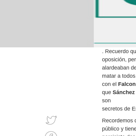
. Recuerdo qu
oposición, p
alardeaban de
matar a todos
con el
Falcon
que
Sánche
son
secretos de E
Recordemos q
público y tie