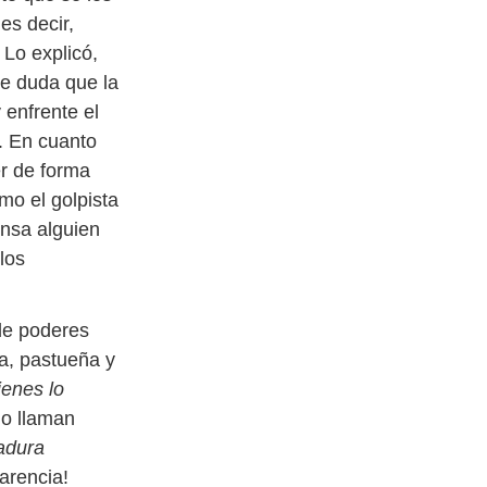
es decir,
 Lo explicó,
ie duda que la
 enfrente el
. En cuanto
r de forma
o el golpista
ensa alguien
los
 de poderes
a, pastueña y
ienes lo
lo llaman
tadura
parencia!