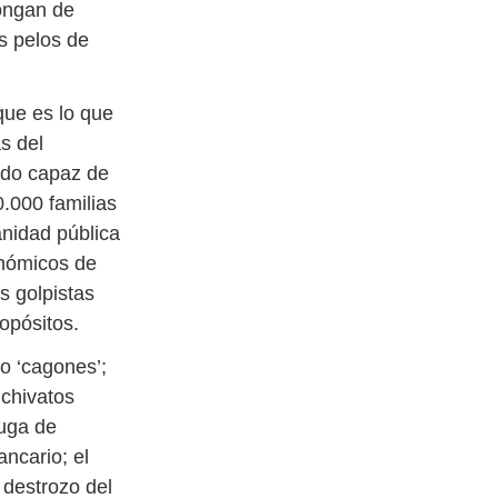
pongan de
s pelos de
que es lo que
s del
ido capaz de
0.000 familias
anidad pública
onómicos de
s golpistas
ropósitos.
o ‘cagones’;
 chivatos
fuga de
ancario; el
 destrozo del