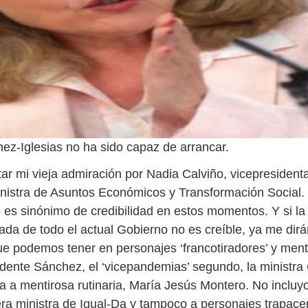
hez-Iglesias no ha sido capaz de arrancar.
ar mi vieja admiración por Nadia Calviño, vicepresidenta
nistra de Asuntos Económicos y Transformación Social.
 es sinónimo de credibilidad en estos momentos. Y si l
ada de todo el actual Gobierno no es creíble, ya me dirá
que podemos tener en personajes ‘francotiradores’ y men
idente Sánchez, el ‘vicepandemias’ segundo, la ministra 
da a mentirosa rutinaria, María Jesús Montero. No incluy
lera ministra de Igual-Da y tampoco a personajes trapac