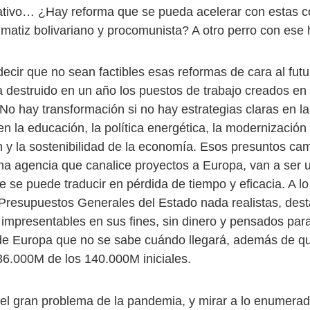
tivo… ¿Hay reforma que se pueda acelerar con estas c
 matiz bolivariano y procomunista? A otro perro con ese
ecir que no sean factibles esas reformas de cara al futu
 destruido en un año los puestos de trabajo creados en 
 No hay transformación si no hay estrategias claras en l
en la educación, la política energética, la modernización
n y la sostenibilidad de la economía. Esos presuntos cam
na agencia que canalice proyectos a Europa, van a ser 
e se puede traducir en pérdida de tiempo y eficacia. A l
resupuestos Generales del Estado nada realistas, dest
, impresentables en sus fines, sin dinero y pensados par
de Europa que no se sabe cuándo llegará, además de q
36.000M de los 140.000M iniciales.
 el gran problema de la pandemia, y mirar a lo enumera