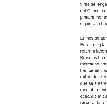
virus del eng
del Consejo d
pinta ni mona
siquiera lo ha
El mes de abr
Europa el pla
reforma labora
Bruselas ha d
marcadas por 
han beneficia
millón doscien
que se entere
maniobra, exce
echando la cu
tercera
, la r