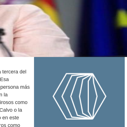
 tercera del
 Esa
a persona más
n la
tirosos como
Calvo o la
o en este
eros como