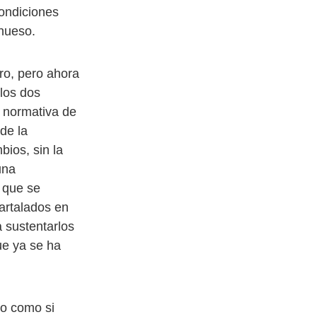
ondiciones
 hueso.
ro, pero ahora
los dos
a normativa de
 de la
bios, sin la
una
o que se
artalados en
a sustentarlos
ue ya se ha
do como si