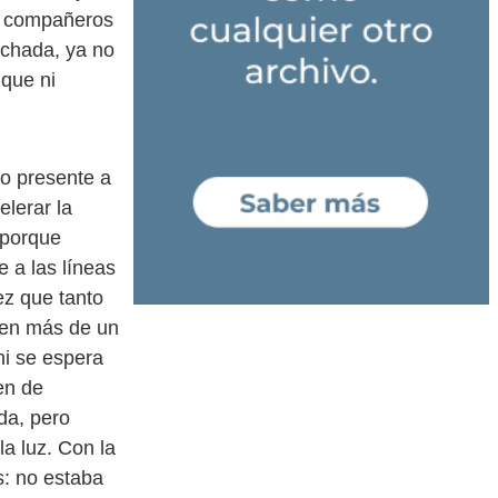
os compañeros
uchada, ya no
 que ni
no presente a
lerar la
 porque
 a las líneas
ez que tanto
o en más de un
ni se espera
en de
rda, pero
a luz. Con la
s: no estaba