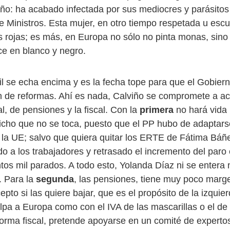
año: ha acabado infectada por sus mediocres y parásit
e Ministros. Esta mujer, en otro tiempo respetada u esc
s rojas; es más, en Europa no sólo no pinta monas, sino
ce en blanco y negro.
il se echa encima y es la fecha tope para que el Gobier
n de reformas. Ahí es nada, Calviño se compromete a ace
l, de pensiones y la fiscal. Con la
primera
no hará vida
icho que no se toca, puesto que el PP hubo de adaptarse
la UE; salvo que quiera quitar los ERTE de Fátima Báñ
do a los trabajadores y retrasado el incremento del par
tos mil parados. A todo esto, Yolanda Díaz ni se entera 
. Para la
segunda
, las pensiones, tiene muy poco marg
pto si las quiere bajar, que es el propósito de la izquie
lpa a Europa como con el IVA de las mascarillas o el de l
eforma fiscal, pretende apoyarse en un comité de experto