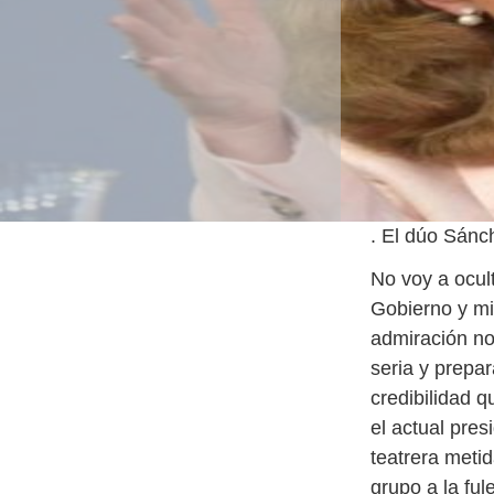
. El dúo Sánc
No voy a ocult
Gobierno y mi
admiración no
seria y prepar
credibilidad 
el actual pres
teatrera meti
grupo a la fu