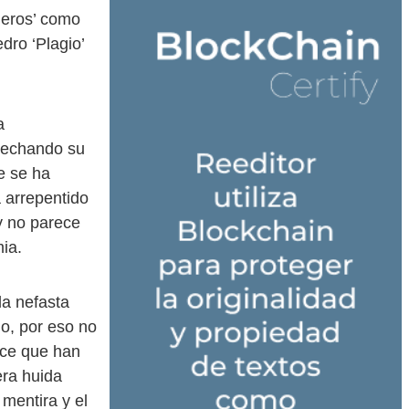
leros’ como
ro ‘Plagio’
a
ovechando su
e se ha
 arrepentido
y no parece
ia.
la nefasta
no, por eso no
ice que han
era huida
mentira y el