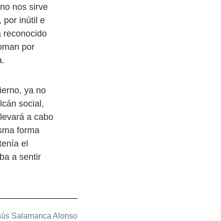
no nos sirve
por inútil e
a reconocido
soman por
a.
ierno, ya no
cán social,
llevará a cabo
isma forma
enía el
a a sentir
sús Salamanca Alonso