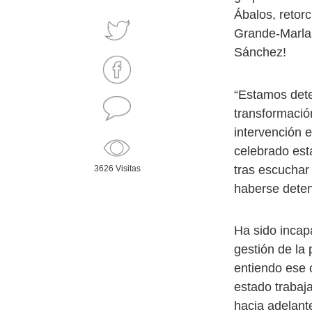
Ábalos, retor
Grande-Marlas
Sánchez!
“Estamos dete
transformació
intervención 
celebrado est
tras escuchar
3626 Visitas
haberse deten
Ha sido incap
gestión de la
entiendo ese 
estado trabaj
hacia adelante