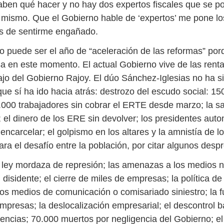
saben qué hacer y no hay dos expertos fiscales que se 
 mismo. Que el Gobierno hable de ‘expertos’ me pone lo
s de sentirme engañado.
o puede ser el año de “aceleración de las reformas” por
sa en este momento.
El actual Gobierno vive de las renta
ajo del Gobierno Rajoy. El dúo Sánchez-Iglesias no ha s
que sí ha ido hacia atrás: destrozo del escudo social: 15
.000 trabajadores sin cobrar el ERTE desde marzo; la s
; el dinero de los ERE sin devolver; los presidentes aut
encarcelar; el golpismo en los altares y la amnistía de lo
ra el desafío entre la población, por citar algunos desp
a ley mordaza de represión; las amenazas a los medios n
l disidente; el cierre de miles de empresas; la política de
 los medios de comunicación o comisariado siniestro; la 
mpresas; la deslocalización empresarial; el descontrol b
luencias; 70.000 muertos por negligencia del Gobierno; el