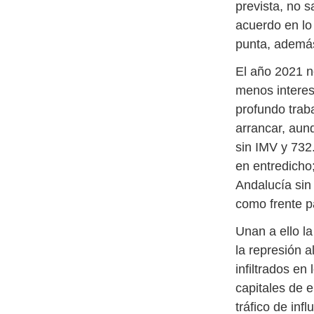
prevista, no 
acuerdo en lo
punta, ademá
El año 2021 n
menos intere
profundo trab
arrancar
, aun
sin IMV y 732
en entredicho
Andalucía sin 
como frente pa
Unan a ello l
la represión a
infiltrados en
capitales de e
tráfico de inf