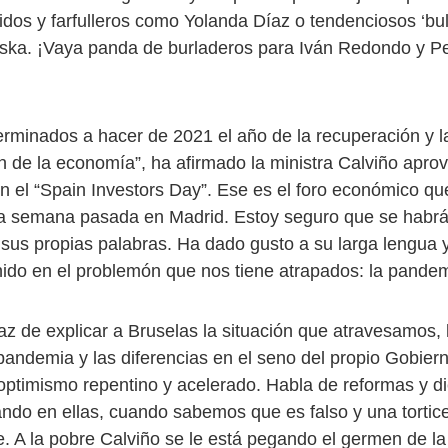
cidos y farfulleros como Yolanda Díaz o tendenciosos ‘bu
ka. ¡Vaya panda de burladeros para Iván Redondo y Ped
rminados a hacer de 2021 el año de la recuperación y l
n de la economía”, ha afirmado la ministra Calviño apr
en el “Spain Investors Day”. Ese es el foro económico qu
a semana pasada en Madrid. Estoy seguro que se habrá
 sus propias palabras. Ha dado gusto a su larga lengua 
ido en el problemón que nos tiene atrapados: la pandem
az de explicar a Bruselas la situación que atravesamos, 
 pandemia y las diferencias en el seno del propio Gobier
optimismo repentino y acelerado. Habla de reformas y d
ando en ellas, cuando sabemos que es falso y una tortic
. A la pobre Calviño se le está pegando el germen de la 