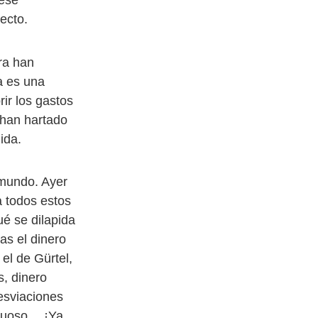
ecto.
ra han
a es una
rir los gastos
 han hartado
ida.
 mundo. Ayer
a todos estos
ué se dilapida
as el dinero
el de Gürtel,
, dinero
desviaciones
ctuoso… ¡Ya