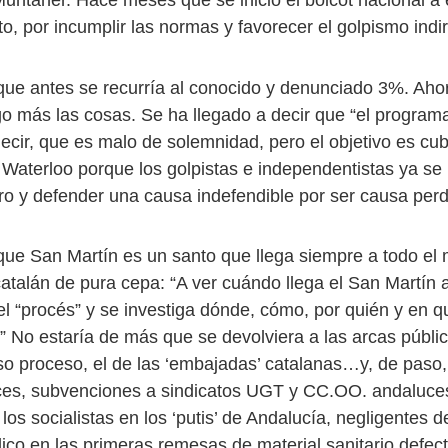
o, por incumplir las normas y favorecer el golpismo indir
ue antes se recurría al conocido y denunciado 3%. Aho
lgo más las cosas. Se ha llegado a decir que “el program
ecir, que es malo de solemnidad, pero el objetivo es cub
 Waterloo porque los golpistas e independentistas ya se
ro y defender una causa indefendible por ser causa perd
ue San Martín es un santo que llega siempre a todo el
atalán de pura cepa: “A ver cuándo llega el San Martín 
l “procés” y se investiga dónde, cómo, por quién y en q
” No estaría de más que se devolviera a las arcas públic
lso proceso, el de las ‘embajadas’ catalanas…y, de paso, 
es, subvenciones a sindicatos UGT y CC.OO. andaluces
os socialistas en los ‘putis’ de Andalucía, negligentes 
lico en las primeras remesas de material sanitario defe