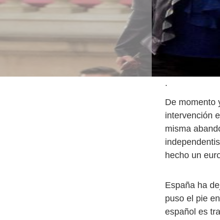
.
De momento ya
intervención 
misma abandon
independentis
hecho un euro
España ha dej
puso el pie en
español es tra