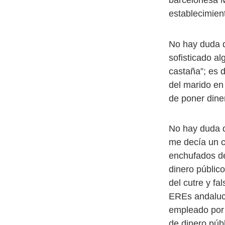
establecimient
No hay duda q
sofisticado a
castaña”; es d
del marido en
de poner dine
No hay duda q
me decía un c
enchufados de
dinero público
del cutre y fa
EREs andaluc
empleado por l
de dinero púb