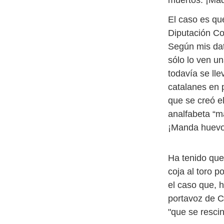
muertos. ¡Mad
El caso es qu
Diputación Co
Según mis dat
sólo lo ven u
todavía se lle
catalanes en 
que se creó el
analfabeta “m
¡Manda huevo
Ha tenido que
coja al toro 
el caso que, h
portavoz de C
"que se rescin