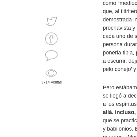
como “mediocr
que, al titiri
demostrada in
prochavista y 
cada uno de s
persona duram
ponerla tibia,
a escurrir, de
pelo conejo’ 
3714 Visitas
Pero estábam
se llegó a de
a los espíritu
allá. Incluso
que se practi
y babilonios.