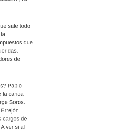
que sale todo
 la
impuestos que
eridas,
adores de
os? Pablo
e la canoa
orge Soros.
 Errejón
s cargos de
A ver si al