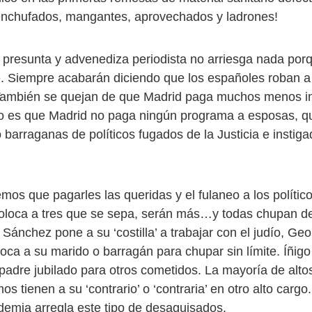
enchufados, mangantes, aprovechados y ladrones!
 presunta y advenediza periodista no arriesga nada por
. Siempre acabarán diciendo que los españoles roban a
 También se quejan de que Madrid paga muchos menos 
o es que Madrid no paga ningún programa a esposas, qu
barraganas de políticos fugados de la Justicia e instig
mos que pagarles las queridas y el fulaneo a los polític
coloca a tres que se sepa, serán más…y todas chupan d
 Sánchez pone a su ‘costilla’ a trabajar con el judío, Ge
oca a su marido o barragán para chupar sin límite. Íñigo
padre jubilado para otros cometidos. La mayoría de alto
 tienen a su ‘contrario’ o ‘contraria’ en otro alto cargo. 
emia arregla este tipo de desaguisados.