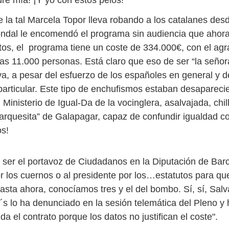
re mía! ¡Y yo con estos pelos!
e la tal Marcela Topor lleva robando a los catalanes des
ndal le encomendó el programa sin audiencia que ahora
os, el programa tiene un coste de 334.000€, con el ag
nas 11.000 personas. Está claro que eso de ser “la seño
va, a pesar del esfuerzo de los españoles en general y d
particular. Este tipo de enchufismos estaban desapareci
 Ministerio de Igual-Da de la vocinglera, asalvajada, chil
arquesita” de Galapagar, capaz de confundir igualdad c
s!
 ser el portavoz de Ciudadanos en la Diputación de Bar
por los cuernos o al presidente por los…estatutos para q
asta ahora, conocíamos tres y el del bombo. Sí, sí, Salv
´s lo ha denunciado en la sesión telemática del Pleno y
da el contrato porque los datos no justifican el coste".