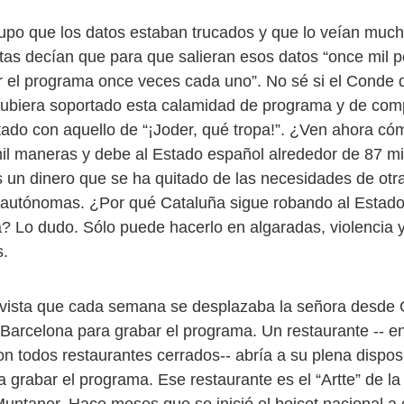
upo que los datos estaban trucados y que lo veían mu
tas decían que para que salieran esos datos “once mil 
r el programa once veces cada uno”. No sé si el Conde 
biera soportado esta calamidad de programa y de com
tado con aquello de “¡Joder, qué tropa!”. ¿Ven ahora c
il maneras y debe al Estado español alrededor de 87 mi
 un dinero que se ha quitado de las necesidades de otr
autónomas. ¿Por qué Cataluña sigue robando al Estad
? Lo dudo. Sólo puede hacerlo en algaradas, violencia 
s.
vista que cada semana se desplazaba la señora desde 
 Barcelona para grabar el programa. Un restaurante -- e
 todos restaurantes cerrados-- abría a su plena disposic
grabar el programa. Ese restaurante es el “Artte” de la 
untaner. Hace meses que se inició el boicot nacional a