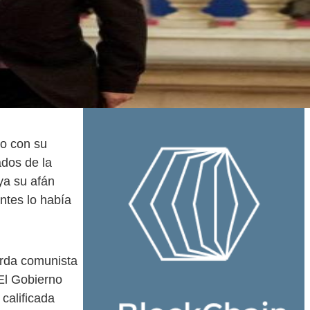
do con su
ados de la
ya su afán
ntes lo había
erda comunista
 El Gobierno
calificada