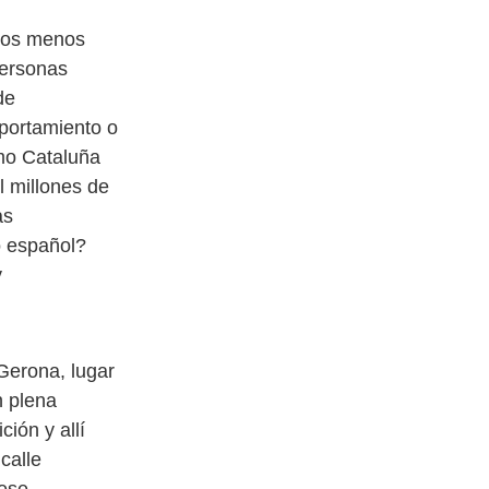
chos menos
personas
de
portamiento o
ómo Cataluña
l millones de
as
o español?
y
Gerona, lugar
n plena
ión y allí
calle
 ese