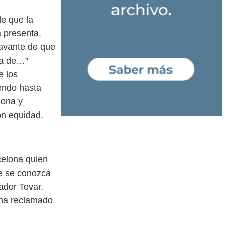
de que la
 presenta.
ravante de que
ra de…”
e los
endo hasta
lona y
on equidad.
celona quien
ue se conozca
ador Tovar,
 ha reclamado