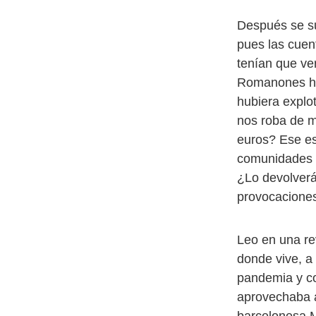
Después se s
pues las cuen
tenían que ve
Romanones hu
hubiera explo
nos roba de m
euros? Ese es
comunidades 
¿Lo devolverá
provocacione
Leo en una re
donde vive, a
pandemia y con
aprovechaba a 
barcelonesa M