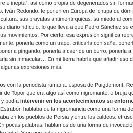
e e inepta”, así como propia de degenerados sin forma
tero, Iván Redondo, le ponen en Europa de ‘chupa de dómi
cultura, sus bravatas antimonárquicas, su miedo al co
su diario ridículo, lo que lleva a que Pedro Sánchez se e
us movimientos. Por cierto, esa expresión significa rep
ente, ponerla como un trapo, criticarla con saña, poner
 ponerla pingando, ponerla a caer de un burro, ponerla a 
jarla sin inmacular… En mi tierra habría que añadir eso 
y algunas expresiones más.
os con la periodista rumana, esposa de Puigdemont. R
cir de Topor que era algo así como nigromante, o bruja 
s y podía
intervenir en los acontecimientos su entorn
,
Estrabón hablaba de la nigromancia como una forma de
caba en los pueblos de Persia y entre los caldeos, etrus
 En pocas palabras: hablamos de una forma de invocació