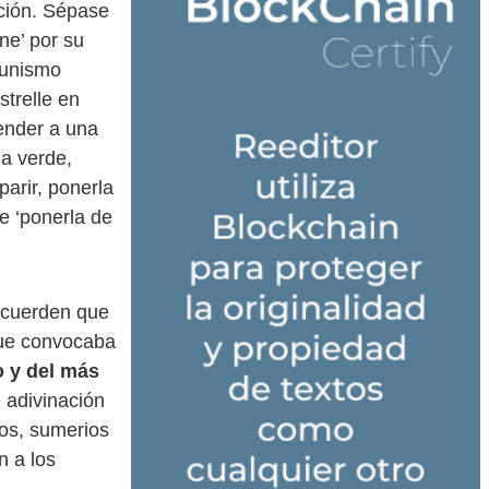
ción. Sépase
ne’ por su
munismo
strelle en
render a una
la verde,
parir, ponerla
de ‘ponerla de
ecuerden que
que convocaba
o y del más
 adivinación
cos, sumerios
n a los